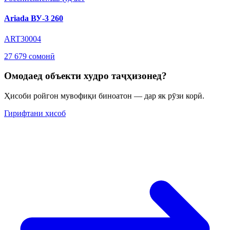
Ariada ВУ-3 260
ART30004
27 679 сомонӣ
Омодаед объекти худро таҷҳизонед?
Ҳисоби ройгон мувофиқи биноатон — дар як рӯзи корӣ.
Гирифтани ҳисоб