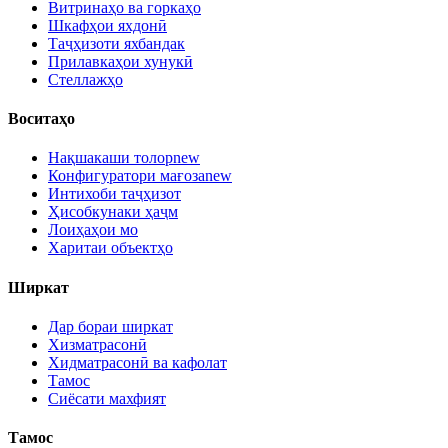
Витринаҳо ва горкаҳо
Шкафҳои яхдонӣ
Таҷҳизоти яхбандак
Прилавкаҳои хунукӣ
Стеллажҳо
Воситаҳо
Нақшакаши толор
new
Конфигуратори мағоза
new
Интихоби таҷҳизот
Ҳисобкунаки ҳаҷм
Лоиҳаҳои мо
Харитаи объектҳо
Ширкат
Дар бораи ширкат
Хизматрасонӣ
Хидматрасонӣ ва кафолат
Тамос
Сиёсати махфият
Тамос