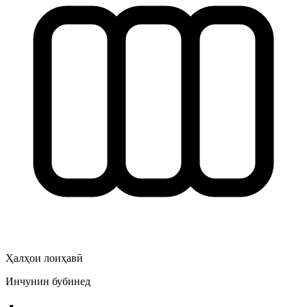
Ҳалҳои лоиҳавӣ
Инчунин бубинед