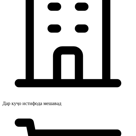
Дар куҷо истифода мешавад