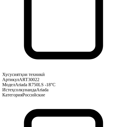
Хусусиятҳои техникӣ
Артикул
ART30022
Модел
Ariada R750LS -18°С
Истеҳсолкунанда
Ariada
Категория
Российские