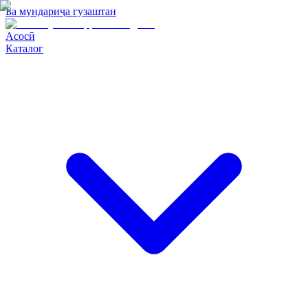
Ба мундариҷа гузаштан
Асосӣ
Каталог