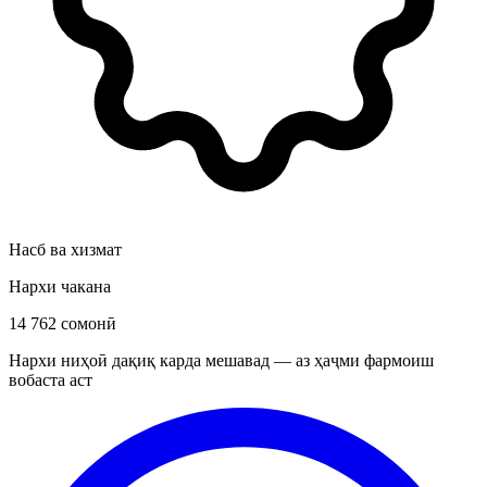
Насб ва хизмат
Нархи чакана
14 762 сомонӣ
Нархи ниҳоӣ дақиқ карда мешавад — аз ҳаҷми фармоиш
вобаста аст