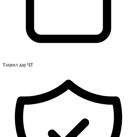
Таҳвил дар ҶТ