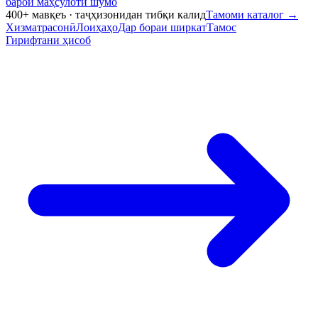
барои маҳсулоти шумо
400+ мавқеъ · таҷҳизонидан тибқи калид
Тамоми каталог
→
Хизматрасонӣ
Лоиҳаҳо
Дар бораи ширкат
Тамос
Гирифтани ҳисоб