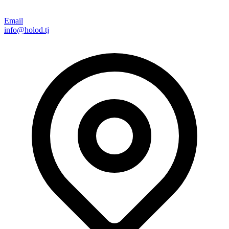
Email
info@holod.tj