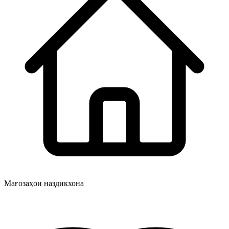
Мағозаҳои наздикхона