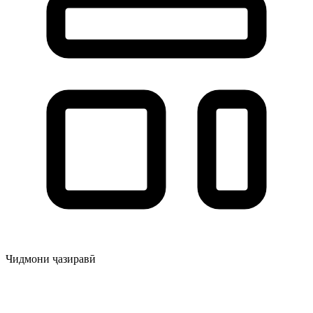
Чидмони ҷазиравӣ