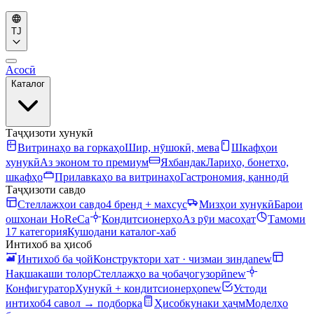
TJ
Асосӣ
Каталог
Таҷҳизоти хунукӣ
Витринаҳо ва горкаҳо
Шир, нӯшокӣ, мева
Шкафҳои
хунукӣ
Аз эконом то премиум
Яхбандак
Лариҳо, бонетҳо,
шкафҳо
Прилавкаҳо ва витринаҳо
Гастрономия, қаннодӣ
Таҷҳизоти савдо
Стеллажҳои савдо
4 бренд + махсус
Мизҳои хунукӣ
Барои
ошхонаи HoReCa
Кондитсионерҳо
Аз рӯи масоҳат
Тамоми
17 категория
Кушодани каталог-хаб
Интихоб ва ҳисоб
Интихоб ба ҷой
Конструктори хат · чизмаи зинда
new
Нақшакаши толор
Стеллажҳо ва ҷобаҷогузорӣ
new
Конфигуратор
Хунукӣ + кондитсионерҳо
new
Устоди
интихоб
4 савол → подборка
Ҳисобкунаки ҳаҷм
Моделҳо