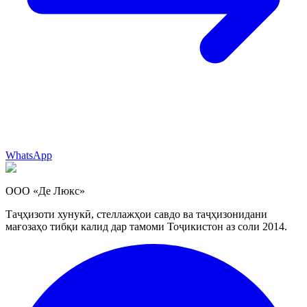
WhatsApp
ООО «Де Люкс»
Таҷҳизоти хунукӣ, стеллажҳои савдо ва таҷҳизонидани
мағозаҳо тибқи калид дар тамоми Тоҷикистон аз соли 2014.