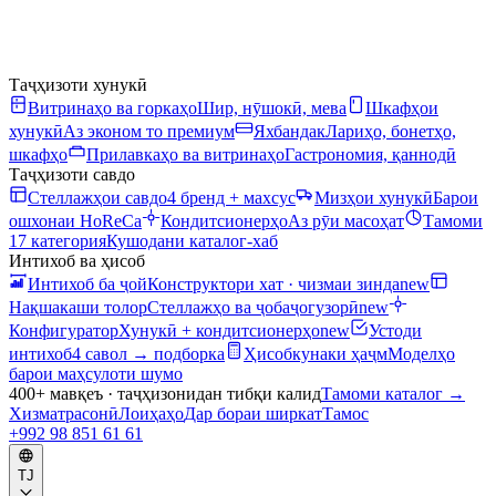
Таҷҳизоти хунукӣ
Витринаҳо ва горкаҳо
Шир, нӯшокӣ, мева
Шкафҳои
хунукӣ
Аз эконом то премиум
Яхбандак
Лариҳо, бонетҳо,
шкафҳо
Прилавкаҳо ва витринаҳо
Гастрономия, қаннодӣ
Таҷҳизоти савдо
Стеллажҳои савдо
4 бренд + махсус
Мизҳои хунукӣ
Барои
ошхонаи HoReCa
Кондитсионерҳо
Аз рӯи масоҳат
Тамоми
17 категория
Кушодани каталог-хаб
Интихоб ва ҳисоб
Интихоб ба ҷой
Конструктори хат · чизмаи зинда
new
Нақшакаши толор
Стеллажҳо ва ҷобаҷогузорӣ
new
Конфигуратор
Хунукӣ + кондитсионерҳо
new
Устоди
интихоб
4 савол → подборка
Ҳисобкунаки ҳаҷм
Моделҳо
барои маҳсулоти шумо
400+ мавқеъ · таҷҳизонидан тибқи калид
Тамоми каталог
→
Хизматрасонӣ
Лоиҳаҳо
Дар бораи ширкат
Тамос
+992 98 851 61 61
TJ