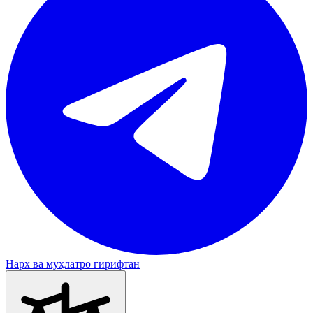
Нарх ва мӯҳлатро гирифтан