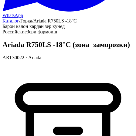
WhatsApp
Каталог
/
Горка
/
Ariada R750LS -18°С
Барои калон кардан зер кунед
Российские
Зери фармоиш
Ariada R750LS -18°С (зона_заморозки)
ART30022
·
Ariada