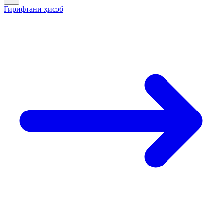
Гирифтани ҳисоб