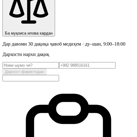
Ба муқоиса илова кардан
Дар давоми 30 дақиқа ҷавоб медиҳем · ду–шан, 9:00–18:00
Дархости нархи дақиқ
Дархост фиристодан