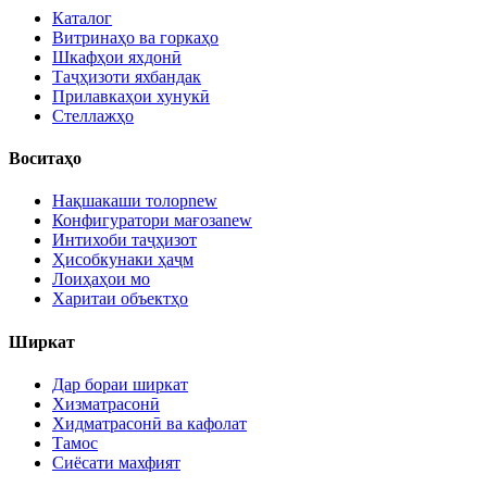
Каталог
Витринаҳо ва горкаҳо
Шкафҳои яхдонӣ
Таҷҳизоти яхбандак
Прилавкаҳои хунукӣ
Стеллажҳо
Воситаҳо
Нақшакаши толор
new
Конфигуратори мағоза
new
Интихоби таҷҳизот
Ҳисобкунаки ҳаҷм
Лоиҳаҳои мо
Харитаи объектҳо
Ширкат
Дар бораи ширкат
Хизматрасонӣ
Хидматрасонӣ ва кафолат
Тамос
Сиёсати махфият