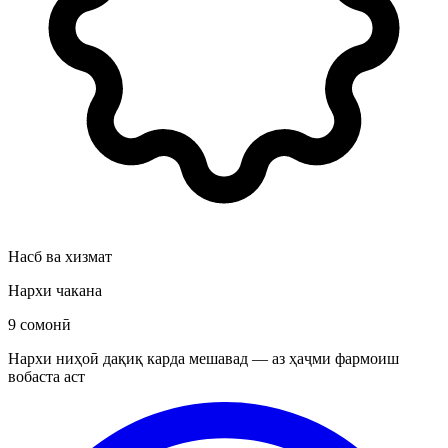
Насб ва хизмат
Нархи чакана
9 сомонӣ
Нархи ниҳоӣ дақиқ карда мешавад — аз ҳаҷми фармоиш
вобаста аст