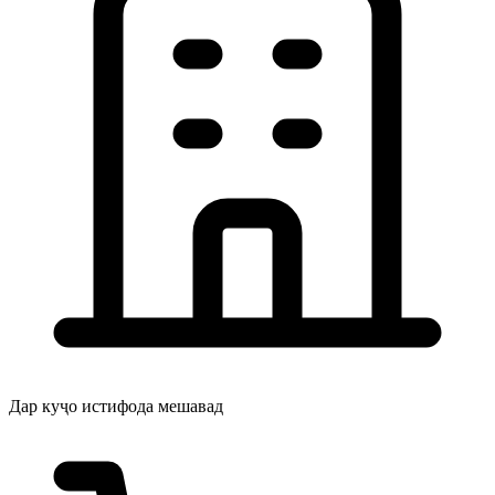
Дар куҷо истифода мешавад