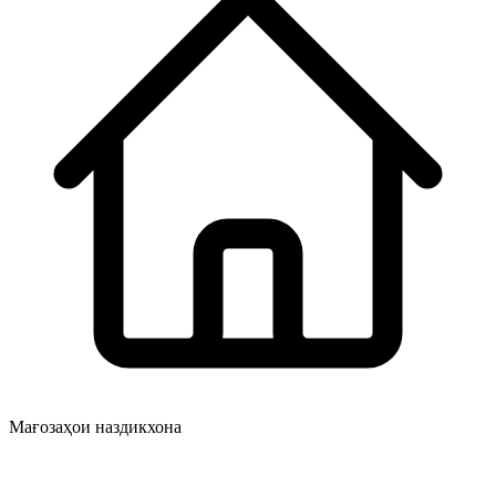
Мағозаҳои наздикхона