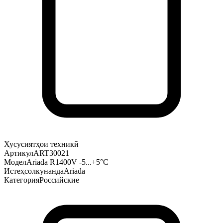
Хусусиятҳои техникӣ
Артикул
ART30021
Модел
Ariada R1400V -5...+5°С
Истеҳсолкунанда
Ariada
Категория
Российские