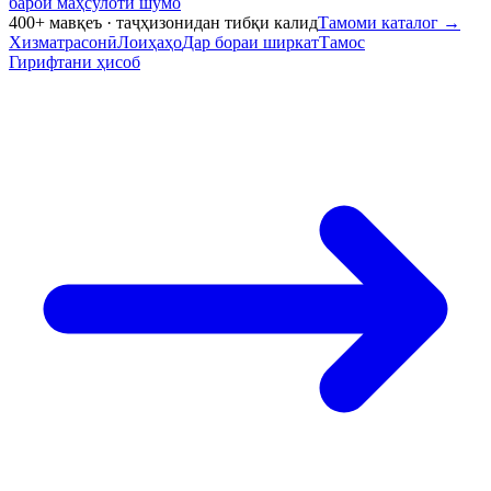
барои маҳсулоти шумо
400+ мавқеъ · таҷҳизонидан тибқи калид
Тамоми каталог
→
Хизматрасонӣ
Лоиҳаҳо
Дар бораи ширкат
Тамос
Гирифтани ҳисоб