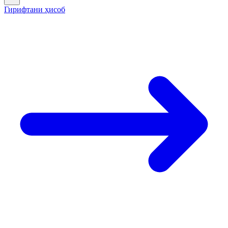
Гирифтани ҳисоб