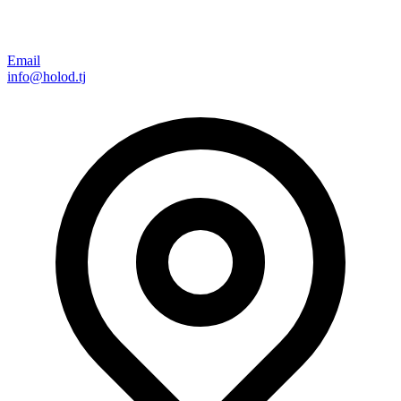
Email
info@holod.tj