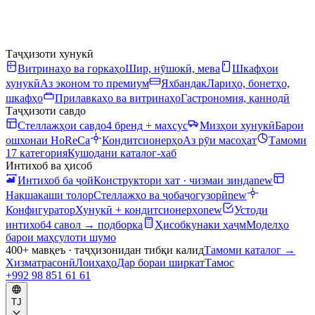
Таҷҳизоти хунукӣ
Витринаҳо ва горкаҳо
Шир, нӯшокӣ, мева
Шкафҳои
хунукӣ
Аз эконом то премиум
Яхбандак
Лариҳо, бонетҳо,
шкафҳо
Прилавкаҳо ва витринаҳо
Гастрономия, қаннодӣ
Таҷҳизоти савдо
Стеллажҳои савдо
4 бренд + махсус
Мизҳои хунукӣ
Барои
ошхонаи HoReCa
Кондитсионерҳо
Аз рӯи масоҳат
Тамоми
17 категория
Кушодани каталог-хаб
Интихоб ва ҳисоб
Интихоб ба ҷой
Конструктори хат · чизмаи зинда
new
Нақшакаши толор
Стеллажҳо ва ҷобаҷогузорӣ
new
Конфигуратор
Хунукӣ + кондитсионерҳо
new
Устоди
интихоб
4 савол → подборка
Ҳисобкунаки ҳаҷм
Моделҳо
барои маҳсулоти шумо
400+ мавқеъ · таҷҳизонидан тибқи калид
Тамоми каталог
→
Хизматрасонӣ
Лоиҳаҳо
Дар бораи ширкат
Тамос
+992 98 851 61 61
TJ