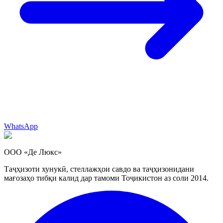
WhatsApp
ООО «Де Люкс»
Таҷҳизоти хунукӣ, стеллажҳои савдо ва таҷҳизонидани
мағозаҳо тибқи калид дар тамоми Тоҷикистон аз соли 2014.