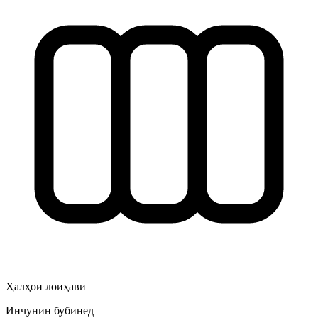
Ҳалҳои лоиҳавӣ
Инчунин бубинед