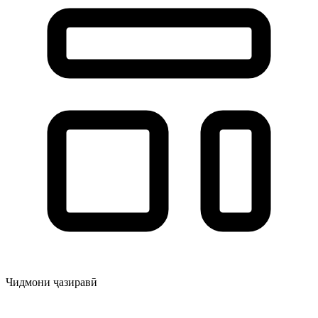
Чидмони ҷазиравӣ