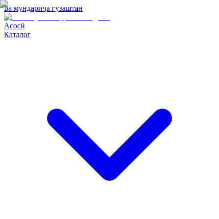
Ба мундариҷа гузаштан
Асосӣ
Каталог