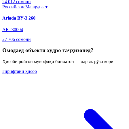
24 012 сомонӣ
Российские
Мавҷуд аст
Ariada ВУ-3 260
ART30004
27 706 сомонӣ
Омодаед объекти худро таҷҳизонед?
Ҳисоби ройгон мувофиқи биноатон — дар як рӯзи корӣ.
Гирифтани ҳисоб