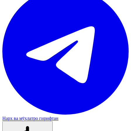
Нарх ва мӯҳлатро гирифтан