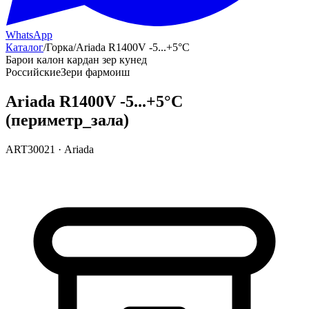
WhatsApp
Каталог
/
Горка
/
Ariada R1400V -5...+5°С
Барои калон кардан зер кунед
Российские
Зери фармоиш
Ariada R1400V -5...+5°С
(периметр_зала)
ART30021
·
Ariada