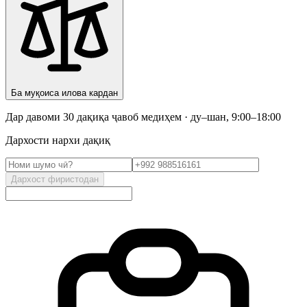
Ба муқоиса илова кардан
Дар давоми 30 дақиқа ҷавоб медиҳем · ду–шан, 9:00–18:00
Дархости нархи дақиқ
Дархост фиристодан