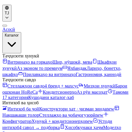
TJ
Асосӣ
Каталог
Таҷҳизоти хунукӣ
Витринаҳо ва горкаҳо
Шир, нӯшокӣ, мева
Шкафҳои
хунукӣ
Аз эконом то премиум
Яхбандак
Лариҳо, бонетҳо,
шкафҳо
Прилавкаҳо ва витринаҳо
Гастрономия, қаннодӣ
Таҷҳизоти савдо
Стеллажҳои савдо
4 бренд + махсус
Мизҳои хунукӣ
Барои
ошхонаи HoReCa
Кондитсионерҳо
Аз рӯи масоҳат
Тамоми
17 категория
Кушодани каталог-хаб
Интихоб ва ҳисоб
Интихоб ба ҷой
Конструктори хат · чизмаи зинда
new
Нақшакаши толор
Стеллажҳо ва ҷобаҷогузорӣ
new
Конфигуратор
Хунукӣ + кондитсионерҳо
new
Устоди
интихоб
4 савол → подборка
Ҳисобкунаки ҳаҷм
Моделҳо