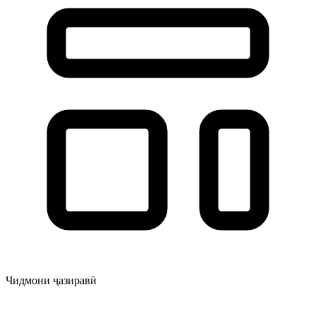
Чидмони ҷазиравӣ