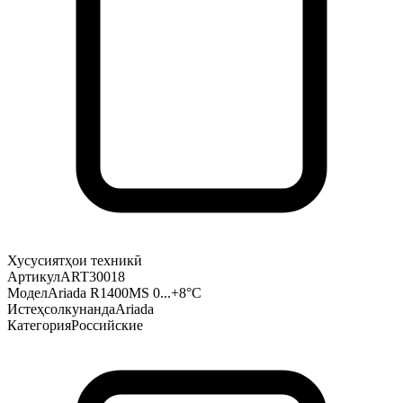
Хусусиятҳои техникӣ
Артикул
ART30018
Модел
Ariada R1400MS 0...+8°С
Истеҳсолкунанда
Ariada
Категория
Российские