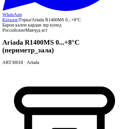
WhatsApp
Каталог
/
Горка
/
Ariada R1400MS 0...+8°С
Барои калон кардан зер кунед
Российские
Мавҷуд аст
Ariada R1400MS 0...+8°С
(периметр_зала)
ART30018
·
Ariada