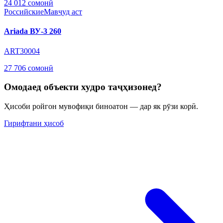
24 012 сомонӣ
Российские
Мавҷуд аст
Ariada ВУ-3 260
ART30004
27 706 сомонӣ
Омодаед объекти худро таҷҳизонед?
Ҳисоби ройгон мувофиқи биноатон — дар як рӯзи корӣ.
Гирифтани ҳисоб