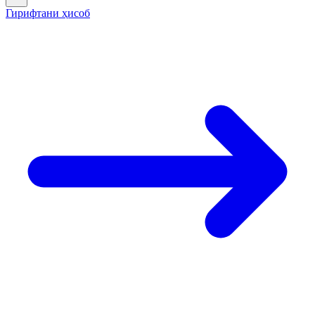
Гирифтани ҳисоб