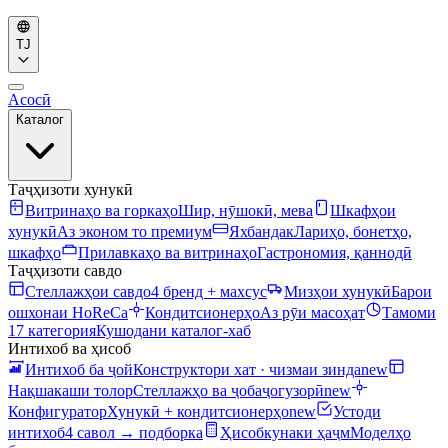
TJ
Асосӣ
Каталог
Таҷҳизоти хунукӣ
Витринаҳо ва горкаҳо
Шир, нӯшокӣ, мева
Шкафҳои
хунукӣ
Аз эконом то премиум
Яхбандак
Лариҳо, бонетҳо,
шкафҳо
Прилавкаҳо ва витринаҳо
Гастрономия, қаннодӣ
Таҷҳизоти савдо
Стеллажҳои савдо
4 бренд + махсус
Мизҳои хунукӣ
Барои
ошхонаи HoReCa
Кондитсионерҳо
Аз рӯи масоҳат
Тамоми
17 категория
Кушодани каталог-хаб
Интихоб ва ҳисоб
Интихоб ба ҷой
Конструктори хат · чизмаи зинда
new
Нақшакаши толор
Стеллажҳо ва ҷобаҷогузорӣ
new
Конфигуратор
Хунукӣ + кондитсионерҳо
new
Устоди
интихоб
4 савол → подборка
Ҳисобкунаки ҳаҷм
Моделҳо