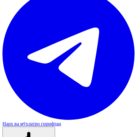
Нарх ва мӯҳлатро гирифтан