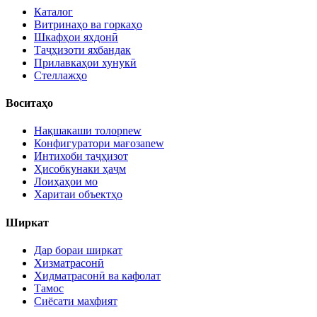
Каталог
Витринаҳо ва горкаҳо
Шкафҳои яхдонӣ
Таҷҳизоти яхбандак
Прилавкаҳои хунукӣ
Стеллажҳо
Воситаҳо
Нақшакаши толор
new
Конфигуратори мағоза
new
Интихоби таҷҳизот
Ҳисобкунаки ҳаҷм
Лоиҳаҳои мо
Харитаи объектҳо
Ширкат
Дар бораи ширкат
Хизматрасонӣ
Хидматрасонӣ ва кафолат
Тамос
Сиёсати махфият