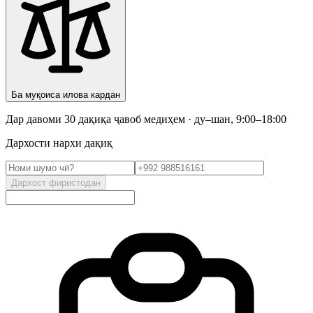
Ба муқоиса илова кардан
Дар давоми 30 дақиқа ҷавоб медиҳем · ду–шан, 9:00–18:00
Дархости нархи дақиқ
Дархост фиристодан