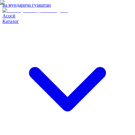
Ба мундариҷа гузаштан
Асосӣ
Каталог