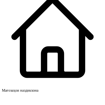
Мағозаҳои наздикхона