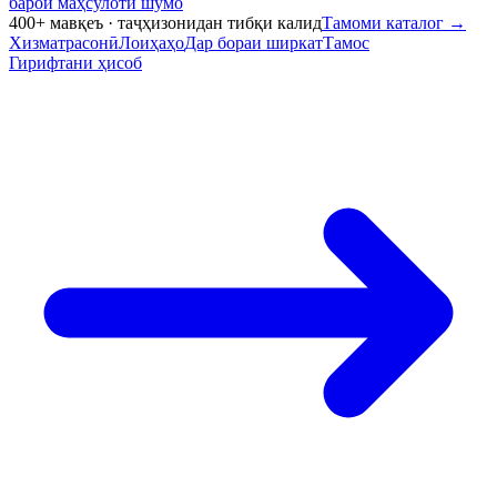
барои маҳсулоти шумо
400+ мавқеъ · таҷҳизонидан тибқи калид
Тамоми каталог
→
Хизматрасонӣ
Лоиҳаҳо
Дар бораи ширкат
Тамос
Гирифтани ҳисоб