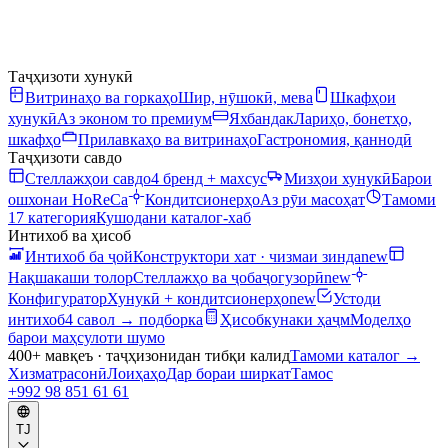
Таҷҳизоти хунукӣ
Витринаҳо ва горкаҳо
Шир, нӯшокӣ, мева
Шкафҳои
хунукӣ
Аз эконом то премиум
Яхбандак
Лариҳо, бонетҳо,
шкафҳо
Прилавкаҳо ва витринаҳо
Гастрономия, қаннодӣ
Таҷҳизоти савдо
Стеллажҳои савдо
4 бренд + махсус
Мизҳои хунукӣ
Барои
ошхонаи HoReCa
Кондитсионерҳо
Аз рӯи масоҳат
Тамоми
17 категория
Кушодани каталог-хаб
Интихоб ва ҳисоб
Интихоб ба ҷой
Конструктори хат · чизмаи зинда
new
Нақшакаши толор
Стеллажҳо ва ҷобаҷогузорӣ
new
Конфигуратор
Хунукӣ + кондитсионерҳо
new
Устоди
интихоб
4 савол → подборка
Ҳисобкунаки ҳаҷм
Моделҳо
барои маҳсулоти шумо
400+ мавқеъ · таҷҳизонидан тибқи калид
Тамоми каталог
→
Хизматрасонӣ
Лоиҳаҳо
Дар бораи ширкат
Тамос
+992 98 851 61 61
TJ