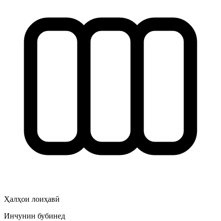
Ҳалҳои лоиҳавӣ
Инчунин бубинед