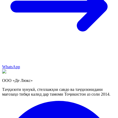
WhatsApp
ООО «Де Люкс»
Таҷҳизоти хунукӣ, стеллажҳои савдо ва таҷҳизонидани
мағозаҳо тибқи калид дар тамоми Тоҷикистон аз соли 2014.