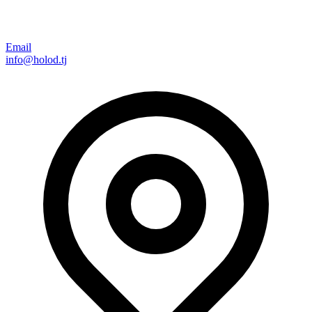
Email
info@holod.tj