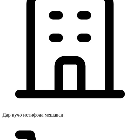
Дар куҷо истифода мешавад