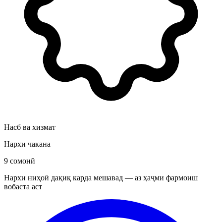
Насб ва хизмат
Нархи чакана
9 сомонӣ
Нархи ниҳоӣ дақиқ карда мешавад — аз ҳаҷми фармоиш
вобаста аст