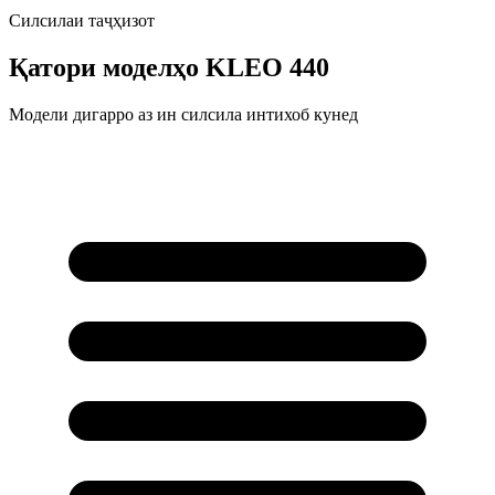
Силсилаи таҷҳизот
Қатори моделҳо
KLEO 440
Модели дигарро аз ин силсила интихоб кунед