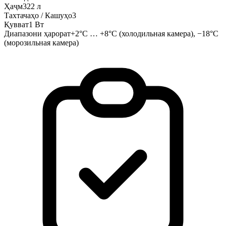
Ҳаҷм
322 л
Тахтачаҳо / Кашуҳо
3
Қувват
1 Вт
Диапазони ҳарорат
+2°C … +8°C (холодильная камера), −18°C
(морозильная камера)