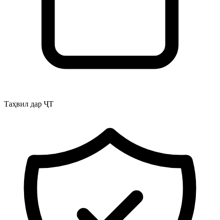
Таҳвил дар ҶТ