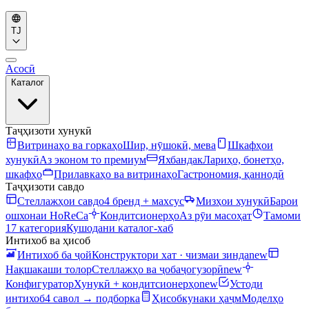
TJ
Асосӣ
Каталог
Таҷҳизоти хунукӣ
Витринаҳо ва горкаҳо
Шир, нӯшокӣ, мева
Шкафҳои
хунукӣ
Аз эконом то премиум
Яхбандак
Лариҳо, бонетҳо,
шкафҳо
Прилавкаҳо ва витринаҳо
Гастрономия, қаннодӣ
Таҷҳизоти савдо
Стеллажҳои савдо
4 бренд + махсус
Мизҳои хунукӣ
Барои
ошхонаи HoReCa
Кондитсионерҳо
Аз рӯи масоҳат
Тамоми
17 категория
Кушодани каталог-хаб
Интихоб ва ҳисоб
Интихоб ба ҷой
Конструктори хат · чизмаи зинда
new
Нақшакаши толор
Стеллажҳо ва ҷобаҷогузорӣ
new
Конфигуратор
Хунукӣ + кондитсионерҳо
new
Устоди
интихоб
4 савол → подборка
Ҳисобкунаки ҳаҷм
Моделҳо