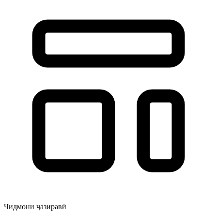
Чидмони ҷазиравӣ