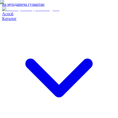
Ба мундариҷа гузаштан
Асосӣ
Каталог