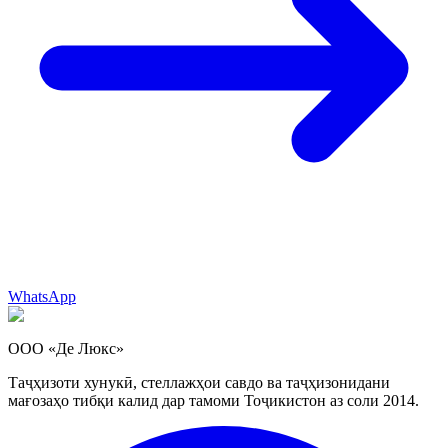
WhatsApp
ООО «Де Люкс»
Таҷҳизоти хунукӣ, стеллажҳои савдо ва таҷҳизонидани
мағозаҳо тибқи калид дар тамоми Тоҷикистон аз соли 2014.