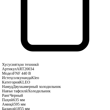
Хусусиятҳои техникӣ
Артикул
ART20034
Модел
FNF 440 B
Истеҳсолкунанда
Kleo
Категория
KLEO
Намуд
Двухкамерный холодильник
Навъи тафсилӣ
Холодильник
Ранг
Черный
Паҳнӣ
635 мм
Амиқӣ
595 мм
Баландӣ
1855 мм