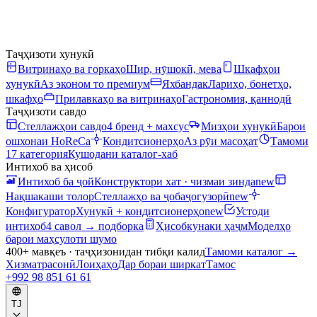
Таҷҳизоти хунукӣ
Витринаҳо ва горкаҳо
Шир, нӯшокӣ, мева
Шкафҳои
хунукӣ
Аз эконом то премиум
Яхбандак
Лариҳо, бонетҳо,
шкафҳо
Прилавкаҳо ва витринаҳо
Гастрономия, қаннодӣ
Таҷҳизоти савдо
Стеллажҳои савдо
4 бренд + махсус
Мизҳои хунукӣ
Барои
ошхонаи HoReCa
Кондитсионерҳо
Аз рӯи масоҳат
Тамоми
17 категория
Кушодани каталог-хаб
Интихоб ва ҳисоб
Интихоб ба ҷой
Конструктори хат · чизмаи зинда
new
Нақшакаши толор
Стеллажҳо ва ҷобаҷогузорӣ
new
Конфигуратор
Хунукӣ + кондитсионерҳо
new
Устоди
интихоб
4 савол → подборка
Ҳисобкунаки ҳаҷм
Моделҳо
барои маҳсулоти шумо
400+ мавқеъ · таҷҳизонидан тибқи калид
Тамоми каталог
→
Хизматрасонӣ
Лоиҳаҳо
Дар бораи ширкат
Тамос
+992 98 851 61 61
TJ