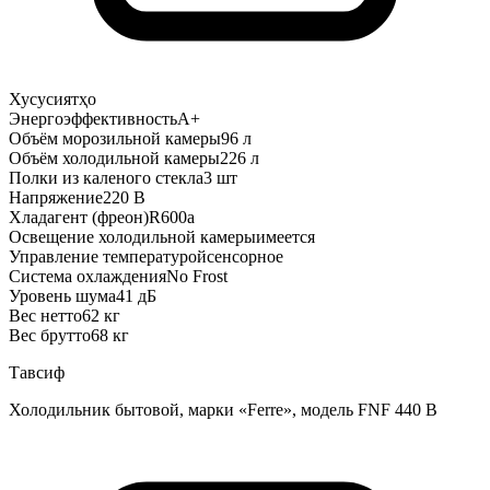
Хусусиятҳо
Энергоэффективность
A+
Объём морозильной камеры
96 л
Объём холодильной камеры
226 л
Полки из каленого стекла
3 шт
Напряжение
220 В
Хладагент (фреон)
R600a
Освещение холодильной камеры
имеется
Управление температурой
сенсорное
Система охлаждения
No Frost
Уровень шума
41 дБ
Вес нетто
62 кг
Вес брутто
68 кг
Тавсиф
Холодильник бытовой, марки «Ferre», модель FNF 440 B