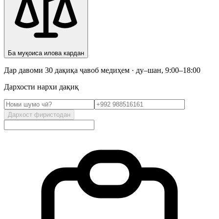
Ба муқоиса илова кардан
Дар давоми 30 дақиқа ҷавоб медиҳем · ду–шан, 9:00–18:00
Дархости нархи дақиқ
Дархост фиристодан