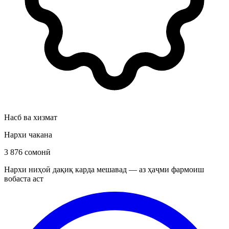
Насб ва хизмат
Нархи чакана
3 876 сомонӣ
Нархи ниҳоӣ дақиқ карда мешавад — аз ҳаҷми фармоиш
вобаста аст