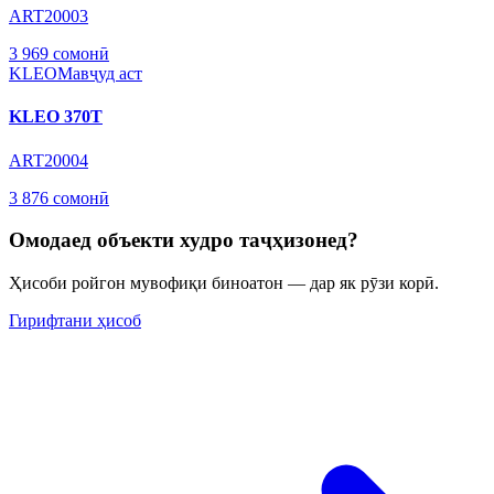
ART20003
3 969 сомонӣ
KLEO
Мавҷуд аст
KLEO 370T
ART20004
3 876 сомонӣ
Омодаед объекти худро таҷҳизонед?
Ҳисоби ройгон мувофиқи биноатон — дар як рӯзи корӣ.
Гирифтани ҳисоб