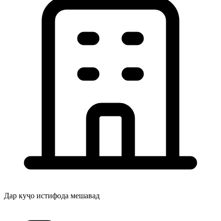
Дар куҷо истифода мешавад