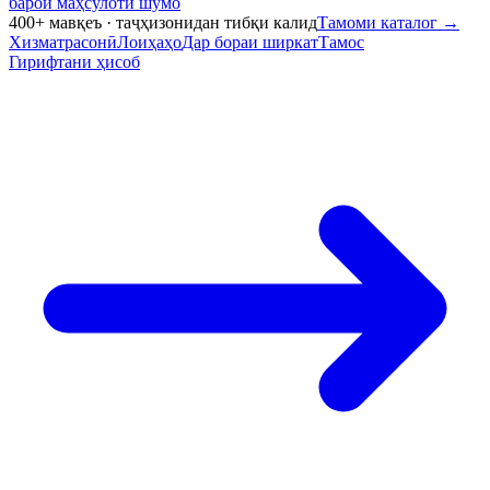
барои маҳсулоти шумо
400+ мавқеъ · таҷҳизонидан тибқи калид
Тамоми каталог
→
Хизматрасонӣ
Лоиҳаҳо
Дар бораи ширкат
Тамос
Гирифтани ҳисоб