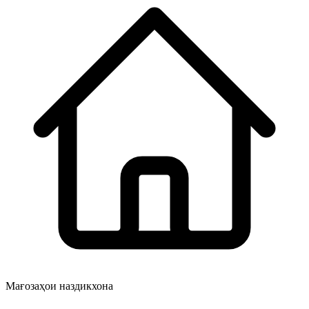
Мағозаҳои наздикхона