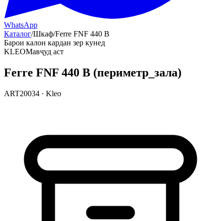
WhatsApp
Каталог
/
Шкаф
/
Ferre FNF 440 B
Барои калон кардан зер кунед
KLEO
Мавҷуд аст
Ferre FNF 440 B (периметр_зала)
ART20034
·
Kleo