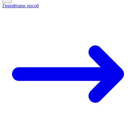
Гирифтани ҳисоб