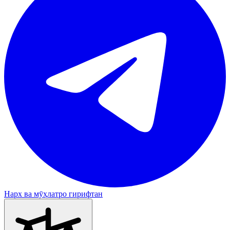
Нарх ва мӯҳлатро гирифтан