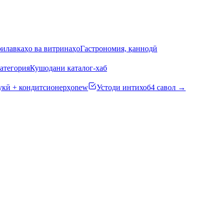
илавкаҳо ва витринаҳо
Гастрономия, қаннодӣ
атегория
Кушодани каталог-хаб
кӣ + кондитсионерҳо
new
Устоди интихоб
4 савол →