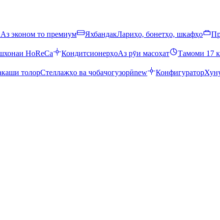
ӣ
Аз эконом то премиум
Яхбандак
Лариҳо, бонетҳо, шкафҳо
Пр
ошхонаи HoReCa
Кондитсионерҳо
Аз рӯи масоҳат
Тамоми 17 к
каши толор
Стеллажҳо ва ҷобаҷогузорӣ
new
Конфигуратор
Хуну