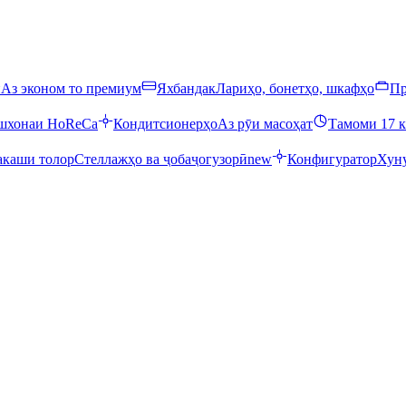
ӣ
Аз эконом то премиум
Яхбандак
Лариҳо, бонетҳо, шкафҳо
Пр
ошхонаи HoReCa
Кондитсионерҳо
Аз рӯи масоҳат
Тамоми 17 к
каши толор
Стеллажҳо ва ҷобаҷогузорӣ
new
Конфигуратор
Хуну