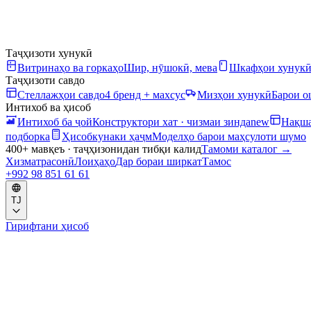
Таҷҳизоти хунукӣ
Витринаҳо ва горкаҳо
Шир, нӯшокӣ, мева
Шкафҳои хунук
Таҷҳизоти савдо
Стеллажҳои савдо
4 бренд + махсус
Мизҳои хунукӣ
Барои 
Интихоб ва ҳисоб
Интихоб ба ҷой
Конструктори хат · чизмаи зинда
new
Нақша
подборка
Ҳисобкунаки ҳаҷм
Моделҳо барои маҳсулоти шумо
400+ мавқеъ · таҷҳизонидан тибқи калид
Тамоми каталог
→
Хизматрасонӣ
Лоиҳаҳо
Дар бораи ширкат
Тамос
+992 98 851 61 61
TJ
Гирифтани ҳисоб