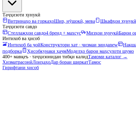
Таҷҳизоти хунукӣ
Витринаҳо ва горкаҳо
Шир, нӯшокӣ, мева
Шкафҳои хунук
Таҷҳизоти савдо
Стеллажҳои савдо
4 бренд + махсус
Мизҳои хунукӣ
Барои 
Интихоб ва ҳисоб
Интихоб ба ҷой
Конструктори хат · чизмаи зинда
new
Нақша
подборка
Ҳисобкунаки ҳаҷм
Моделҳо барои маҳсулоти шумо
400+ мавқеъ · таҷҳизонидан тибқи калид
Тамоми каталог
→
Хизматрасонӣ
Лоиҳаҳо
Дар бораи ширкат
Тамос
Гирифтани ҳисоб