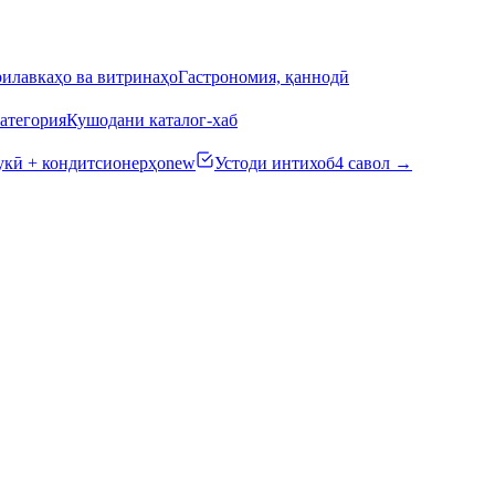
илавкаҳо ва витринаҳо
Гастрономия, қаннодӣ
атегория
Кушодани каталог-хаб
кӣ + кондитсионерҳо
new
Устоди интихоб
4 савол →