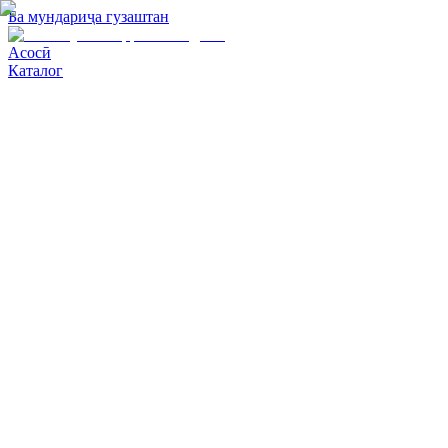
Ба мундариҷа гузаштан
Асосӣ
Каталог