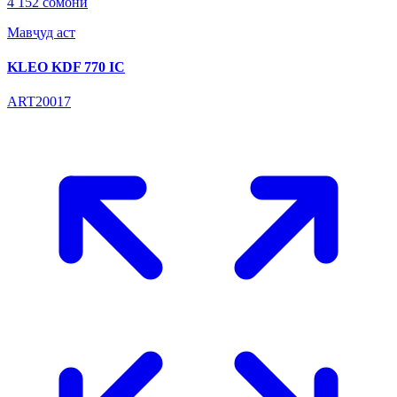
4 152 сомонӣ
Мавҷуд аст
KLEO KDF 770 IC
ART20017