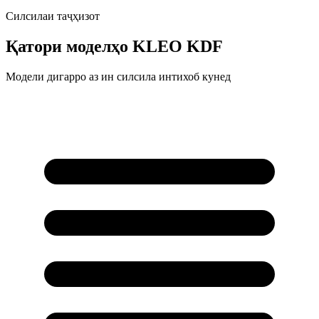
Силсилаи таҷҳизот
Қатори моделҳо
KLEO KDF
Модели дигарро аз ин силсила интихоб кунед