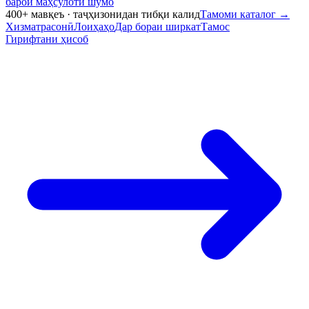
барои маҳсулоти шумо
400+ мавқеъ · таҷҳизонидан тибқи калид
Тамоми каталог
→
Хизматрасонӣ
Лоиҳаҳо
Дар бораи ширкат
Тамос
Гирифтани ҳисоб