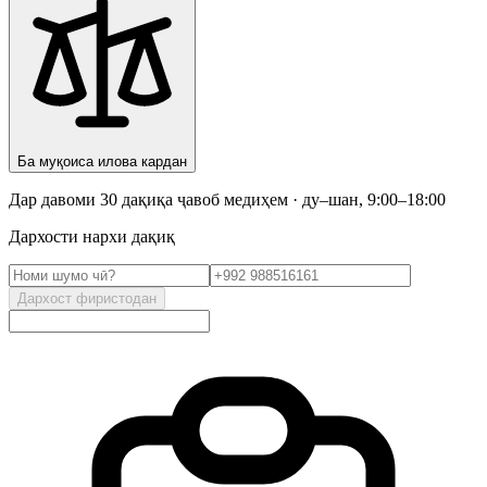
Ба муқоиса илова кардан
Дар давоми 30 дақиқа ҷавоб медиҳем · ду–шан, 9:00–18:00
Дархости нархи дақиқ
Дархост фиристодан