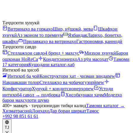
Таҷҳизоти хунукӣ
Витринаҳо ва горкаҳо
Шир, нӯшокӣ, мева
Шкафҳои
хунукӣ
Аз эконом то премиум
Яхбандак
Лариҳо, бонетҳо,
шкафҳо
Прилавкаҳо ва витринаҳо
Гастрономия, қаннодӣ
Таҷҳизоти савдо
Стеллажҳои савдо
4 бренд + махсус
Мизҳои хунукӣ
Барои
ошхонаи HoReCa
Кондитсионерҳо
Аз рӯи масоҳат
Тамоми
17 категория
Кушодани каталог-хаб
Интихоб ва ҳисоб
Интихоб ба ҷой
Конструктори хат · чизмаи зинда
new
Нақшакаши толор
Стеллажҳо ва ҷобаҷогузорӣ
new
Конфигуратор
Хунукӣ + кондитсионерҳо
new
Устоди
интихоб
4 савол → подборка
Ҳисобкунаки ҳаҷм
Моделҳо
барои маҳсулоти шумо
400+ мавқеъ · таҷҳизонидан тибқи калид
Тамоми каталог
→
Хизматрасонӣ
Лоиҳаҳо
Дар бораи ширкат
Тамос
+992 98 851 61 61
TJ