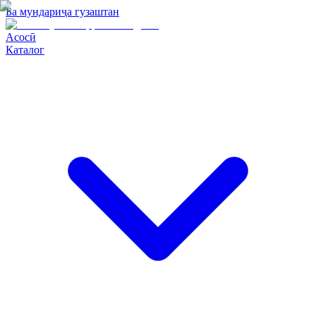
Ба мундариҷа гузаштан
Асосӣ
Каталог