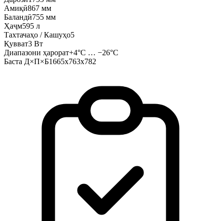
Амиқӣ
867 мм
Баландӣ
755 мм
Ҳаҷм
595 л
Тахтачаҳо / Кашуҳо
5
Қувват
3 Вт
Диапазони ҳарорат
+4°C … −26°C
Баста Д×П×Б
1665x763x782