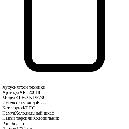
Хусусиятҳои техникӣ
Артикул
ART20018
Модел
KLEO KDF790
Истеҳсолкунанда
Kleo
Категория
KLEO
Намуд
Холодильный шкаф
Навъи тафсилӣ
Холодильник
Ранг
Белый
Дарозӣ
1755 мм