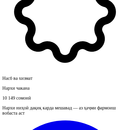
Насб ва хизмат
Нархи чакана
10 149 сомонӣ
Нархи ниҳоӣ дақиқ карда мешавад — аз ҳаҷми фармоиш
вобаста аст