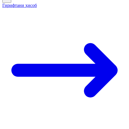
Гирифтани ҳисоб