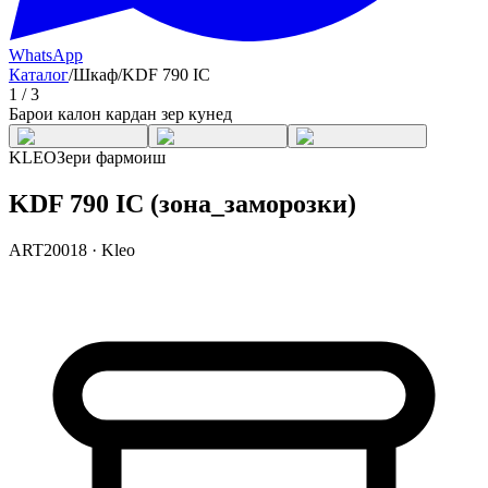
WhatsApp
Каталог
/
Шкаф
/
KDF 790 IC
1
/
3
Барои калон кардан зер кунед
KLEO
Зери фармоиш
KDF 790 IC (зона_заморозки)
ART20018
·
Kleo