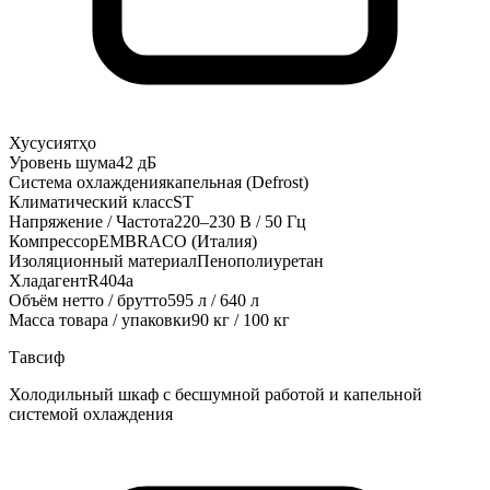
Хусусиятҳо
Уровень шума
42 дБ
Система охлаждения
капельная (Defrost)
Климатический класс
SТ
Напряжение / Частота
220–230 В / 50 Гц
Компрессор
EMBRACO (Италия)
Изоляционный материал
Пенополиуретан
Хладагент
R404a
Объём нетто / брутто
595 л / 640 л
Масса товара / упаковки
90 кг / 100 кг
Тавсиф
Холодильный шкаф с бесшумной работой и капельной
системой охлаждения