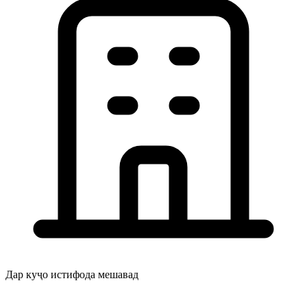
Дар куҷо истифода мешавад