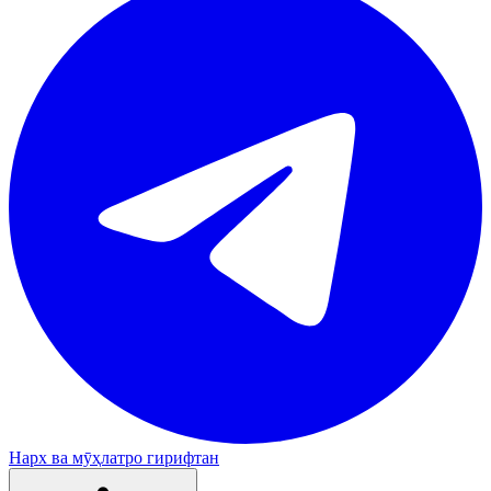
Нарх ва мӯҳлатро гирифтан