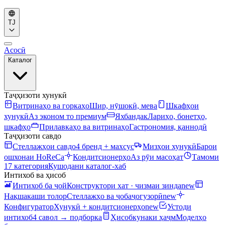
TJ
Асосӣ
Каталог
Таҷҳизоти хунукӣ
Витринаҳо ва горкаҳо
Шир, нӯшокӣ, мева
Шкафҳои
хунукӣ
Аз эконом то премиум
Яхбандак
Лариҳо, бонетҳо,
шкафҳо
Прилавкаҳо ва витринаҳо
Гастрономия, қаннодӣ
Таҷҳизоти савдо
Стеллажҳои савдо
4 бренд + махсус
Мизҳои хунукӣ
Барои
ошхонаи HoReCa
Кондитсионерҳо
Аз рӯи масоҳат
Тамоми
17 категория
Кушодани каталог-хаб
Интихоб ва ҳисоб
Интихоб ба ҷой
Конструктори хат · чизмаи зинда
new
Нақшакаши толор
Стеллажҳо ва ҷобаҷогузорӣ
new
Конфигуратор
Хунукӣ + кондитсионерҳо
new
Устоди
интихоб
4 савол → подборка
Ҳисобкунаки ҳаҷм
Моделҳо