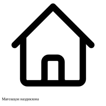
Мағозаҳои наздикхона