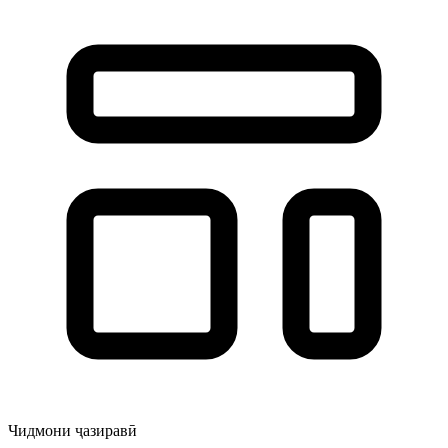
Чидмони ҷазиравӣ