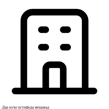
Дар куҷо истифода мешавад