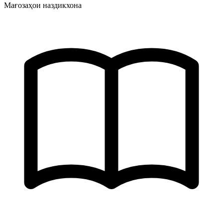
Мағозаҳои наздикхона