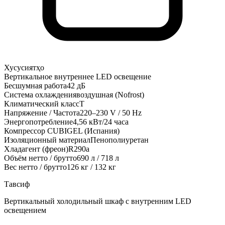
Хусусиятҳо
Вертикальное внутреннее LED освещение
Бесшумная работа
42 дБ
Система охлаждения
воздушная (Nofrost)
Климатический класс
Т
Напряжение / Частота
220–230 V / 50 Hz
Энергопотребление
4,56 кВт/24 часа
Компрессор CUBIGEL (Испания)
Изоляционный материал
Пенополиуретан
Хладагент (фреон)
R290a
Объём нетто / брутто
690 л / 718 л
Вес нетто / брутто
126 кг / 132 кг
Тавсиф
Вертикальный холодильный шкаф с внутренним LED
освещением