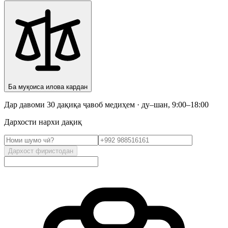
Ба муқоиса илова кардан
Дар давоми 30 дақиқа ҷавоб медиҳем · ду–шан, 9:00–18:00
Дархости нархи дақиқ
Дархост фиристодан