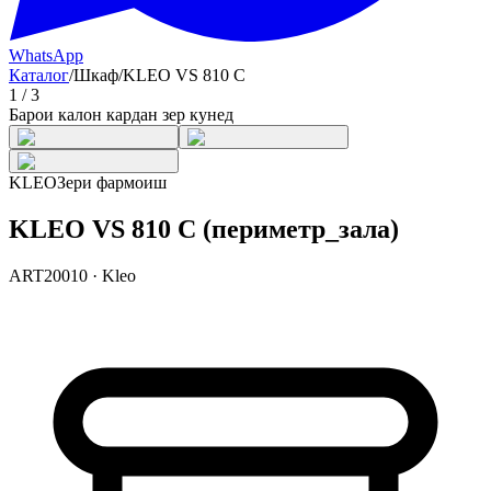
WhatsApp
Каталог
/
Шкаф
/
KLEO VS 810 С
1
/
3
Барои калон кардан зер кунед
KLEO
Зери фармоиш
KLEO VS 810 С (периметр_зала)
ART20010
·
Kleo