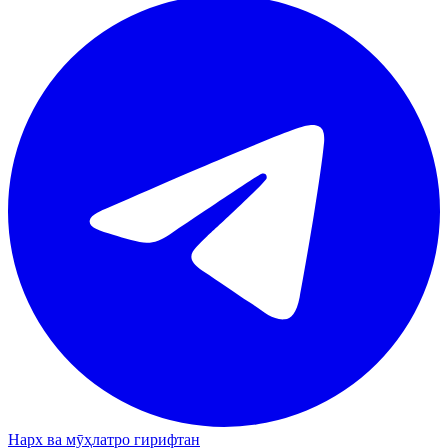
Нарх ва мӯҳлатро гирифтан