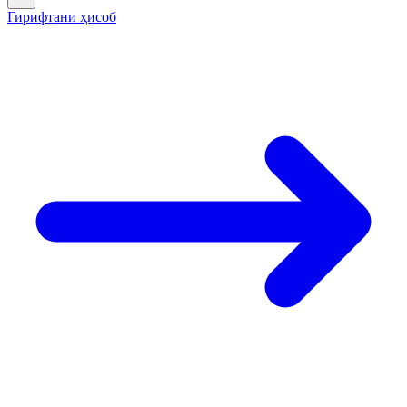
Гирифтани ҳисоб