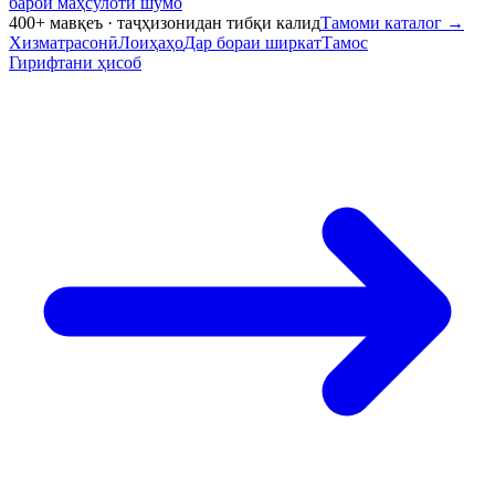
барои маҳсулоти шумо
400+ мавқеъ · таҷҳизонидан тибқи калид
Тамоми каталог
→
Хизматрасонӣ
Лоиҳаҳо
Дар бораи ширкат
Тамос
Гирифтани ҳисоб