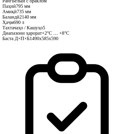
Ранг
Белый с ораклом
Паҳнӣ
795 мм
Амиқӣ
735 мм
Баландӣ
2140 мм
Ҳаҷм
690 л
Тахтачаҳо / Кашуҳо
5
Диапазони ҳарорат
+2°C … +8°C
Баста Д×П×Б
1490х585х590