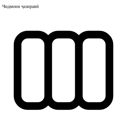
Чидмони ҷазиравӣ