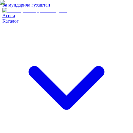
Ба мундариҷа гузаштан
Асосӣ
Каталог