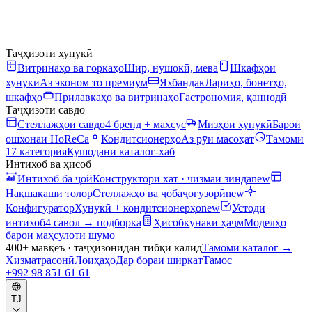
Таҷҳизоти хунукӣ
Витринаҳо ва горкаҳо
Шир, нӯшокӣ, мева
Шкафҳои
хунукӣ
Аз эконом то премиум
Яхбандак
Лариҳо, бонетҳо,
шкафҳо
Прилавкаҳо ва витринаҳо
Гастрономия, қаннодӣ
Таҷҳизоти савдо
Стеллажҳои савдо
4 бренд + махсус
Мизҳои хунукӣ
Барои
ошхонаи HoReCa
Кондитсионерҳо
Аз рӯи масоҳат
Тамоми
17 категория
Кушодани каталог-хаб
Интихоб ва ҳисоб
Интихоб ба ҷой
Конструктори хат · чизмаи зинда
new
Нақшакаши толор
Стеллажҳо ва ҷобаҷогузорӣ
new
Конфигуратор
Хунукӣ + кондитсионерҳо
new
Устоди
интихоб
4 савол → подборка
Ҳисобкунаки ҳаҷм
Моделҳо
барои маҳсулоти шумо
400+ мавқеъ · таҷҳизонидан тибқи калид
Тамоми каталог
→
Хизматрасонӣ
Лоиҳаҳо
Дар бораи ширкат
Тамос
+992 98 851 61 61
TJ