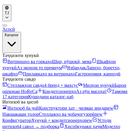
TJ
Асосӣ
Каталог
Таҷҳизоти хунукӣ
Витринаҳо ва горкаҳо
Шир, нӯшокӣ, мева
Шкафҳои
хунукӣ
Аз эконом то премиум
Яхбандак
Лариҳо, бонетҳо,
шкафҳо
Прилавкаҳо ва витринаҳо
Гастрономия, қаннодӣ
Таҷҳизоти савдо
Стеллажҳои савдо
4 бренд + махсус
Мизҳои хунукӣ
Барои
ошхонаи HoReCa
Кондитсионерҳо
Аз рӯи масоҳат
Тамоми
17 категория
Кушодани каталог-хаб
Интихоб ва ҳисоб
Интихоб ба ҷой
Конструктори хат · чизмаи зинда
new
Нақшакаши толор
Стеллажҳо ва ҷобаҷогузорӣ
new
Конфигуратор
Хунукӣ + кондитсионерҳо
new
Устоди
интихоб
4 савол → подборка
Ҳисобкунаки ҳаҷм
Моделҳо