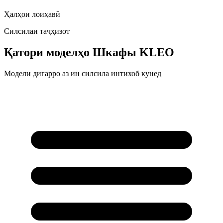
Ҳалҳои лоиҳавӣ
Силсилаи таҷҳизот
Қатори моделҳо
Шкафы KLEO
Модели дигарро аз ин силсила интихоб кунед