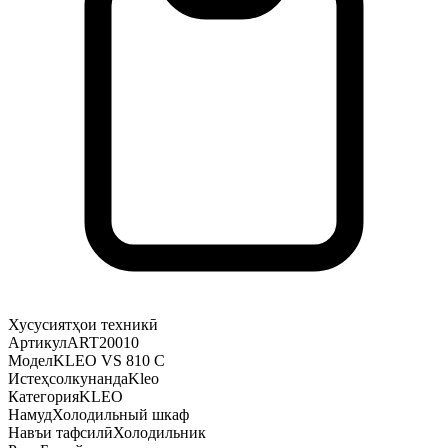
Хусусиятҳои техникӣ
Артикул
ART20010
Модел
KLEO VS 810 С
Истеҳсолкунанда
Kleo
Категория
KLEO
Намуд
Холодильный шкаф
Навъи тафсилӣ
Холодильник