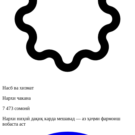
Насб ва хизмат
Нархи чакана
7 473 сомонӣ
Нархи ниҳоӣ дақиқ карда мешавад — аз ҳаҷми фармоиш
вобаста аст