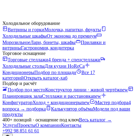
Холодильное оборудование
Витрины и горки
Молочка, напитки, фрукты
Холодильные шкафы
От эконома до премиум
Морозильное
Лари, бонеты, шкафы
Прилавки и
витрины
Гастрономия, кондитерка
Торговое оснащение
Торговые стеллажи
4 бренда + спецстеллажи
Холодильные столы
Для кухни HoReCa
Кондиционеры
Подбор по площади
Все 17
категорий
Открыть каталог-хаб
Подбор и расчёт
Подбор под место
Конструктор линии · живой чертёж
new
Планировщик зала
Стеллажи и расстановка
new
Конфигуратор
Холод + кондиционеры
new
Мастер подбора
4
вопроса → подборка
Калькулятор объёма
Модели под ваши
продукты
400+ позиций · оснащение под ключ
Весь каталог
→
Услуги
Проекты
О компании
Контакты
+992 98 851 61 61