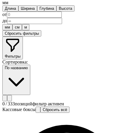
мм
Длина
Ширина
Глубина
Высота
от
до
мм
см
м
Сбросить фильтры
Фильтры
Сортировка:
По названию
0
/
333
позиций
фильтр активен
Кассовые боксы
Сбросить всё