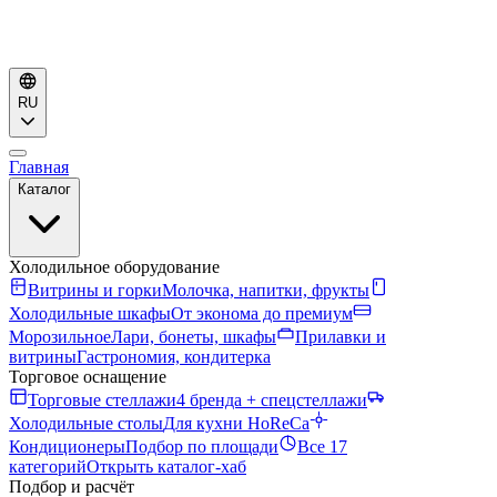
RU
Главная
Каталог
Холодильное оборудование
Витрины и горки
Молочка, напитки, фрукты
Холодильные шкафы
От эконома до премиум
Морозильное
Лари, бонеты, шкафы
Прилавки и
витрины
Гастрономия, кондитерка
Торговое оснащение
Торговые стеллажи
4 бренда + спецстеллажи
Холодильные столы
Для кухни HoReCa
Кондиционеры
Подбор по площади
Все 17
категорий
Открыть каталог-хаб
Подбор и расчёт