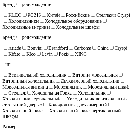
Бренд / Происхождение
KLEO
POZIS
Китай
Российские
Стеллажи Cryspi
Холодильники
Холодильное оборудование
Холодильные витрины
Холодильные шкафы
Бренд / Происхождение
Ariada
Bonvini
Brandford
Carboma
China
Cryspi
Kifato
Kleo
Levin
Pozis
XING
Тип
Вертикальный холодильник
Витрина морозильная
Витринный холодильник
Двухкамерный холодильник
Морозильная витрина
Морозильник
Морозильный шкаф
Стеллаж
Холодильная Горка
Холодильник
Холодильник вертикальный
Холодильник вертикальный с
стеклянной дверью
Холодильник двухкамерный
Холодильный шкаф
Холодильный шкаф вертикальный
Шкафы
Размер