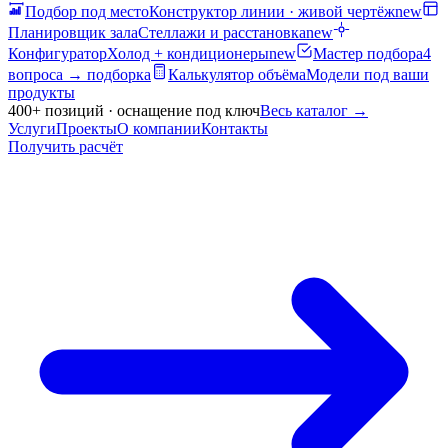
Подбор под место
Конструктор линии · живой чертёж
new
Планировщик зала
Стеллажи и расстановка
new
Конфигуратор
Холод + кондиционеры
new
Мастер подбора
4
вопроса → подборка
Калькулятор объёма
Модели под ваши
продукты
400+ позиций · оснащение под ключ
Весь каталог
→
Услуги
Проекты
О компании
Контакты
Получить расчёт