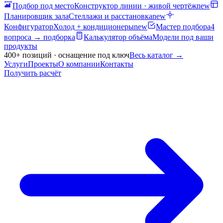
Подбор под место
Конструктор линии · живой чертёж
new
Планировщик зала
Стеллажи и расстановка
new
Конфигуратор
Холод + кондиционеры
new
Мастер подбора
4
вопроса → подборка
Калькулятор объёма
Модели под ваши
продукты
400+ позиций · оснащение под ключ
Весь каталог
→
Услуги
Проекты
О компании
Контакты
Получить расчёт