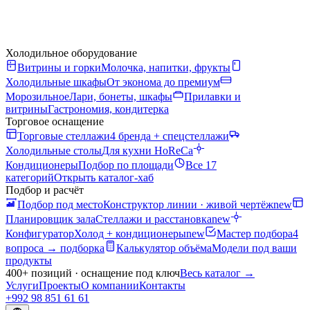
Холодильное оборудование
Витрины и горки
Молочка, напитки, фрукты
Холодильные шкафы
От эконома до премиум
Морозильное
Лари, бонеты, шкафы
Прилавки и
витрины
Гастрономия, кондитерка
Торговое оснащение
Торговые стеллажи
4 бренда + спецстеллажи
Холодильные столы
Для кухни HoReCa
Кондиционеры
Подбор по площади
Все 17
категорий
Открыть каталог-хаб
Подбор и расчёт
Подбор под место
Конструктор линии · живой чертёж
new
Планировщик зала
Стеллажи и расстановка
new
Конфигуратор
Холод + кондиционеры
new
Мастер подбора
4
вопроса → подборка
Калькулятор объёма
Модели под ваши
продукты
400+ позиций · оснащение под ключ
Весь каталог
→
Услуги
Проекты
О компании
Контакты
+992 98 851 61 61