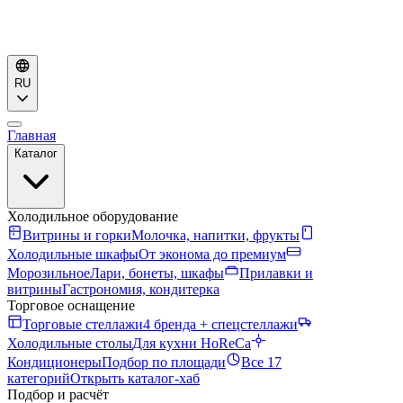
RU
Главная
Каталог
Холодильное оборудование
Витрины и горки
Молочка, напитки, фрукты
Холодильные шкафы
От эконома до премиум
Морозильное
Лари, бонеты, шкафы
Прилавки и
витрины
Гастрономия, кондитерка
Торговое оснащение
Торговые стеллажи
4 бренда + спецстеллажи
Холодильные столы
Для кухни HoReCa
Кондиционеры
Подбор по площади
Все 17
категорий
Открыть каталог-хаб
Подбор и расчёт