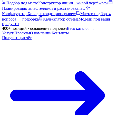
Подбор под место
Конструктор линии · живой чертёж
new
Планировщик зала
Стеллажи и расстановка
new
Конфигуратор
Холод + кондиционеры
new
Мастер подбора
4
вопроса → подборка
Калькулятор объёма
Модели под ваши
продукты
400+ позиций · оснащение под ключ
Весь каталог
→
Услуги
Проекты
О компании
Контакты
Получить расчёт