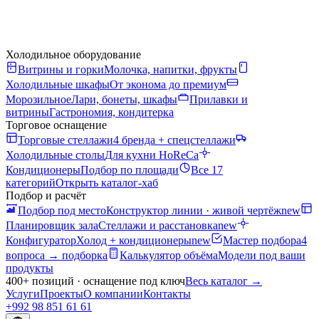
Холодильное оборудование
Витрины и горки
Молочка, напитки, фрукты
Холодильные шкафы
От эконома до премиум
Морозильное
Лари, бонеты, шкафы
Прилавки и
витрины
Гастрономия, кондитерка
Торговое оснащение
Торговые стеллажи
4 бренда + спецстеллажи
Холодильные столы
Для кухни HoReCa
Кондиционеры
Подбор по площади
Все 17
категорий
Открыть каталог-хаб
Подбор и расчёт
Подбор под место
Конструктор линии · живой чертёж
new
Планировщик зала
Стеллажи и расстановка
new
Конфигуратор
Холод + кондиционеры
new
Мастер подбора
4
вопроса → подборка
Калькулятор объёма
Модели под ваши
продукты
400+ позиций · оснащение под ключ
Весь каталог
→
Услуги
Проекты
О компании
Контакты
+992 98 851 61 61