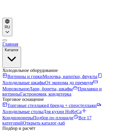
RU
Главная
Каталог
Холодильное оборудование
Витрины и горки
Молочка, напитки, фрукты
Холодильные шкафы
От эконома до премиум
Морозильное
Лари, бонеты, шкафы
Прилавки и
витрины
Гастрономия, кондитерка
Торговое оснащение
Торговые стеллажи
4 бренда + спецстеллажи
Холодильные столы
Для кухни HoReCa
Кондиционеры
Подбор по площади
Все 17
категорий
Открыть каталог-хаб
Подбор и расчёт