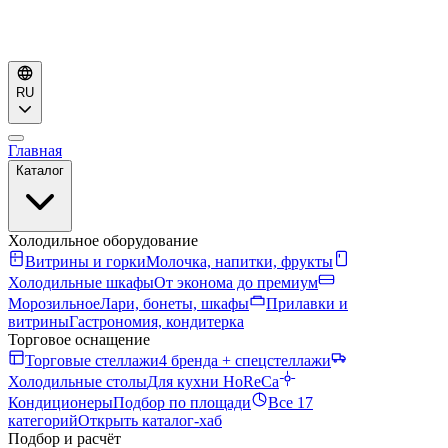
RU
Главная
Каталог
Холодильное оборудование
Витрины и горки
Молочка, напитки, фрукты
Холодильные шкафы
От эконома до премиум
Морозильное
Лари, бонеты, шкафы
Прилавки и
витрины
Гастрономия, кондитерка
Торговое оснащение
Торговые стеллажи
4 бренда + спецстеллажи
Холодильные столы
Для кухни HoReCa
Кондиционеры
Подбор по площади
Все 17
категорий
Открыть каталог-хаб
Подбор и расчёт