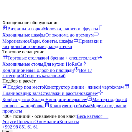
Холодильное оборудование
Витрины и горки
Молочка, напитки, фрукты
Холодильные шкафы
От эконома до премиум
Морозильное
Лари, бонеты, шкафы
Прилавки и
витрины
Гастрономия, кондитерка
Торговое оснащение
Торговые стеллажи
4 бренда + спецстеллажи
Холодильные столы
Для кухни HoReCa
Кондиционеры
Подбор по площади
Все 17
категорий
Открыть каталог-хаб
Подбор и расчёт
Подбор под место
Конструктор линии · живой чертёж
new
Планировщик зала
Стеллажи и расстановка
new
Конфигуратор
Холод + кондиционеры
new
Мастер подбора
4
вопроса → подборка
Калькулятор объёма
Модели под ваши
продукты
400+ позиций · оснащение под ключ
Весь каталог
→
Услуги
Проекты
О компании
Контакты
+992 98 851 61 61