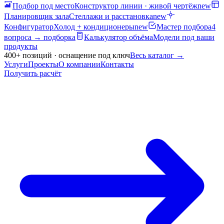
Подбор под место
Конструктор линии · живой чертёж
new
Планировщик зала
Стеллажи и расстановка
new
Конфигуратор
Холод + кондиционеры
new
Мастер подбора
4
вопроса → подборка
Калькулятор объёма
Модели под ваши
продукты
400+ позиций · оснащение под ключ
Весь каталог
→
Услуги
Проекты
О компании
Контакты
Получить расчёт