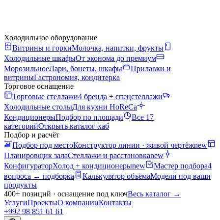
Холодильное оборудование
Витрины и горки
Молочка, напитки, фрукты
Холодильные шкафы
От эконома до премиум
Морозильное
Лари, бонеты, шкафы
Прилавки и
витрины
Гастрономия, кондитерка
Торговое оснащение
Торговые стеллажи
4 бренда + спецстеллажи
Холодильные столы
Для кухни HoReCa
Кондиционеры
Подбор по площади
Все 17
категорий
Открыть каталог-хаб
Подбор и расчёт
Подбор под место
Конструктор линии · живой чертёж
new
Планировщик зала
Стеллажи и расстановка
new
Конфигуратор
Холод + кондиционеры
new
Мастер подбора
4
вопроса → подборка
Калькулятор объёма
Модели под ваши
продукты
400+ позиций · оснащение под ключ
Весь каталог
→
Услуги
Проекты
О компании
Контакты
+992 98 851 61 61