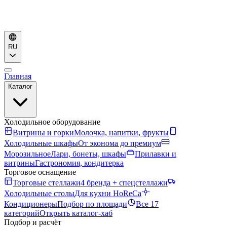
RU
Главная
Каталог
Холодильное оборудование
Витрины и горки
Молочка, напитки, фрукты
Холодильные шкафы
От эконома до премиум
Морозильное
Лари, бонеты, шкафы
Прилавки и
витрины
Гастрономия, кондитерка
Торговое оснащение
Торговые стеллажи
4 бренда + спецстеллажи
Холодильные столы
Для кухни HoReCa
Кондиционеры
Подбор по площади
Все 17
категорий
Открыть каталог-хаб
Подбор и расчёт