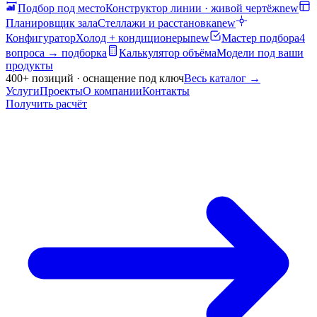
Подбор под место
Конструктор линии · живой чертёж
new
Планировщик зала
Стеллажи и расстановка
new
Конфигуратор
Холод + кондиционеры
new
Мастер подбора
4
вопроса → подборка
Калькулятор объёма
Модели под ваши
продукты
400+ позиций · оснащение под ключ
Весь каталог
→
Услуги
Проекты
О компании
Контакты
Получить расчёт