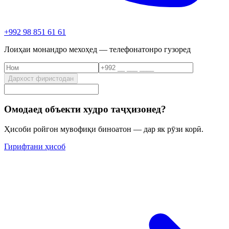
+992 98 851 61 61
Лоиҳаи монандро мехоҳед — телефонатонро гузоред
Дархост фиристодан
Омодаед объекти худро таҷҳизонед?
Ҳисоби ройгон мувофиқи биноатон — дар як рӯзи корӣ.
Гирифтани ҳисоб