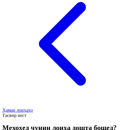
Ҳамаи лоиҳаҳо
Тасвир нест
Мехоҳед чунин лоиҳа дошта бошед?