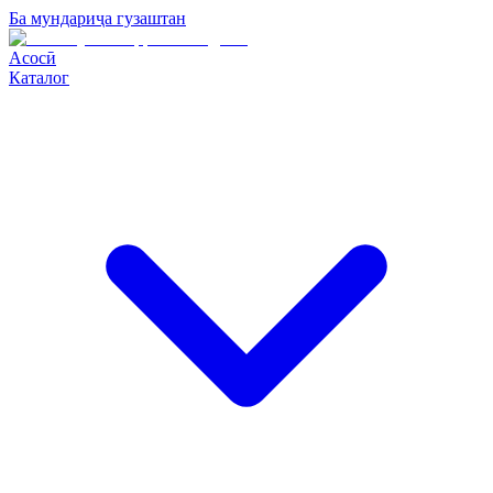
Ба мундариҷа гузаштан
Асосӣ
Каталог