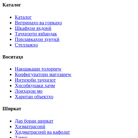
Каталог
Каталог
Витринаҳо ва горкаҳо
Шкафҳои яхдонӣ
Таҷҳизоти яхбандак
Прилавкаҳои хунукӣ
Стеллажҳо
Воситаҳо
Нақшакаши толор
new
Конфигуратори мағоза
new
Интихоби таҷҳизот
Ҳисобкунаки ҳаҷм
Лоиҳаҳои мо
Харитаи объектҳо
Ширкат
Дар бораи ширкат
Хизматрасонӣ
Хидматрасонӣ ва кафолат
Тамос