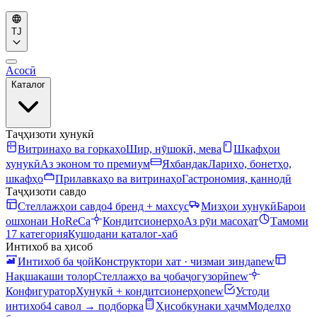
TJ
Асосӣ
Каталог
Таҷҳизоти хунукӣ
Витринаҳо ва горкаҳо
Шир, нӯшокӣ, мева
Шкафҳои
хунукӣ
Аз эконом то премиум
Яхбандак
Лариҳо, бонетҳо,
шкафҳо
Прилавкаҳо ва витринаҳо
Гастрономия, қаннодӣ
Таҷҳизоти савдо
Стеллажҳои савдо
4 бренд + махсус
Мизҳои хунукӣ
Барои
ошхонаи HoReCa
Кондитсионерҳо
Аз рӯи масоҳат
Тамоми
17 категория
Кушодани каталог-хаб
Интихоб ва ҳисоб
Интихоб ба ҷой
Конструктори хат · чизмаи зинда
new
Нақшакаши толор
Стеллажҳо ва ҷобаҷогузорӣ
new
Конфигуратор
Хунукӣ + кондитсионерҳо
new
Устоди
интихоб
4 савол → подборка
Ҳисобкунаки ҳаҷм
Моделҳо