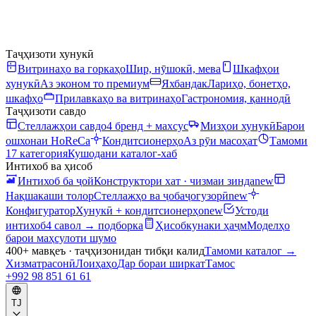
Таҷҳизоти хунукӣ
Витринаҳо ва горкаҳо
Шир, нӯшокӣ, мева
Шкафҳои
хунукӣ
Аз эконом то премиум
Яхбандак
Лариҳо, бонетҳо,
шкафҳо
Прилавкаҳо ва витринаҳо
Гастрономия, қаннодӣ
Таҷҳизоти савдо
Стеллажҳои савдо
4 бренд + махсус
Мизҳои хунукӣ
Барои
ошхонаи HoReCa
Кондитсионерҳо
Аз рӯи масоҳат
Тамоми
17 категория
Кушодани каталог-хаб
Интихоб ва ҳисоб
Интихоб ба ҷой
Конструктори хат · чизмаи зинда
new
Нақшакаши толор
Стеллажҳо ва ҷобаҷогузорӣ
new
Конфигуратор
Хунукӣ + кондитсионерҳо
new
Устоди
интихоб
4 савол → подборка
Ҳисобкунаки ҳаҷм
Моделҳо
барои маҳсулоти шумо
400+ мавқеъ · таҷҳизонидан тибқи калид
Тамоми каталог
→
Хизматрасонӣ
Лоиҳаҳо
Дар бораи ширкат
Тамос
+992 98 851 61 61
TJ