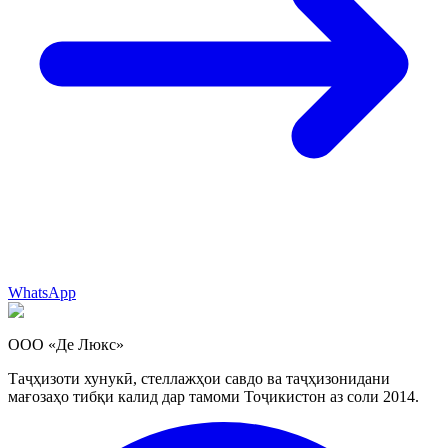
WhatsApp
ООО «Де Люкс»
Таҷҳизоти хунукӣ, стеллажҳои савдо ва таҷҳизонидани
мағозаҳо тибқи калид дар тамоми Тоҷикистон аз соли 2014.