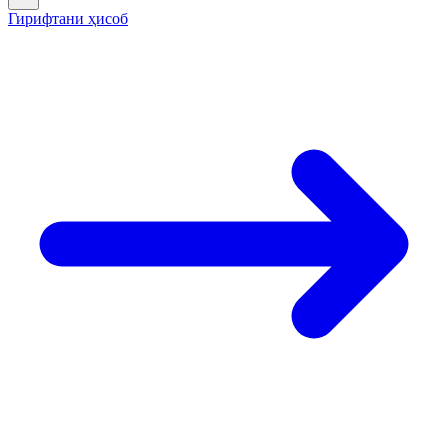
Гирифтани ҳисоб