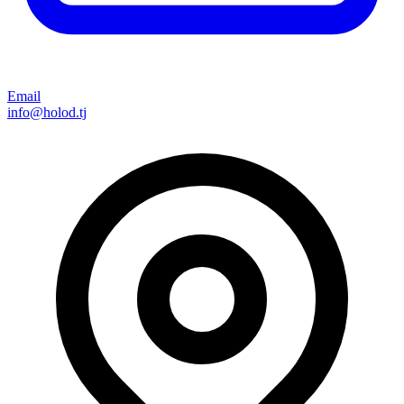
Email
info@holod.tj