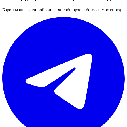
Барои машварати ройгон ва ҳисоби арзиш бо мо тамос гиред