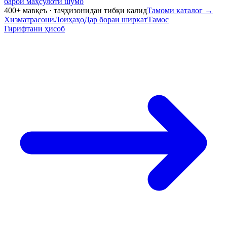
барои маҳсулоти шумо
400+ мавқеъ · таҷҳизонидан тибқи калид
Тамоми каталог
→
Хизматрасонӣ
Лоиҳаҳо
Дар бораи ширкат
Тамос
Гирифтани ҳисоб