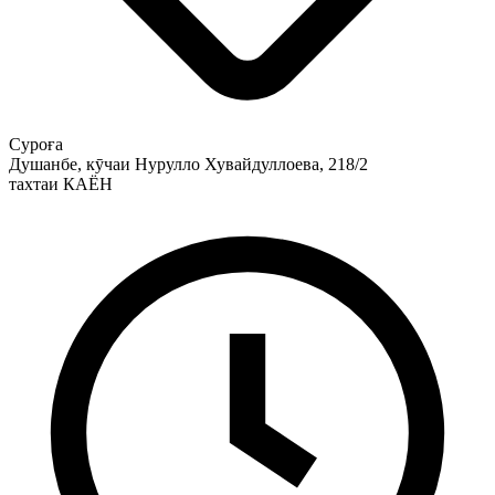
Суроға
Душанбе, кӯчаи Нурулло Хувайдуллоева, 218/2
тахтаи КАЁН