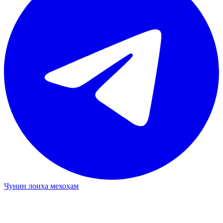
Чунин лоиҳа мехоҳам