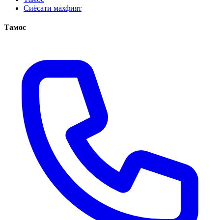
Сиёсати махфият
Тамос