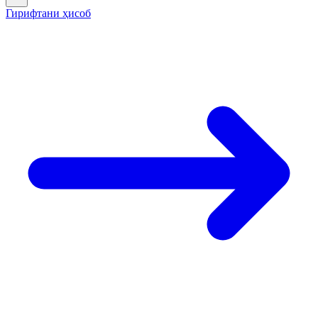
Гирифтани ҳисоб