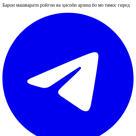
Барои машварати ройгон ва ҳисоби арзиш бо мо тамос гиред