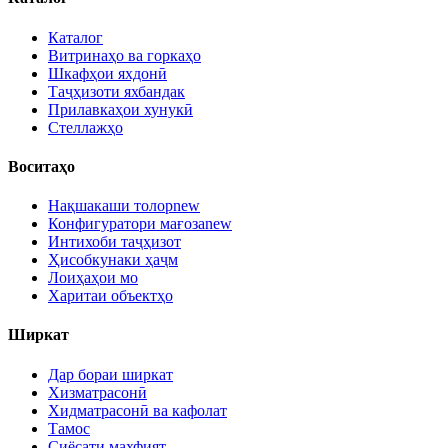
Каталог
Витринаҳо ва горкаҳо
Шкафҳои яхдонӣ
Таҷҳизоти яхбандак
Прилавкаҳои хунукӣ
Стеллажҳо
Воситаҳо
Нақшакаши толор
new
Конфигуратори мағоза
new
Интихоби таҷҳизот
Ҳисобкунаки ҳаҷм
Лоиҳаҳои мо
Харитаи объектҳо
Ширкат
Дар бораи ширкат
Хизматрасонӣ
Хидматрасонӣ ва кафолат
Тамос
Сиёсати махфият