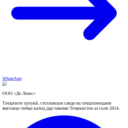
WhatsApp
ООО «Де Люкс»
Таҷҳизоти хунукӣ, стеллажҳои савдо ва таҷҳизонидани
мағозаҳо тибқи калид дар тамоми Тоҷикистон аз соли 2014.