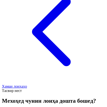
Ҳамаи лоиҳаҳо
Тасвир нест
Мехоҳед чунин лоиҳа дошта бошед?