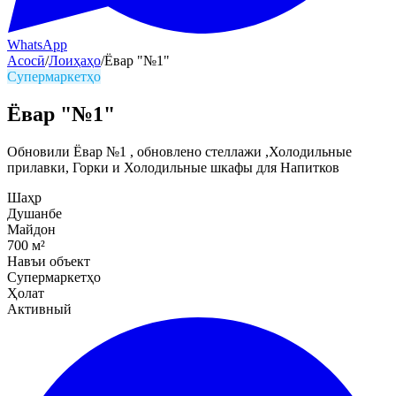
WhatsApp
Асосӣ
/
Лоиҳаҳо
/
Ёвар "№1"
Супермаркетҳо
Ёвар "№1"
Обновили Ёвар №1 , обновлено стеллажи ,Холодильные
прилавки, Горки и Холодильные шкафы для Напитков
Шаҳр
Душанбе
Майдон
700
м²
Навъи объект
Супермаркетҳо
Ҳолат
Активный