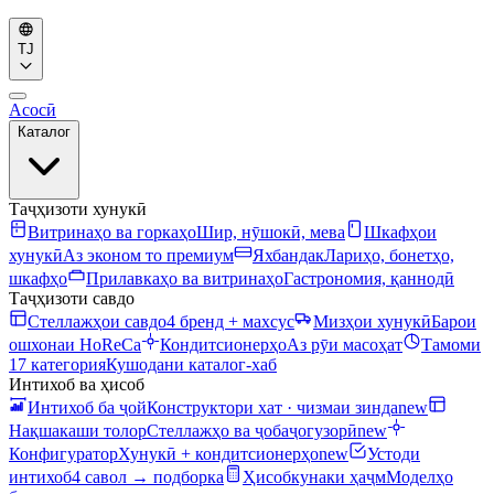
TJ
Асосӣ
Каталог
Таҷҳизоти хунукӣ
Витринаҳо ва горкаҳо
Шир, нӯшокӣ, мева
Шкафҳои
хунукӣ
Аз эконом то премиум
Яхбандак
Лариҳо, бонетҳо,
шкафҳо
Прилавкаҳо ва витринаҳо
Гастрономия, қаннодӣ
Таҷҳизоти савдо
Стеллажҳои савдо
4 бренд + махсус
Мизҳои хунукӣ
Барои
ошхонаи HoReCa
Кондитсионерҳо
Аз рӯи масоҳат
Тамоми
17 категория
Кушодани каталог-хаб
Интихоб ва ҳисоб
Интихоб ба ҷой
Конструктори хат · чизмаи зинда
new
Нақшакаши толор
Стеллажҳо ва ҷобаҷогузорӣ
new
Конфигуратор
Хунукӣ + кондитсионерҳо
new
Устоди
интихоб
4 савол → подборка
Ҳисобкунаки ҳаҷм
Моделҳо