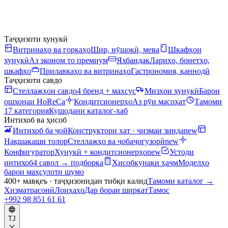
Таҷҳизоти хунукӣ
Витринаҳо ва горкаҳо
Шир, нӯшокӣ, мева
Шкафҳои
хунукӣ
Аз эконом то премиум
Яхбандак
Лариҳо, бонетҳо,
шкафҳо
Прилавкаҳо ва витринаҳо
Гастрономия, қаннодӣ
Таҷҳизоти савдо
Стеллажҳои савдо
4 бренд + махсус
Мизҳои хунукӣ
Барои
ошхонаи HoReCa
Кондитсионерҳо
Аз рӯи масоҳат
Тамоми
17 категория
Кушодани каталог-хаб
Интихоб ва ҳисоб
Интихоб ба ҷой
Конструктори хат · чизмаи зинда
new
Нақшакаши толор
Стеллажҳо ва ҷобаҷогузорӣ
new
Конфигуратор
Хунукӣ + кондитсионерҳо
new
Устоди
интихоб
4 савол → подборка
Ҳисобкунаки ҳаҷм
Моделҳо
барои маҳсулоти шумо
400+ мавқеъ · таҷҳизонидан тибқи калид
Тамоми каталог
→
Хизматрасонӣ
Лоиҳаҳо
Дар бораи ширкат
Тамос
+992 98 851 61 61
TJ