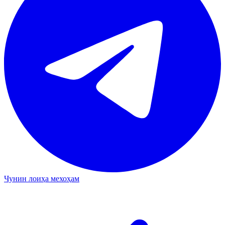
Чунин лоиҳа мехоҳам