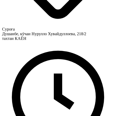
Суроға
Душанбе, кӯчаи Нурулло Хувайдуллоева, 218/2
тахтаи КАЁН