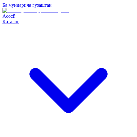
Ба мундариҷа гузаштан
Асосӣ
Каталог