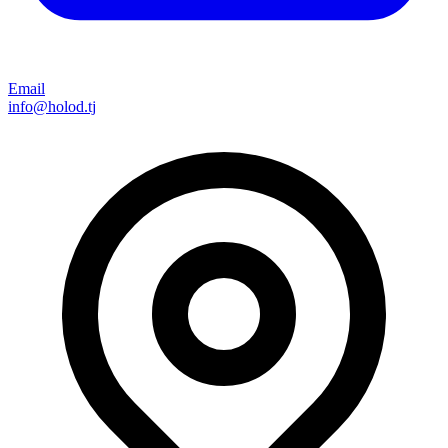
Email
info@holod.tj