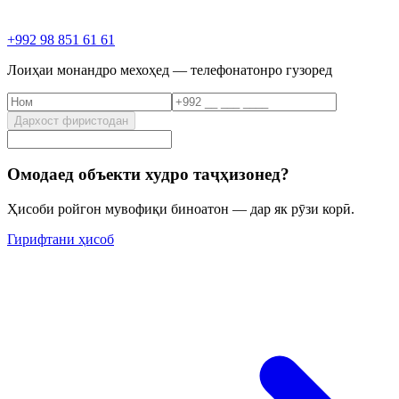
+992 98 851 61 61
Лоиҳаи монандро мехоҳед — телефонатонро гузоред
Дархост фиристодан
Омодаед объекти худро таҷҳизонед?
Ҳисоби ройгон мувофиқи биноатон — дар як рӯзи корӣ.
Гирифтани ҳисоб