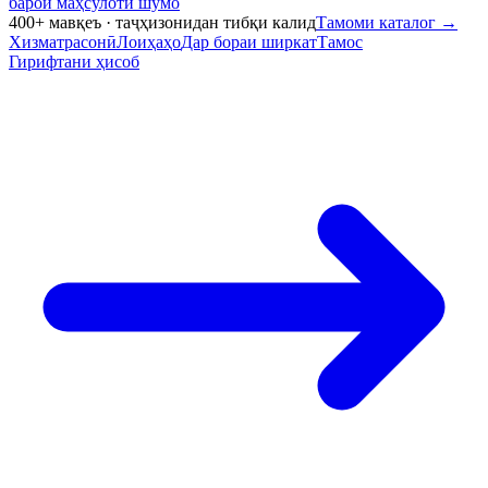
барои маҳсулоти шумо
400+ мавқеъ · таҷҳизонидан тибқи калид
Тамоми каталог
→
Хизматрасонӣ
Лоиҳаҳо
Дар бораи ширкат
Тамос
Гирифтани ҳисоб