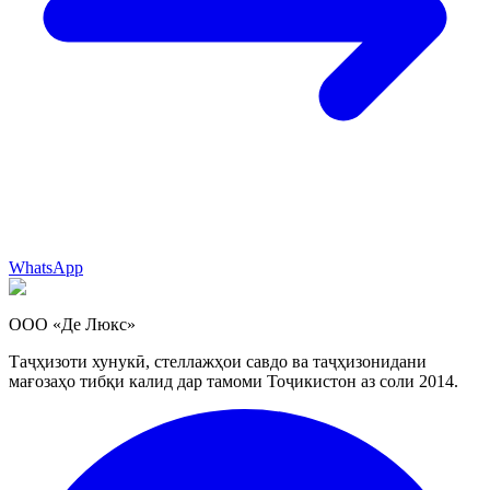
WhatsApp
ООО «Де Люкс»
Таҷҳизоти хунукӣ, стеллажҳои савдо ва таҷҳизонидани
мағозаҳо тибқи калид дар тамоми Тоҷикистон аз соли 2014.