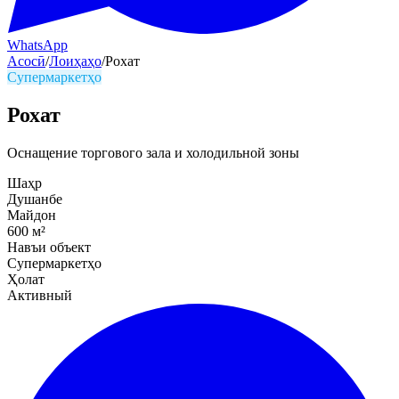
WhatsApp
Асосӣ
/
Лоиҳаҳо
/
Рохат
Супермаркетҳо
Рохат
Оснащение торгового зала и холодильной зоны
Шаҳр
Душанбе
Майдон
600
м²
Навъи объект
Супермаркетҳо
Ҳолат
Активный