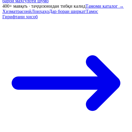
барои маҳсулоти шумо
400+ мавқеъ · таҷҳизонидан тибқи калид
Тамоми каталог
→
Хизматрасонӣ
Лоиҳаҳо
Дар бораи ширкат
Тамос
Гирифтани ҳисоб