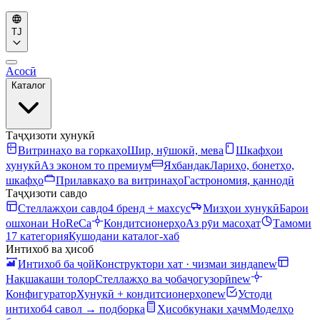
TJ
Асосӣ
Каталог
Таҷҳизоти хунукӣ
Витринаҳо ва горкаҳо
Шир, нӯшокӣ, мева
Шкафҳои
хунукӣ
Аз эконом то премиум
Яхбандак
Лариҳо, бонетҳо,
шкафҳо
Прилавкаҳо ва витринаҳо
Гастрономия, қаннодӣ
Таҷҳизоти савдо
Стеллажҳои савдо
4 бренд + махсус
Мизҳои хунукӣ
Барои
ошхонаи HoReCa
Кондитсионерҳо
Аз рӯи масоҳат
Тамоми
17 категория
Кушодани каталог-хаб
Интихоб ва ҳисоб
Интихоб ба ҷой
Конструктори хат · чизмаи зинда
new
Нақшакаши толор
Стеллажҳо ва ҷобаҷогузорӣ
new
Конфигуратор
Хунукӣ + кондитсионерҳо
new
Устоди
интихоб
4 савол → подборка
Ҳисобкунаки ҳаҷм
Моделҳо