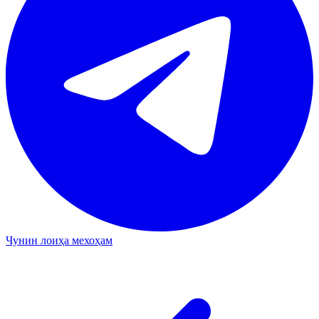
Чунин лоиҳа мехоҳам