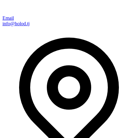
Email
info@holod.tj