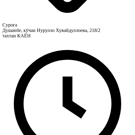
Суроға
Душанбе, кӯчаи Нурулло Хувайдуллоева, 218/2
тахтаи КАЁН