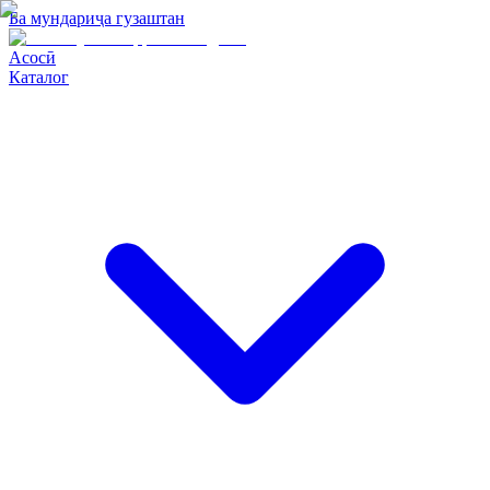
Ба мундариҷа гузаштан
Асосӣ
Каталог