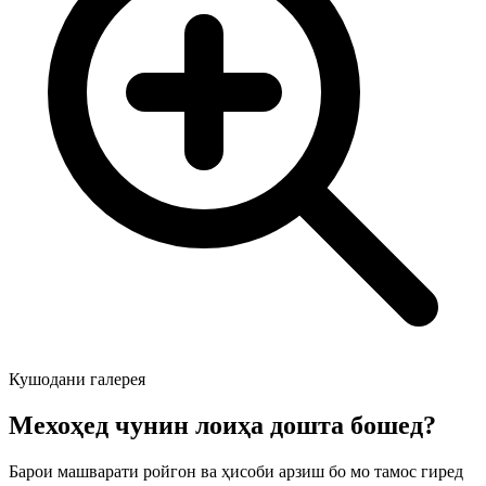
Кушодани галерея
Мехоҳед чунин лоиҳа дошта бошед?
Барои машварати ройгон ва ҳисоби арзиш бо мо тамос гиред