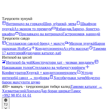
Таҷҳизоти хунукӣ
Витринаҳо ва горкаҳо
Шир, нӯшокӣ, мева
Шкафҳои
хунукӣ
Аз эконом то премиум
Яхбандак
Лариҳо, бонетҳо,
шкафҳо
Прилавкаҳо ва витринаҳо
Гастрономия, қаннодӣ
Таҷҳизоти савдо
Стеллажҳои савдо
4 бренд + махсус
Мизҳои хунукӣ
Барои
ошхонаи HoReCa
Кондитсионерҳо
Аз рӯи масоҳат
Тамоми
17 категория
Кушодани каталог-хаб
Интихоб ва ҳисоб
Интихоб ба ҷой
Конструктори хат · чизмаи зинда
new
Нақшакаши толор
Стеллажҳо ва ҷобаҷогузорӣ
new
Конфигуратор
Хунукӣ + кондитсионерҳо
new
Устоди
интихоб
4 савол → подборка
Ҳисобкунаки ҳаҷм
Моделҳо
барои маҳсулоти шумо
400+ мавқеъ · таҷҳизонидан тибқи калид
Тамоми каталог
→
Хизматрасонӣ
Лоиҳаҳо
Дар бораи ширкат
Тамос
+992 98 851 61 61
TJ