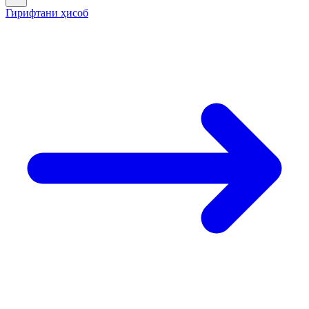
Гирифтани ҳисоб