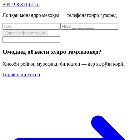
+992 98 851 61 61
Лоиҳаи монандро мехоҳед — телефонатонро гузоред
Дархост фиристодан
Омодаед объекти худро таҷҳизонед?
Ҳисоби ройгон мувофиқи биноатон — дар як рӯзи корӣ.
Гирифтани ҳисоб