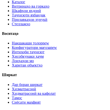
Каталог
Витринаҳо ва горкаҳо
Шкафҳои яхдонӣ
Таҷҳизоти яхбандак
Прилавкаҳои хунукӣ
Стеллажҳо
Воситаҳо
Нақшакаши толор
new
Конфигуратори мағоза
new
Интихоби таҷҳизот
Ҳисобкунаки ҳаҷм
Лоиҳаҳои мо
Харитаи объектҳо
Ширкат
Дар бораи ширкат
Хизматрасонӣ
Хидматрасонӣ ва кафолат
Тамос
Сиёсати махфият