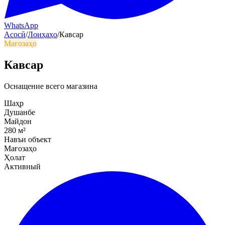
WhatsApp
Асосӣ
/
Лоиҳаҳо
/
Кавсар
Мағозаҳо
Кавсар
Оснащение всего магазина
Шаҳр
Душанбе
Майдон
280
м²
Навъи объект
Мағозаҳо
Ҳолат
Активный