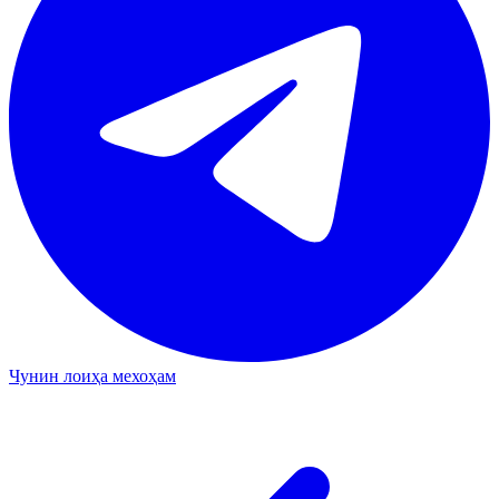
Чунин лоиҳа мехоҳам