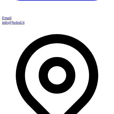
Email
info@holod.tj