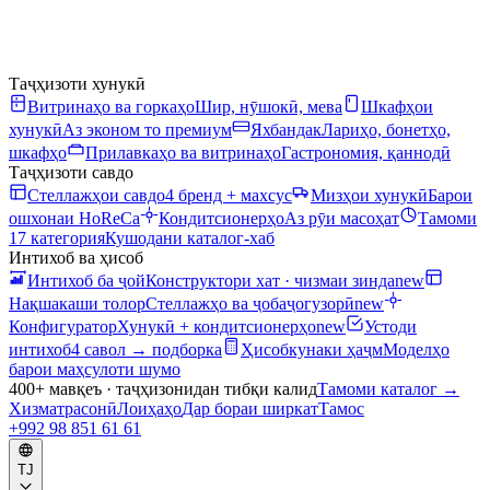
Таҷҳизоти хунукӣ
Витринаҳо ва горкаҳо
Шир, нӯшокӣ, мева
Шкафҳои
хунукӣ
Аз эконом то премиум
Яхбандак
Лариҳо, бонетҳо,
шкафҳо
Прилавкаҳо ва витринаҳо
Гастрономия, қаннодӣ
Таҷҳизоти савдо
Стеллажҳои савдо
4 бренд + махсус
Мизҳои хунукӣ
Барои
ошхонаи HoReCa
Кондитсионерҳо
Аз рӯи масоҳат
Тамоми
17 категория
Кушодани каталог-хаб
Интихоб ва ҳисоб
Интихоб ба ҷой
Конструктори хат · чизмаи зинда
new
Нақшакаши толор
Стеллажҳо ва ҷобаҷогузорӣ
new
Конфигуратор
Хунукӣ + кондитсионерҳо
new
Устоди
интихоб
4 савол → подборка
Ҳисобкунаки ҳаҷм
Моделҳо
барои маҳсулоти шумо
400+ мавқеъ · таҷҳизонидан тибқи калид
Тамоми каталог
→
Хизматрасонӣ
Лоиҳаҳо
Дар бораи ширкат
Тамос
+992 98 851 61 61
TJ