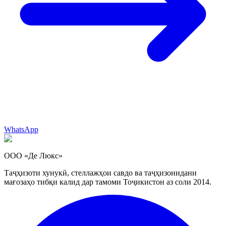
WhatsApp
ООО «Де Люкс»
Таҷҳизоти хунукӣ, стеллажҳои савдо ва таҷҳизонидани
мағозаҳо тибқи калид дар тамоми Тоҷикистон аз соли 2014.