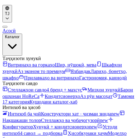
TJ
Асосӣ
Каталог
Таҷҳизоти хунукӣ
Витринаҳо ва горкаҳо
Шир, нӯшокӣ, мева
Шкафҳои
хунукӣ
Аз эконом то премиум
Яхбандак
Лариҳо, бонетҳо,
шкафҳо
Прилавкаҳо ва витринаҳо
Гастрономия, қаннодӣ
Таҷҳизоти савдо
Стеллажҳои савдо
4 бренд + махсус
Мизҳои хунукӣ
Барои
ошхонаи HoReCa
Кондитсионерҳо
Аз рӯи масоҳат
Тамоми
17 категория
Кушодани каталог-хаб
Интихоб ва ҳисоб
Интихоб ба ҷой
Конструктори хат · чизмаи зинда
new
Нақшакаши толор
Стеллажҳо ва ҷобаҷогузорӣ
new
Конфигуратор
Хунукӣ + кондитсионерҳо
new
Устоди
интихоб
4 савол → подборка
Ҳисобкунаки ҳаҷм
Моделҳо