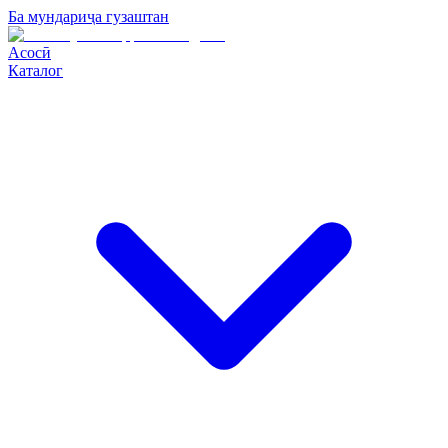
Ба мундариҷа гузаштан
Асосӣ
Каталог