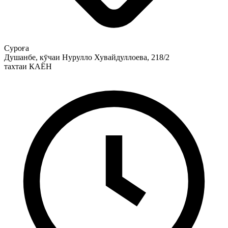
Суроға
Душанбе, кӯчаи Нурулло Хувайдуллоева, 218/2
тахтаи КАЁН