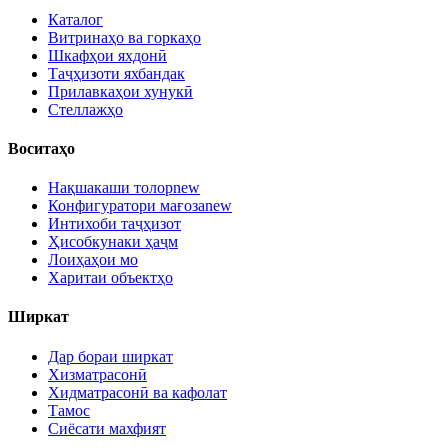
Каталог
Витринаҳо ва горкаҳо
Шкафҳои яхдонӣ
Таҷҳизоти яхбандак
Прилавкаҳои хунукӣ
Стеллажҳо
Воситаҳо
Нақшакаши толор
new
Конфигуратори мағоза
new
Интихоби таҷҳизот
Ҳисобкунаки ҳаҷм
Лоиҳаҳои мо
Харитаи объектҳо
Ширкат
Дар бораи ширкат
Хизматрасонӣ
Хидматрасонӣ ва кафолат
Тамос
Сиёсати махфият