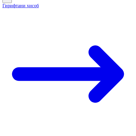
Гирифтани ҳисоб