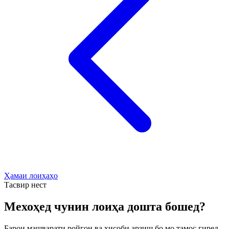
Ҳамаи лоиҳаҳо
Тасвир нест
Мехоҳед чунин лоиҳа дошта бошед?
Барои машварати ройгон ва ҳисоби арзиш бо мо тамос гиред