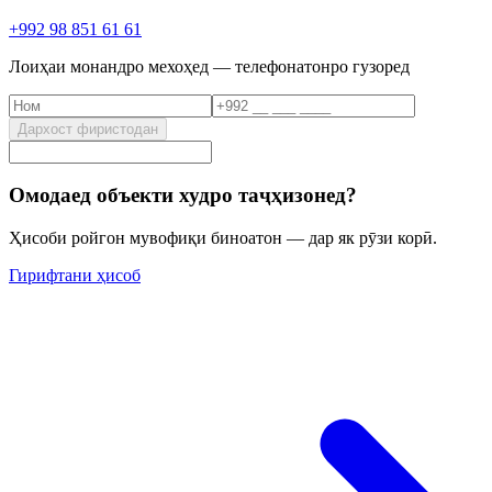
+992 98 851 61 61
Лоиҳаи монандро мехоҳед — телефонатонро гузоред
Дархост фиристодан
Омодаед объекти худро таҷҳизонед?
Ҳисоби ройгон мувофиқи биноатон — дар як рӯзи корӣ.
Гирифтани ҳисоб