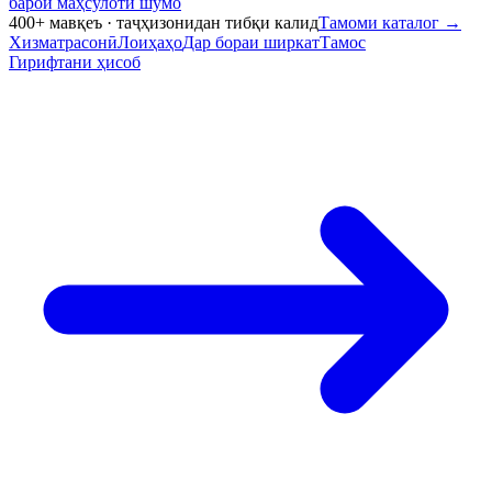
барои маҳсулоти шумо
400+ мавқеъ · таҷҳизонидан тибқи калид
Тамоми каталог
→
Хизматрасонӣ
Лоиҳаҳо
Дар бораи ширкат
Тамос
Гирифтани ҳисоб