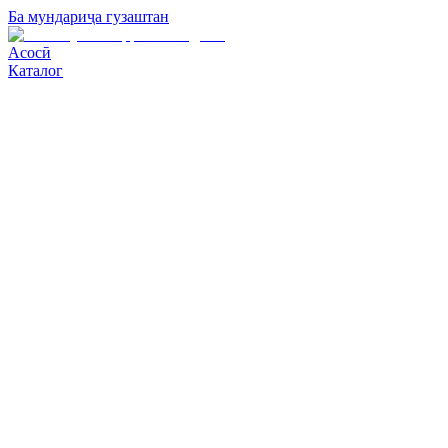
Ба мундариҷа гузаштан
Асосӣ
Каталог