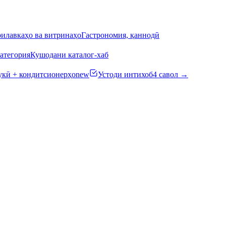
илавкаҳо ва витринаҳо
Гастрономия, қаннодӣ
атегория
Кушодани каталог-хаб
кӣ + кондитсионерҳо
new
Устоди интихоб
4 савол →