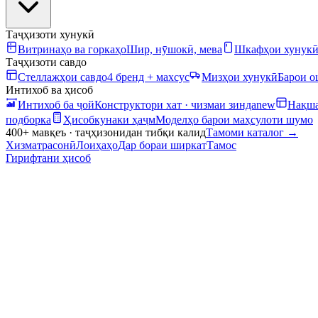
Таҷҳизоти хунукӣ
Витринаҳо ва горкаҳо
Шир, нӯшокӣ, мева
Шкафҳои хунук
Таҷҳизоти савдо
Стеллажҳои савдо
4 бренд + махсус
Мизҳои хунукӣ
Барои 
Интихоб ва ҳисоб
Интихоб ба ҷой
Конструктори хат · чизмаи зинда
new
Нақша
подборка
Ҳисобкунаки ҳаҷм
Моделҳо барои маҳсулоти шумо
400+ мавқеъ · таҷҳизонидан тибқи калид
Тамоми каталог
→
Хизматрасонӣ
Лоиҳаҳо
Дар бораи ширкат
Тамос
Гирифтани ҳисоб