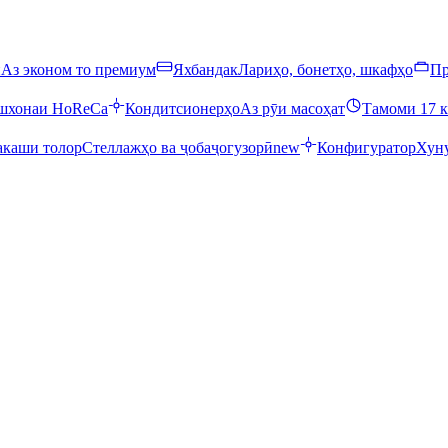
ӣ
Аз эконом то премиум
Яхбандак
Лариҳо, бонетҳо, шкафҳо
Пр
ошхонаи HoReCa
Кондитсионерҳо
Аз рӯи масоҳат
Тамоми 17 к
каши толор
Стеллажҳо ва ҷобаҷогузорӣ
new
Конфигуратор
Хуну