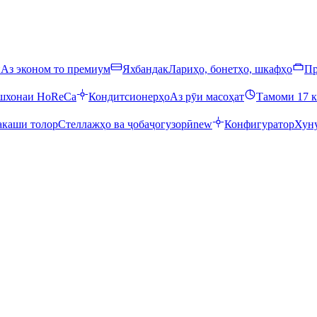
ӣ
Аз эконом то премиум
Яхбандак
Лариҳо, бонетҳо, шкафҳо
Пр
ошхонаи HoReCa
Кондитсионерҳо
Аз рӯи масоҳат
Тамоми 17 к
каши толор
Стеллажҳо ва ҷобаҷогузорӣ
new
Конфигуратор
Хуну