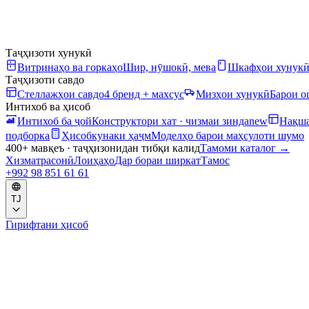
Таҷҳизоти хунукӣ
Витринаҳо ва горкаҳо
Шир, нӯшокӣ, мева
Шкафҳои хунук
Таҷҳизоти савдо
Стеллажҳои савдо
4 бренд + махсус
Мизҳои хунукӣ
Барои 
Интихоб ва ҳисоб
Интихоб ба ҷой
Конструктори хат · чизмаи зинда
new
Нақша
подборка
Ҳисобкунаки ҳаҷм
Моделҳо барои маҳсулоти шумо
400+ мавқеъ · таҷҳизонидан тибқи калид
Тамоми каталог
→
Хизматрасонӣ
Лоиҳаҳо
Дар бораи ширкат
Тамос
+992 98 851 61 61
TJ
Гирифтани ҳисоб