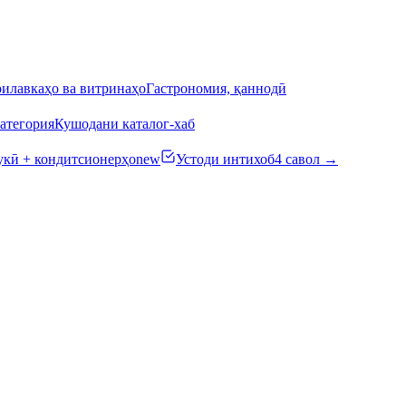
илавкаҳо ва витринаҳо
Гастрономия, қаннодӣ
атегория
Кушодани каталог-хаб
кӣ + кондитсионерҳо
new
Устоди интихоб
4 савол →