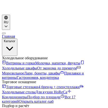
RU
Главная
Каталог
Холодильное оборудование
Витрины и горки
Молочка, напитки, фрукты
Холодильные шкафы
От эконома до премиум
Морозильное
Лари, бонеты, шкафы
Прилавки и
витрины
Гастрономия, кондитерка
Торговое оснащение
Торговые стеллажи
4 бренда + спецстеллажи
Холодильные столы
Для кухни HoReCa
Кондиционеры
Подбор по площади
Все 17
категорий
Открыть каталог-хаб
Подбор и расчёт