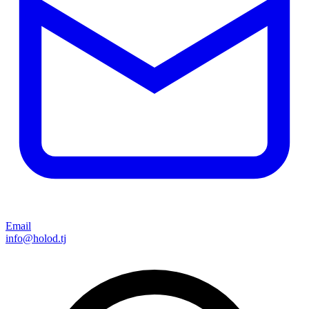
Email
info@holod.tj