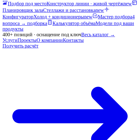
Подбор под место
Конструктор линии · живой чертёж
new
Планировщик зала
Стеллажи и расстановка
new
Конфигуратор
Холод + кондиционеры
new
Мастер подбора
4
вопроса → подборка
Калькулятор объёма
Модели под ваши
продукты
400+ позиций · оснащение под ключ
Весь каталог
→
Услуги
Проекты
О компании
Контакты
Получить расчёт