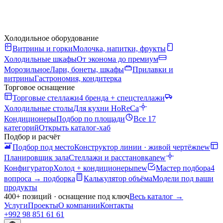
Холодильное оборудование
Витрины и горки
Молочка, напитки, фрукты
Холодильные шкафы
От эконома до премиум
Морозильное
Лари, бонеты, шкафы
Прилавки и
витрины
Гастрономия, кондитерка
Торговое оснащение
Торговые стеллажи
4 бренда + спецстеллажи
Холодильные столы
Для кухни HoReCa
Кондиционеры
Подбор по площади
Все 17
категорий
Открыть каталог-хаб
Подбор и расчёт
Подбор под место
Конструктор линии · живой чертёж
new
Планировщик зала
Стеллажи и расстановка
new
Конфигуратор
Холод + кондиционеры
new
Мастер подбора
4
вопроса → подборка
Калькулятор объёма
Модели под ваши
продукты
400+ позиций · оснащение под ключ
Весь каталог
→
Услуги
Проекты
О компании
Контакты
+992 98 851 61 61