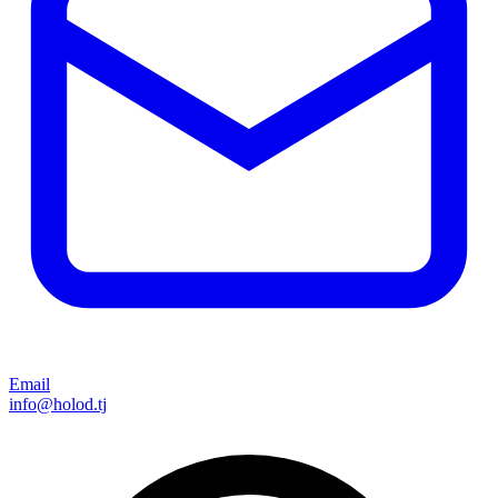
Email
info@holod.tj