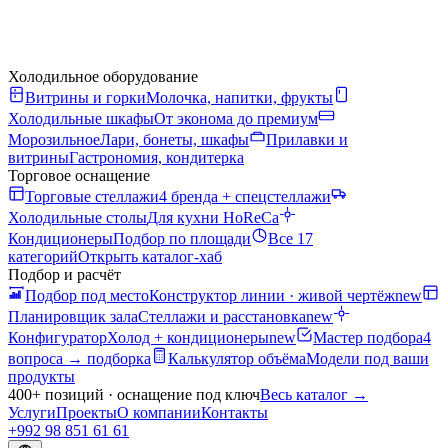
Холодильное оборудование
Витрины и горки
Молочка, напитки, фрукты
Холодильные шкафы
От эконома до премиум
Морозильное
Лари, бонеты, шкафы
Прилавки и
витрины
Гастрономия, кондитерка
Торговое оснащение
Торговые стеллажи
4 бренда + спецстеллажи
Холодильные столы
Для кухни HoReCa
Кондиционеры
Подбор по площади
Все 17
категорий
Открыть каталог-хаб
Подбор и расчёт
Подбор под место
Конструктор линии · живой чертёж
new
Планировщик зала
Стеллажи и расстановка
new
Конфигуратор
Холод + кондиционеры
new
Мастер подбора
4
вопроса → подборка
Калькулятор объёма
Модели под ваши
продукты
400+ позиций · оснащение под ключ
Весь каталог
→
Услуги
Проекты
О компании
Контакты
+992 98 851 61 61