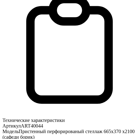
Технические характеристики
Артикул
ART40044
Модель
Пристенный перфорированый стеллаж 665х370 х2100
(сафеди борик)