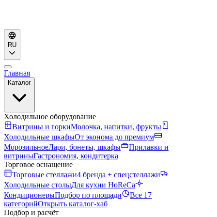
RU
Главная
Каталог
Холодильное оборудование
Витрины и горки
Молочка, напитки, фрукты
Холодильные шкафы
От эконома до премиум
Морозильное
Лари, бонеты, шкафы
Прилавки и
витрины
Гастрономия, кондитерка
Торговое оснащение
Торговые стеллажи
4 бренда + спецстеллажи
Холодильные столы
Для кухни HoReCa
Кондиционеры
Подбор по площади
Все 17
категорий
Открыть каталог-хаб
Подбор и расчёт