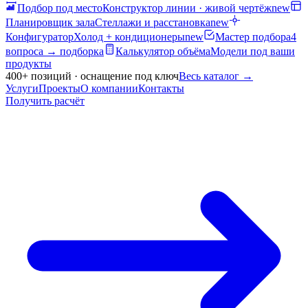
Подбор под место
Конструктор линии · живой чертёж
new
Планировщик зала
Стеллажи и расстановка
new
Конфигуратор
Холод + кондиционеры
new
Мастер подбора
4
вопроса → подборка
Калькулятор объёма
Модели под ваши
продукты
400+ позиций · оснащение под ключ
Весь каталог
→
Услуги
Проекты
О компании
Контакты
Получить расчёт