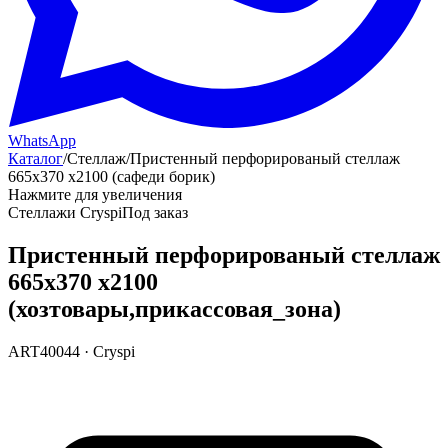
WhatsApp
Каталог
/
Стеллаж
/
Пристенный перфорированый стеллаж
665х370 х2100 (сафеди борик)
Нажмите для увеличения
Стеллажи Cryspi
Под заказ
Пристенный перфорированый стеллаж
665х370 х2100
(хозтовары,прикассовая_зона)
ART40044
·
Cryspi