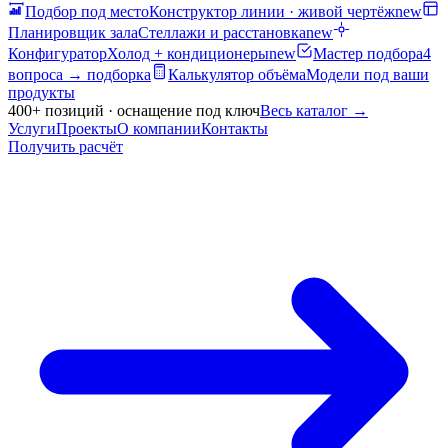
Подбор под место
Конструктор линии · живой чертёж
new
Планировщик зала
Стеллажи и расстановка
new
Конфигуратор
Холод + кондиционеры
new
Мастер подбора
4
вопроса → подборка
Калькулятор объёма
Модели под ваши
продукты
400+ позиций · оснащение под ключ
Весь каталог
→
Услуги
Проекты
О компании
Контакты
Получить расчёт