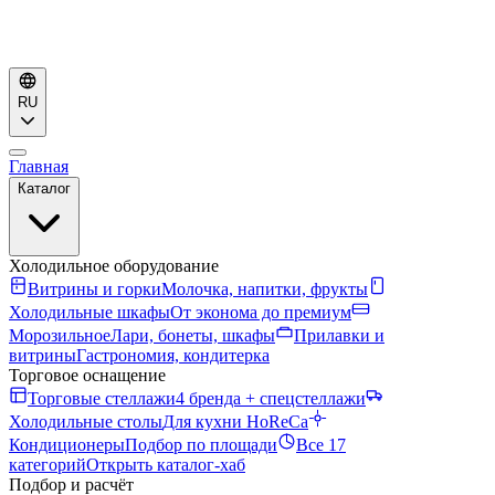
RU
Главная
Каталог
Холодильное оборудование
Витрины и горки
Молочка, напитки, фрукты
Холодильные шкафы
От эконома до премиум
Морозильное
Лари, бонеты, шкафы
Прилавки и
витрины
Гастрономия, кондитерка
Торговое оснащение
Торговые стеллажи
4 бренда + спецстеллажи
Холодильные столы
Для кухни HoReCa
Кондиционеры
Подбор по площади
Все 17
категорий
Открыть каталог-хаб
Подбор и расчёт