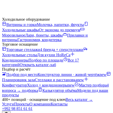
Холодильное оборудование
Витрины и горки
Молочка, напитки, фрукты
Холодильные шкафы
От эконома до премиум
Морозильное
Лари, бонеты, шкафы
Прилавки и
витрины
Гастрономия, кондитерка
Торговое оснащение
Торговые стеллажи
4 бренда + спецстеллажи
Холодильные столы
Для кухни HoReCa
Кондиционеры
Подбор по площади
Все 17
категорий
Открыть каталог-хаб
Подбор и расчёт
Подбор под место
Конструктор линии · живой чертёж
new
Планировщик зала
Стеллажи и расстановка
new
Конфигуратор
Холод + кондиционеры
new
Мастер подбора
4
вопроса → подборка
Калькулятор объёма
Модели под ваши
продукты
400+ позиций · оснащение под ключ
Весь каталог
→
Услуги
Проекты
О компании
Контакты
+992 98 851 61 61