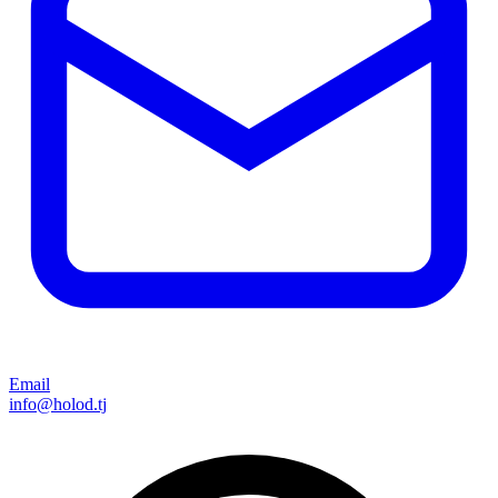
Email
info@holod.tj