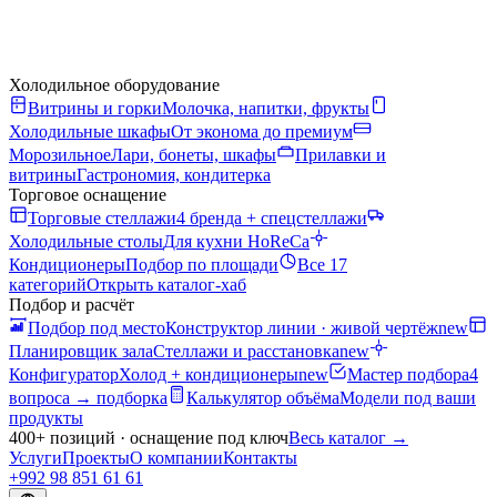
Холодильное оборудование
Витрины и горки
Молочка, напитки, фрукты
Холодильные шкафы
От эконома до премиум
Морозильное
Лари, бонеты, шкафы
Прилавки и
витрины
Гастрономия, кондитерка
Торговое оснащение
Торговые стеллажи
4 бренда + спецстеллажи
Холодильные столы
Для кухни HoReCa
Кондиционеры
Подбор по площади
Все 17
категорий
Открыть каталог-хаб
Подбор и расчёт
Подбор под место
Конструктор линии · живой чертёж
new
Планировщик зала
Стеллажи и расстановка
new
Конфигуратор
Холод + кондиционеры
new
Мастер подбора
4
вопроса → подборка
Калькулятор объёма
Модели под ваши
продукты
400+ позиций · оснащение под ключ
Весь каталог
→
Услуги
Проекты
О компании
Контакты
+992 98 851 61 61