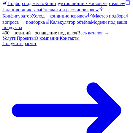
Подбор под место
Конструктор линии · живой чертёж
new
Планировщик зала
Стеллажи и расстановка
new
Конфигуратор
Холод + кондиционеры
new
Мастер подбора
4
вопроса → подборка
Калькулятор объёма
Модели под ваши
продукты
400+ позиций · оснащение под ключ
Весь каталог
→
Услуги
Проекты
О компании
Контакты
Получить расчёт