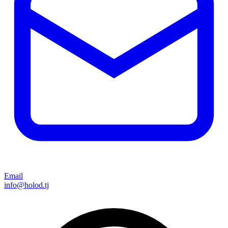
Email
info@holod.tj