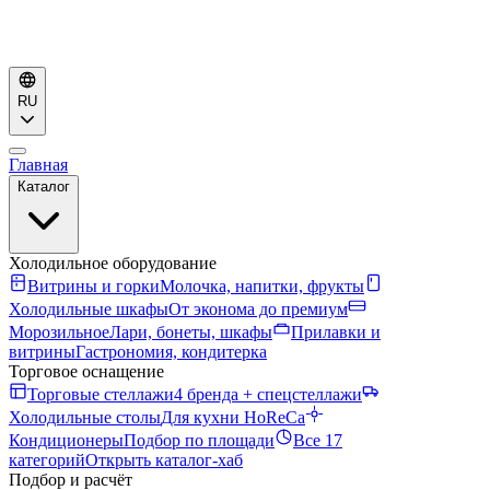
RU
Главная
Каталог
Холодильное оборудование
Витрины и горки
Молочка, напитки, фрукты
Холодильные шкафы
От эконома до премиум
Морозильное
Лари, бонеты, шкафы
Прилавки и
витрины
Гастрономия, кондитерка
Торговое оснащение
Торговые стеллажи
4 бренда + спецстеллажи
Холодильные столы
Для кухни HoReCa
Кондиционеры
Подбор по площади
Все 17
категорий
Открыть каталог-хаб
Подбор и расчёт