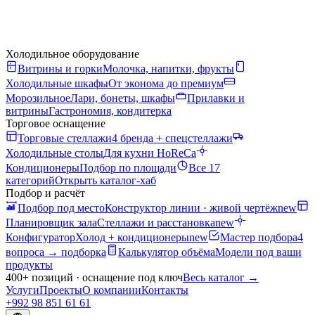
Холодильное оборудование
Витрины и горки
Молочка, напитки, фрукты
Холодильные шкафы
От эконома до премиум
Морозильное
Лари, бонеты, шкафы
Прилавки и
витрины
Гастрономия, кондитерка
Торговое оснащение
Торговые стеллажи
4 бренда + спецстеллажи
Холодильные столы
Для кухни HoReCa
Кондиционеры
Подбор по площади
Все 17
категорий
Открыть каталог-хаб
Подбор и расчёт
Подбор под место
Конструктор линии · живой чертёж
new
Планировщик зала
Стеллажи и расстановка
new
Конфигуратор
Холод + кондиционеры
new
Мастер подбора
4
вопроса → подборка
Калькулятор объёма
Модели под ваши
продукты
400+ позиций · оснащение под ключ
Весь каталог
→
Услуги
Проекты
О компании
Контакты
+992 98 851 61 61