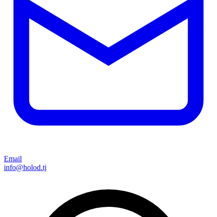
Email
info@holod.tj