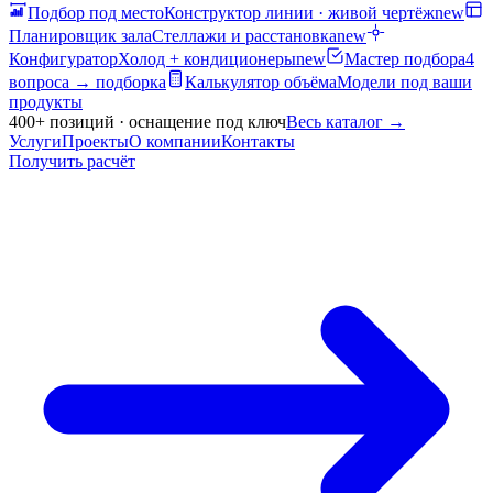
Подбор под место
Конструктор линии · живой чертёж
new
Планировщик зала
Стеллажи и расстановка
new
Конфигуратор
Холод + кондиционеры
new
Мастер подбора
4
вопроса → подборка
Калькулятор объёма
Модели под ваши
продукты
400+ позиций · оснащение под ключ
Весь каталог
→
Услуги
Проекты
О компании
Контакты
Получить расчёт