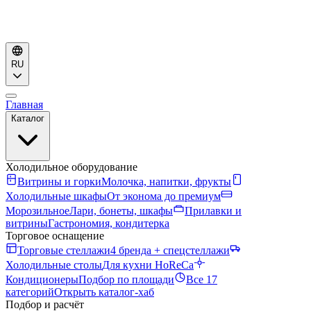
RU
Главная
Каталог
Холодильное оборудование
Витрины и горки
Молочка, напитки, фрукты
Холодильные шкафы
От эконома до премиум
Морозильное
Лари, бонеты, шкафы
Прилавки и
витрины
Гастрономия, кондитерка
Торговое оснащение
Торговые стеллажи
4 бренда + спецстеллажи
Холодильные столы
Для кухни HoReCa
Кондиционеры
Подбор по площади
Все 17
категорий
Открыть каталог-хаб
Подбор и расчёт