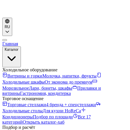
RU
Главная
Каталог
Холодильное оборудование
Витрины и горки
Молочка, напитки, фрукты
Холодильные шкафы
От эконома до премиум
Морозильное
Лари, бонеты, шкафы
Прилавки и
витрины
Гастрономия, кондитерка
Торговое оснащение
Торговые стеллажи
4 бренда + спецстеллажи
Холодильные столы
Для кухни HoReCa
Кондиционеры
Подбор по площади
Все 17
категорий
Открыть каталог-хаб
Подбор и расчёт