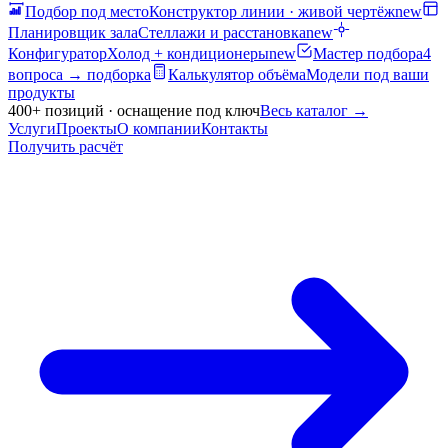
Подбор под место
Конструктор линии · живой чертёж
new
Планировщик зала
Стеллажи и расстановка
new
Конфигуратор
Холод + кондиционеры
new
Мастер подбора
4
вопроса → подборка
Калькулятор объёма
Модели под ваши
продукты
400+ позиций · оснащение под ключ
Весь каталог
→
Услуги
Проекты
О компании
Контакты
Получить расчёт