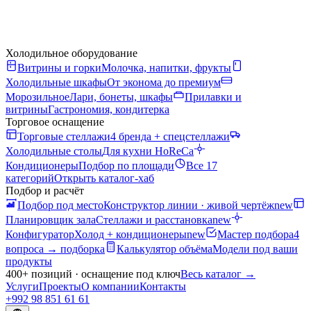
Холодильное оборудование
Витрины и горки
Молочка, напитки, фрукты
Холодильные шкафы
От эконома до премиум
Морозильное
Лари, бонеты, шкафы
Прилавки и
витрины
Гастрономия, кондитерка
Торговое оснащение
Торговые стеллажи
4 бренда + спецстеллажи
Холодильные столы
Для кухни HoReCa
Кондиционеры
Подбор по площади
Все 17
категорий
Открыть каталог-хаб
Подбор и расчёт
Подбор под место
Конструктор линии · живой чертёж
new
Планировщик зала
Стеллажи и расстановка
new
Конфигуратор
Холод + кондиционеры
new
Мастер подбора
4
вопроса → подборка
Калькулятор объёма
Модели под ваши
продукты
400+ позиций · оснащение под ключ
Весь каталог
→
Услуги
Проекты
О компании
Контакты
+992 98 851 61 61