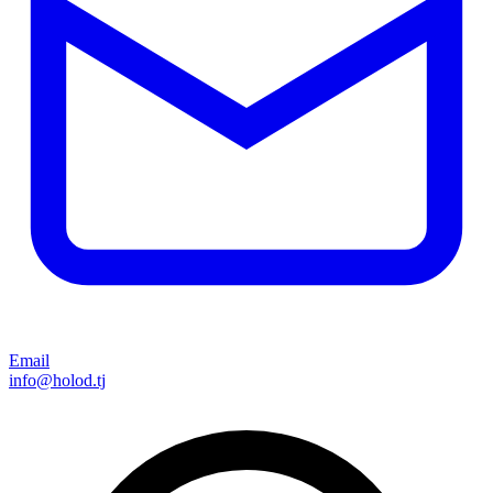
Email
info@holod.tj