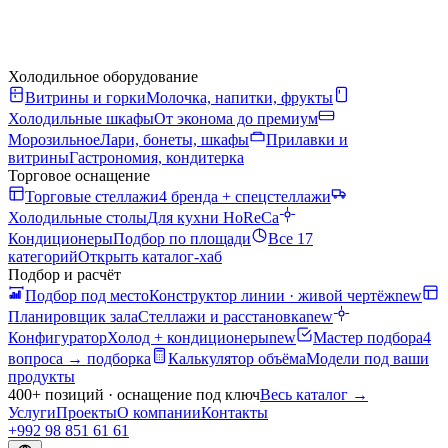
Холодильное оборудование
Витрины и горки
Молочка, напитки, фрукты
Холодильные шкафы
От эконома до премиум
Морозильное
Лари, бонеты, шкафы
Прилавки и
витрины
Гастрономия, кондитерка
Торговое оснащение
Торговые стеллажи
4 бренда + спецстеллажи
Холодильные столы
Для кухни HoReCa
Кондиционеры
Подбор по площади
Все 17
категорий
Открыть каталог-хаб
Подбор и расчёт
Подбор под место
Конструктор линии · живой чертёж
new
Планировщик зала
Стеллажи и расстановка
new
Конфигуратор
Холод + кондиционеры
new
Мастер подбора
4
вопроса → подборка
Калькулятор объёма
Модели под ваши
продукты
400+ позиций · оснащение под ключ
Весь каталог
→
Услуги
Проекты
О компании
Контакты
+992 98 851 61 61