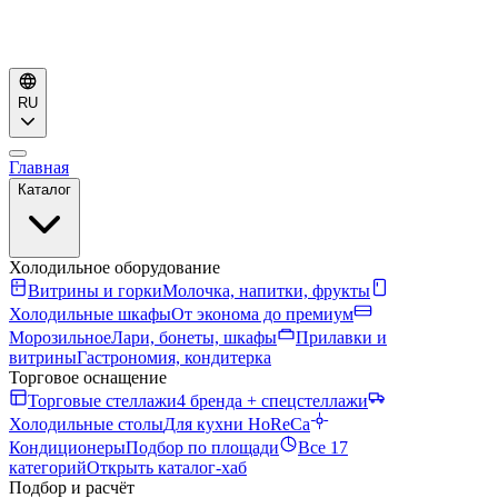
RU
Главная
Каталог
Холодильное оборудование
Витрины и горки
Молочка, напитки, фрукты
Холодильные шкафы
От эконома до премиум
Морозильное
Лари, бонеты, шкафы
Прилавки и
витрины
Гастрономия, кондитерка
Торговое оснащение
Торговые стеллажи
4 бренда + спецстеллажи
Холодильные столы
Для кухни HoReCa
Кондиционеры
Подбор по площади
Все 17
категорий
Открыть каталог-хаб
Подбор и расчёт