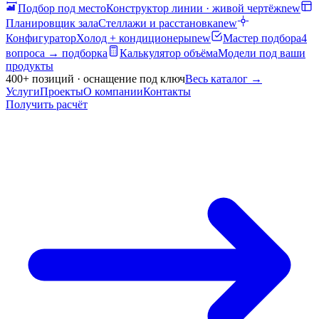
Подбор под место
Конструктор линии · живой чертёж
new
Планировщик зала
Стеллажи и расстановка
new
Конфигуратор
Холод + кондиционеры
new
Мастер подбора
4
вопроса → подборка
Калькулятор объёма
Модели под ваши
продукты
400+ позиций · оснащение под ключ
Весь каталог
→
Услуги
Проекты
О компании
Контакты
Получить расчёт