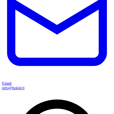
Email
info@holod.tj