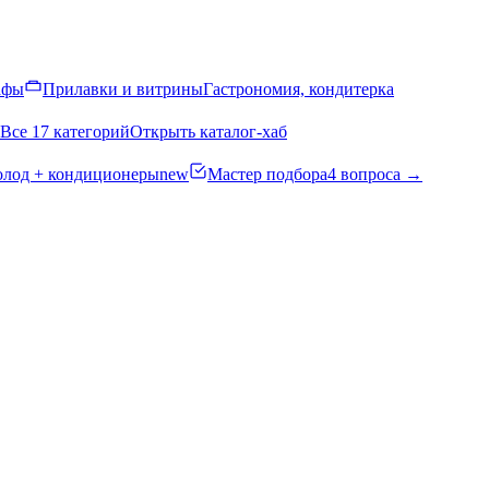
афы
Прилавки и витрины
Гастрономия, кондитерка
Все 17 категорий
Открыть каталог-хаб
олод + кондиционеры
new
Мастер подбора
4 вопроса →