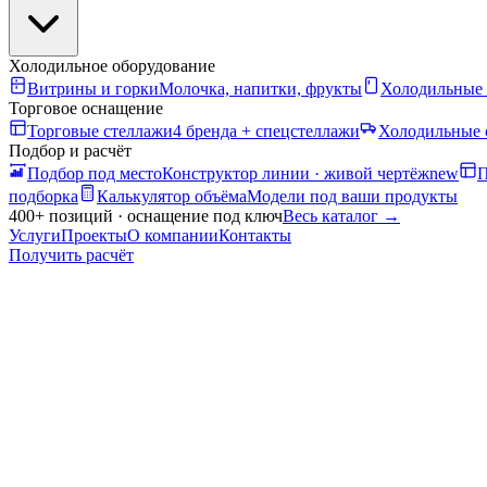
Холодильное оборудование
Витрины и горки
Молочка, напитки, фрукты
Холодильные
Торговое оснащение
Торговые стеллажи
4 бренда + спецстеллажи
Холодильные 
Подбор и расчёт
Подбор под место
Конструктор линии · живой чертёж
new
П
подборка
Калькулятор объёма
Модели под ваши продукты
400+ позиций · оснащение под ключ
Весь каталог
→
Услуги
Проекты
О компании
Контакты
Получить расчёт