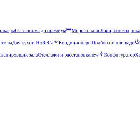
 шкафы
От эконома до премиум
Морозильное
Лари, бонеты, шк
столы
Для кухни HoReCa
Кондиционеры
Подбор по площади
ланировщик зала
Стеллажи и расстановка
new
Конфигуратор
Х