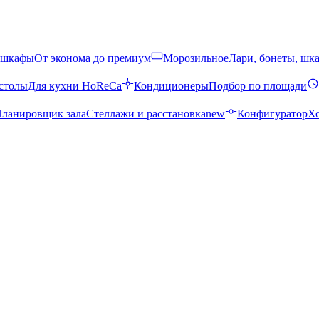
 шкафы
От эконома до премиум
Морозильное
Лари, бонеты, шк
столы
Для кухни HoReCa
Кондиционеры
Подбор по площади
ланировщик зала
Стеллажи и расстановка
new
Конфигуратор
Х