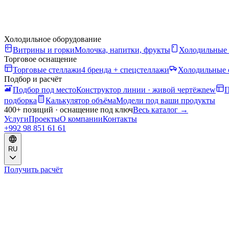
Холодильное оборудование
Витрины и горки
Молочка, напитки, фрукты
Холодильные
Торговое оснащение
Торговые стеллажи
4 бренда + спецстеллажи
Холодильные 
Подбор и расчёт
Подбор под место
Конструктор линии · живой чертёж
new
П
подборка
Калькулятор объёма
Модели под ваши продукты
400+ позиций · оснащение под ключ
Весь каталог
→
Услуги
Проекты
О компании
Контакты
+992 98 851 61 61
RU
Получить расчёт