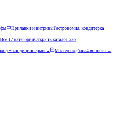
афы
Прилавки и витрины
Гастрономия, кондитерка
Все 17 категорий
Открыть каталог-хаб
олод + кондиционеры
new
Мастер подбора
4 вопроса →