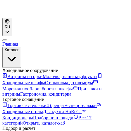
RU
Главная
Каталог
Холодильное оборудование
Витрины и горки
Молочка, напитки, фрукты
Холодильные шкафы
От эконома до премиум
Морозильное
Лари, бонеты, шкафы
Прилавки и
витрины
Гастрономия, кондитерка
Торговое оснащение
Торговые стеллажи
4 бренда + спецстеллажи
Холодильные столы
Для кухни HoReCa
Кондиционеры
Подбор по площади
Все 17
категорий
Открыть каталог-хаб
Подбор и расчёт