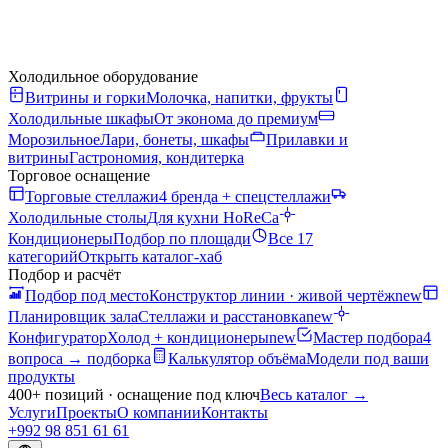
Холодильное оборудование
Витрины и горки
Молочка, напитки, фрукты
Холодильные шкафы
От эконома до премиум
Морозильное
Лари, бонеты, шкафы
Прилавки и
витрины
Гастрономия, кондитерка
Торговое оснащение
Торговые стеллажи
4 бренда + спецстеллажи
Холодильные столы
Для кухни HoReCa
Кондиционеры
Подбор по площади
Все 17
категорий
Открыть каталог-хаб
Подбор и расчёт
Подбор под место
Конструктор линии · живой чертёж
new
Планировщик зала
Стеллажи и расстановка
new
Конфигуратор
Холод + кондиционеры
new
Мастер подбора
4
вопроса → подборка
Калькулятор объёма
Модели под ваши
продукты
400+ позиций · оснащение под ключ
Весь каталог
→
Услуги
Проекты
О компании
Контакты
+992 98 851 61 61