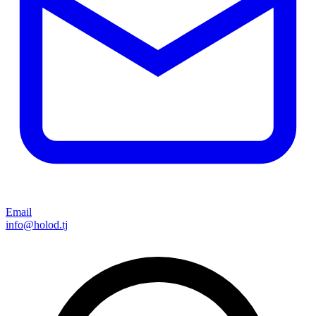
Email
info@holod.tj