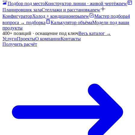
Подбор под место
Конструктор линии · живой чертёж
new
Планировщик зала
Стеллажи и расстановка
new
Конфигуратор
Холод + кондиционеры
new
Мастер подбора
4
вопроса → подборка
Калькулятор объёма
Модели под ваши
продукты
400+ позиций · оснащение под ключ
Весь каталог
→
Услуги
Проекты
О компании
Контакты
Получить расчёт