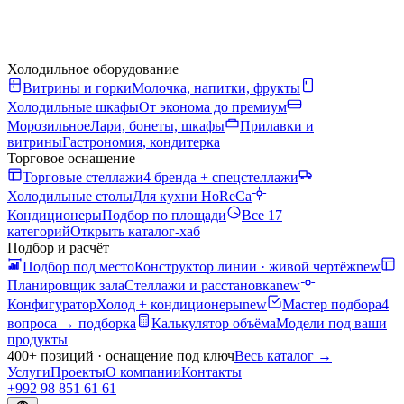
Холодильное оборудование
Витрины и горки
Молочка, напитки, фрукты
Холодильные шкафы
От эконома до премиум
Морозильное
Лари, бонеты, шкафы
Прилавки и
витрины
Гастрономия, кондитерка
Торговое оснащение
Торговые стеллажи
4 бренда + спецстеллажи
Холодильные столы
Для кухни HoReCa
Кондиционеры
Подбор по площади
Все 17
категорий
Открыть каталог-хаб
Подбор и расчёт
Подбор под место
Конструктор линии · живой чертёж
new
Планировщик зала
Стеллажи и расстановка
new
Конфигуратор
Холод + кондиционеры
new
Мастер подбора
4
вопроса → подборка
Калькулятор объёма
Модели под ваши
продукты
400+ позиций · оснащение под ключ
Весь каталог
→
Услуги
Проекты
О компании
Контакты
+992 98 851 61 61