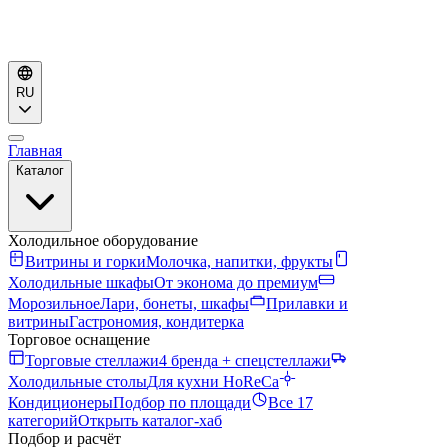
RU
Главная
Каталог
Холодильное оборудование
Витрины и горки
Молочка, напитки, фрукты
Холодильные шкафы
От эконома до премиум
Морозильное
Лари, бонеты, шкафы
Прилавки и
витрины
Гастрономия, кондитерка
Торговое оснащение
Торговые стеллажи
4 бренда + спецстеллажи
Холодильные столы
Для кухни HoReCa
Кондиционеры
Подбор по площади
Все 17
категорий
Открыть каталог-хаб
Подбор и расчёт