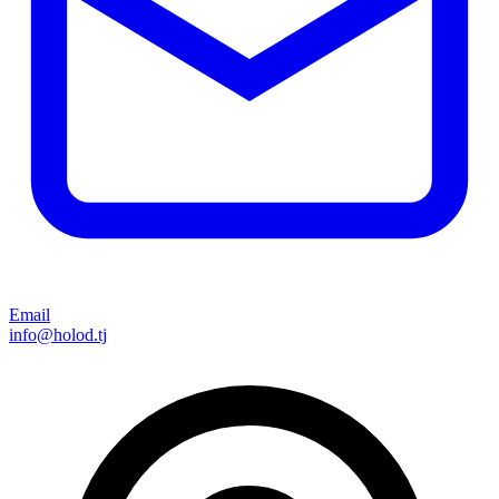
Email
info@holod.tj