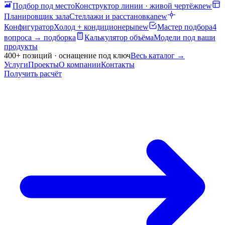
Подбор под место
Конструктор линии · живой чертёж
new
Планировщик зала
Стеллажи и расстановка
new
Конфигуратор
Холод + кондиционеры
new
Мастер подбора
4
вопроса → подборка
Калькулятор объёма
Модели под ваши
продукты
400+ позиций · оснащение под ключ
Весь каталог
→
Услуги
Проекты
О компании
Контакты
Получить расчёт