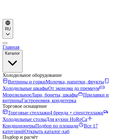
RU
Главная
Каталог
Холодильное оборудование
Витрины и горки
Молочка, напитки, фрукты
Холодильные шкафы
От эконома до премиум
Морозильное
Лари, бонеты, шкафы
Прилавки и
витрины
Гастрономия, кондитерка
Торговое оснащение
Торговые стеллажи
4 бренда + спецстеллажи
Холодильные столы
Для кухни HoReCa
Кондиционеры
Подбор по площади
Все 17
категорий
Открыть каталог-хаб
Подбор и расчёт