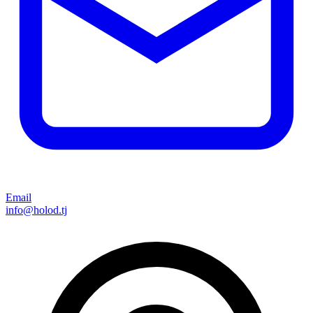
Email
info@holod.tj