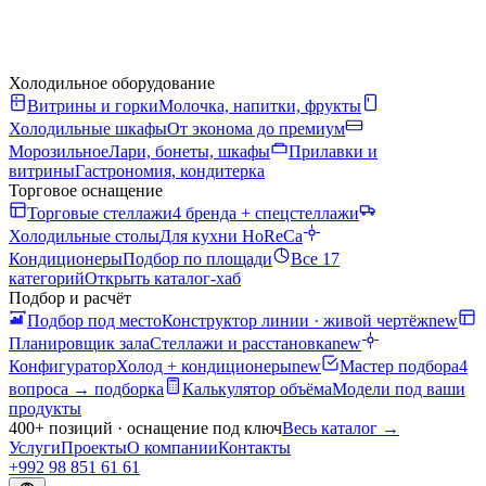
Холодильное оборудование
Витрины и горки
Молочка, напитки, фрукты
Холодильные шкафы
От эконома до премиум
Морозильное
Лари, бонеты, шкафы
Прилавки и
витрины
Гастрономия, кондитерка
Торговое оснащение
Торговые стеллажи
4 бренда + спецстеллажи
Холодильные столы
Для кухни HoReCa
Кондиционеры
Подбор по площади
Все 17
категорий
Открыть каталог-хаб
Подбор и расчёт
Подбор под место
Конструктор линии · живой чертёж
new
Планировщик зала
Стеллажи и расстановка
new
Конфигуратор
Холод + кондиционеры
new
Мастер подбора
4
вопроса → подборка
Калькулятор объёма
Модели под ваши
продукты
400+ позиций · оснащение под ключ
Весь каталог
→
Услуги
Проекты
О компании
Контакты
+992 98 851 61 61