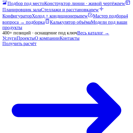
Подбор под место
Конструктор линии · живой чертёж
new
Планировщик зала
Стеллажи и расстановка
new
Конфигуратор
Холод + кондиционеры
new
Мастер подбора
4
вопроса → подборка
Калькулятор объёма
Модели под ваши
продукты
400+ позиций · оснащение под ключ
Весь каталог
→
Услуги
Проекты
О компании
Контакты
Получить расчёт