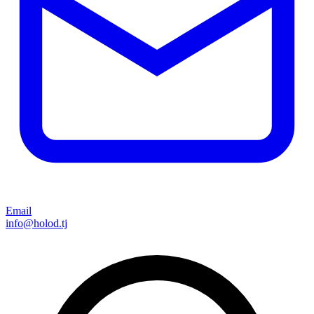
Email
info@holod.tj