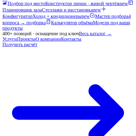
Подбор под место
Конструктор линии · живой чертёж
new
Планировщик зала
Стеллажи и расстановка
new
Конфигуратор
Холод + кондиционеры
new
Мастер подбора
4
вопроса → подборка
Калькулятор объёма
Модели под ваши
продукты
400+ позиций · оснащение под ключ
Весь каталог
→
Услуги
Проекты
О компании
Контакты
Получить расчёт