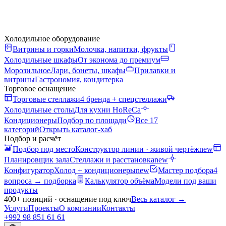
Холодильное оборудование
Витрины и горки
Молочка, напитки, фрукты
Холодильные шкафы
От эконома до премиум
Морозильное
Лари, бонеты, шкафы
Прилавки и
витрины
Гастрономия, кондитерка
Торговое оснащение
Торговые стеллажи
4 бренда + спецстеллажи
Холодильные столы
Для кухни HoReCa
Кондиционеры
Подбор по площади
Все 17
категорий
Открыть каталог-хаб
Подбор и расчёт
Подбор под место
Конструктор линии · живой чертёж
new
Планировщик зала
Стеллажи и расстановка
new
Конфигуратор
Холод + кондиционеры
new
Мастер подбора
4
вопроса → подборка
Калькулятор объёма
Модели под ваши
продукты
400+ позиций · оснащение под ключ
Весь каталог
→
Услуги
Проекты
О компании
Контакты
+992 98 851 61 61