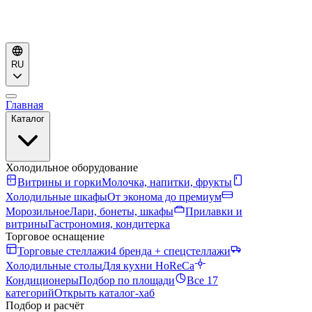
RU
Главная
Каталог
Холодильное оборудование
Витрины и горки
Молочка, напитки, фрукты
Холодильные шкафы
От эконома до премиум
Морозильное
Лари, бонеты, шкафы
Прилавки и
витрины
Гастрономия, кондитерка
Торговое оснащение
Торговые стеллажи
4 бренда + спецстеллажи
Холодильные столы
Для кухни HoReCa
Кондиционеры
Подбор по площади
Все 17
категорий
Открыть каталог-хаб
Подбор и расчёт