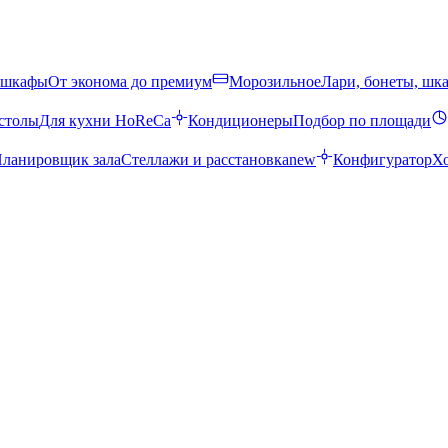
 шкафы
От эконома до премиум
Морозильное
Лари, бонеты, шк
столы
Для кухни HoReCa
Кондиционеры
Подбор по площади
ланировщик зала
Стеллажи и расстановка
new
Конфигуратор
Х