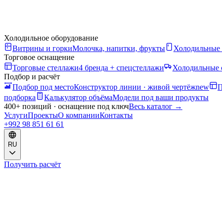
Холодильное оборудование
Витрины и горки
Молочка, напитки, фрукты
Холодильные
Торговое оснащение
Торговые стеллажи
4 бренда + спецстеллажи
Холодильные 
Подбор и расчёт
Подбор под место
Конструктор линии · живой чертёж
new
П
подборка
Калькулятор объёма
Модели под ваши продукты
400+ позиций · оснащение под ключ
Весь каталог
→
Услуги
Проекты
О компании
Контакты
+992 98 851 61 61
RU
Получить расчёт