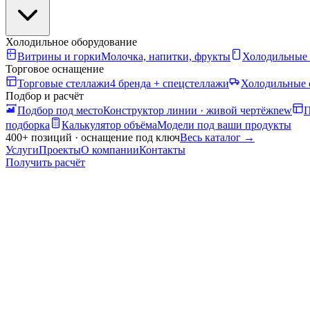
Холодильное оборудование
Витрины и горки
Молочка, напитки, фрукты
Холодильные
Торговое оснащение
Торговые стеллажи
4 бренда + спецстеллажи
Холодильные 
Подбор и расчёт
Подбор под место
Конструктор линии · живой чертёж
new
П
подборка
Калькулятор объёма
Модели под ваши продукты
400+ позиций · оснащение под ключ
Весь каталог
→
Услуги
Проекты
О компании
Контакты
Получить расчёт