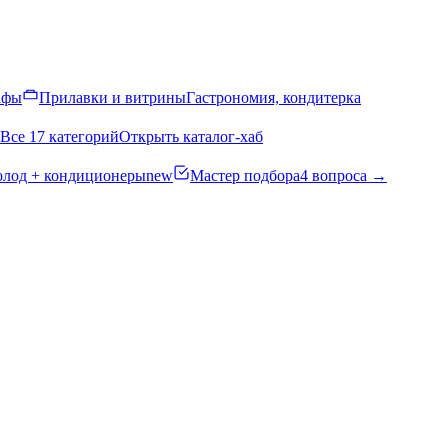
афы
Прилавки и витрины
Гастрономия, кондитерка
Все 17 категорий
Открыть каталог-хаб
олод + кондиционеры
new
Мастер подбора
4 вопроса →