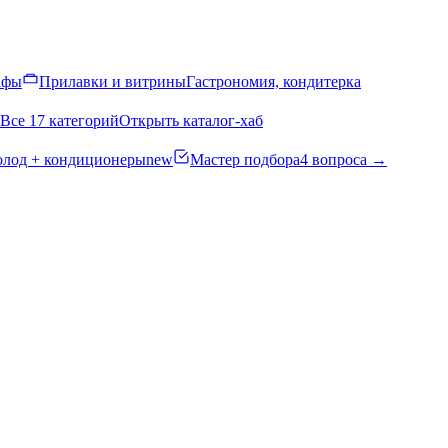
афы
Прилавки и витрины
Гастрономия, кондитерка
Все 17 категорий
Открыть каталог-хаб
олод + кондиционеры
new
Мастер подбора
4 вопроса →