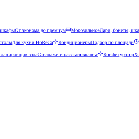
 шкафы
От эконома до премиум
Морозильное
Лари, бонеты, шк
столы
Для кухни HoReCa
Кондиционеры
Подбор по площади
ланировщик зала
Стеллажи и расстановка
new
Конфигуратор
Х