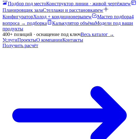
Подбор под место
Конструктор линии · живой чертёж
new
Планировщик зала
Стеллажи и расстановка
new
Конфигуратор
Холод + кондиционеры
new
Мастер подбора
4
вопроса → подборка
Калькулятор объёма
Модели под ваши
продукты
400+ позиций · оснащение под ключ
Весь каталог
→
Услуги
Проекты
О компании
Контакты
Получить расчёт