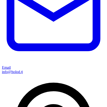
Email
info@holod.tj