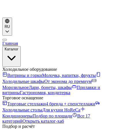
RU
Главная
Каталог
Холодильное оборудование
Витрины и горки
Молочка, напитки, фрукты
Холодильные шкафы
От эконома до премиум
Морозильное
Лари, бонеты, шкафы
Прилавки и
витрины
Гастрономия, кондитерка
Торговое оснащение
Торговые стеллажи
4 бренда + спецстеллажи
Холодильные столы
Для кухни HoReCa
Кондиционеры
Подбор по площади
Все 17
категорий
Открыть каталог-хаб
Подбор и расчёт