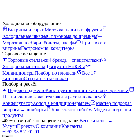
Холодильное оборудование
Витрины и горки
Молочка, напитки, фрукты
Холодильные шкафы
От эконома до премиум
Морозильное
Лари, бонеты, шкафы
Прилавки и
витрины
Гастрономия, кондитерка
Торговое оснащение
Торговые стеллажи
4 бренда + спецстеллажи
Холодильные столы
Для кухни HoReCa
Кондиционеры
Подбор по площади
Все 17
категорий
Открыть каталог-хаб
Подбор и расчёт
Подбор под место
Конструктор линии · живой чертёж
new
Планировщик зала
Стеллажи и расстановка
new
Конфигуратор
Холод + кондиционеры
new
Мастер подбора
4
вопроса → подборка
Калькулятор объёма
Модели под ваши
продукты
400+ позиций · оснащение под ключ
Весь каталог
→
Услуги
Проекты
О компании
Контакты
+992 98 851 61 61