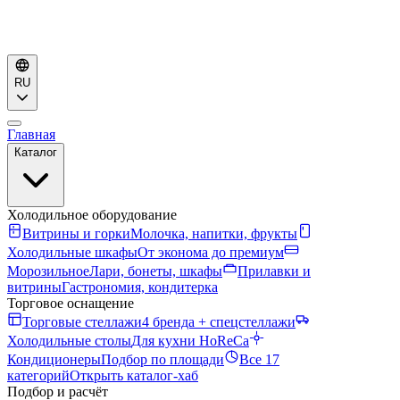
RU
Главная
Каталог
Холодильное оборудование
Витрины и горки
Молочка, напитки, фрукты
Холодильные шкафы
От эконома до премиум
Морозильное
Лари, бонеты, шкафы
Прилавки и
витрины
Гастрономия, кондитерка
Торговое оснащение
Торговые стеллажи
4 бренда + спецстеллажи
Холодильные столы
Для кухни HoReCa
Кондиционеры
Подбор по площади
Все 17
категорий
Открыть каталог-хаб
Подбор и расчёт