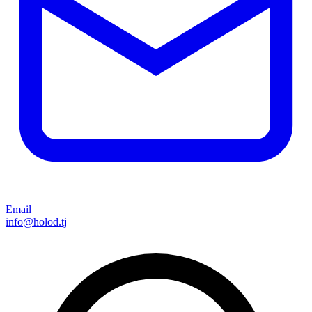
Email
info@holod.tj