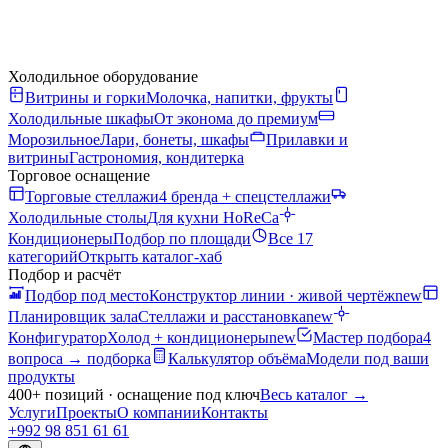
Холодильное оборудование
Витрины и горки
Молочка, напитки, фрукты
Холодильные шкафы
От эконома до премиум
Морозильное
Лари, бонеты, шкафы
Прилавки и
витрины
Гастрономия, кондитерка
Торговое оснащение
Торговые стеллажи
4 бренда + спецстеллажи
Холодильные столы
Для кухни HoReCa
Кондиционеры
Подбор по площади
Все 17
категорий
Открыть каталог-хаб
Подбор и расчёт
Подбор под место
Конструктор линии · живой чертёж
new
Планировщик зала
Стеллажи и расстановка
new
Конфигуратор
Холод + кондиционеры
new
Мастер подбора
4
вопроса → подборка
Калькулятор объёма
Модели под ваши
продукты
400+ позиций · оснащение под ключ
Весь каталог
→
Услуги
Проекты
О компании
Контакты
+992 98 851 61 61