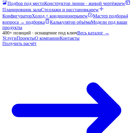
Подбор под место
Конструктор линии · живой чертёж
new
Планировщик зала
Стеллажи и расстановка
new
Конфигуратор
Холод + кондиционеры
new
Мастер подбора
4
вопроса → подборка
Калькулятор объёма
Модели под ваши
продукты
400+ позиций · оснащение под ключ
Весь каталог
→
Услуги
Проекты
О компании
Контакты
Получить расчёт