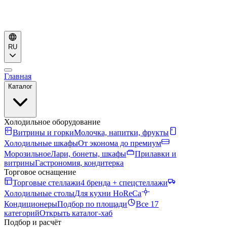
RU
Главная
Каталог
Холодильное оборудование
Витрины и горки
Молочка, напитки, фрукты
Холодильные шкафы
От эконома до премиум
Морозильное
Лари, бонеты, шкафы
Прилавки и
витрины
Гастрономия, кондитерка
Торговое оснащение
Торговые стеллажи
4 бренда + спецстеллажи
Холодильные столы
Для кухни HoReCa
Кондиционеры
Подбор по площади
Все 17
категорий
Открыть каталог-хаб
Подбор и расчёт