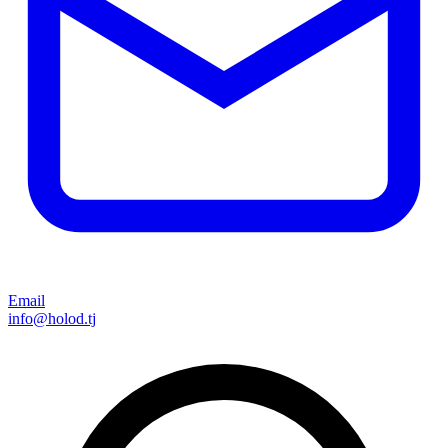
Email
info@holod.tj