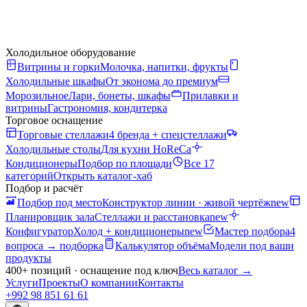
Холодильное оборудование
Витрины и горки
Молочка, напитки, фрукты
Холодильные шкафы
От эконома до премиум
Морозильное
Лари, бонеты, шкафы
Прилавки и
витрины
Гастрономия, кондитерка
Торговое оснащение
Торговые стеллажи
4 бренда + спецстеллажи
Холодильные столы
Для кухни HoReCa
Кондиционеры
Подбор по площади
Все 17
категорий
Открыть каталог-хаб
Подбор и расчёт
Подбор под место
Конструктор линии · живой чертёж
new
Планировщик зала
Стеллажи и расстановка
new
Конфигуратор
Холод + кондиционеры
new
Мастер подбора
4
вопроса → подборка
Калькулятор объёма
Модели под ваши
продукты
400+ позиций · оснащение под ключ
Весь каталог
→
Услуги
Проекты
О компании
Контакты
+992 98 851 61 61