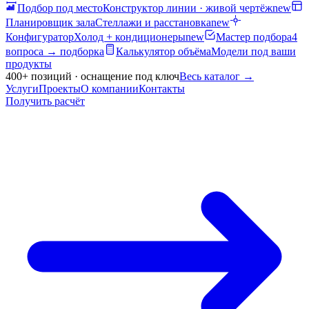
Подбор под место
Конструктор линии · живой чертёж
new
Планировщик зала
Стеллажи и расстановка
new
Конфигуратор
Холод + кондиционеры
new
Мастер подбора
4
вопроса → подборка
Калькулятор объёма
Модели под ваши
продукты
400+ позиций · оснащение под ключ
Весь каталог
→
Услуги
Проекты
О компании
Контакты
Получить расчёт