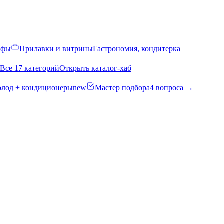
афы
Прилавки и витрины
Гастрономия, кондитерка
Все 17 категорий
Открыть каталог-хаб
олод + кондиционеры
new
Мастер подбора
4 вопроса →