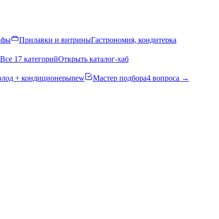
афы
Прилавки и витрины
Гастрономия, кондитерка
Все 17 категорий
Открыть каталог-хаб
олод + кондиционеры
new
Мастер подбора
4 вопроса →