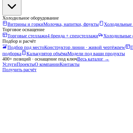
Холодильное оборудование
Витрины и горки
Молочка, напитки, фрукты
Холодильные
Торговое оснащение
Торговые стеллажи
4 бренда + спецстеллажи
Холодильные 
Подбор и расчёт
Подбор под место
Конструктор линии · живой чертёж
new
П
подборка
Калькулятор объёма
Модели под ваши продукты
400+ позиций · оснащение под ключ
Весь каталог
→
Услуги
Проекты
О компании
Контакты
Получить расчёт