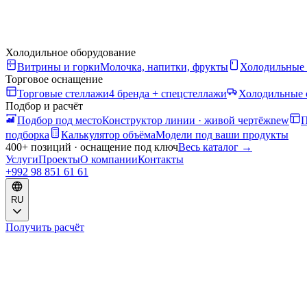
Холодильное оборудование
Витрины и горки
Молочка, напитки, фрукты
Холодильные
Торговое оснащение
Торговые стеллажи
4 бренда + спецстеллажи
Холодильные 
Подбор и расчёт
Подбор под место
Конструктор линии · живой чертёж
new
П
подборка
Калькулятор объёма
Модели под ваши продукты
400+ позиций · оснащение под ключ
Весь каталог
→
Услуги
Проекты
О компании
Контакты
+992 98 851 61 61
RU
Получить расчёт