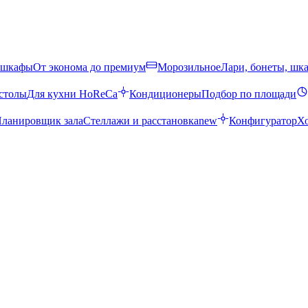
 шкафы
От эконома до премиум
Морозильное
Лари, бонеты, шк
столы
Для кухни HoReCa
Кондиционеры
Подбор по площади
ланировщик зала
Стеллажи и расстановка
new
Конфигуратор
Х