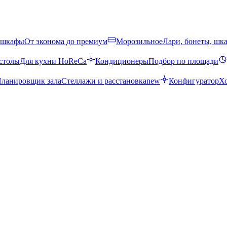
 шкафы
От эконома до премиум
Морозильное
Лари, бонеты, шк
столы
Для кухни HoReCa
Кондиционеры
Подбор по площади
ланировщик зала
Стеллажи и расстановка
new
Конфигуратор
Х