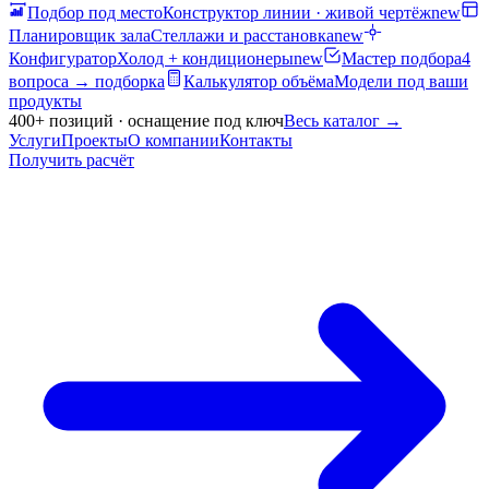
Подбор под место
Конструктор линии · живой чертёж
new
Планировщик зала
Стеллажи и расстановка
new
Конфигуратор
Холод + кондиционеры
new
Мастер подбора
4
вопроса → подборка
Калькулятор объёма
Модели под ваши
продукты
400+ позиций · оснащение под ключ
Весь каталог
→
Услуги
Проекты
О компании
Контакты
Получить расчёт