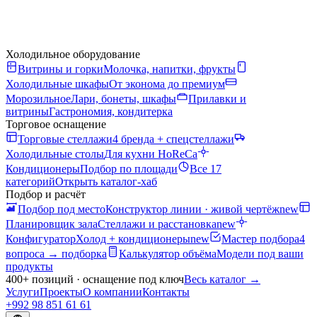
Холодильное оборудование
Витрины и горки
Молочка, напитки, фрукты
Холодильные шкафы
От эконома до премиум
Морозильное
Лари, бонеты, шкафы
Прилавки и
витрины
Гастрономия, кондитерка
Торговое оснащение
Торговые стеллажи
4 бренда + спецстеллажи
Холодильные столы
Для кухни HoReCa
Кондиционеры
Подбор по площади
Все 17
категорий
Открыть каталог-хаб
Подбор и расчёт
Подбор под место
Конструктор линии · живой чертёж
new
Планировщик зала
Стеллажи и расстановка
new
Конфигуратор
Холод + кондиционеры
new
Мастер подбора
4
вопроса → подборка
Калькулятор объёма
Модели под ваши
продукты
400+ позиций · оснащение под ключ
Весь каталог
→
Услуги
Проекты
О компании
Контакты
+992 98 851 61 61