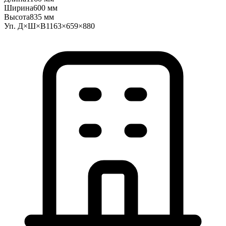
Ширина
600 мм
Высота
835 мм
Уп. Д×Ш×В
1163×659×880