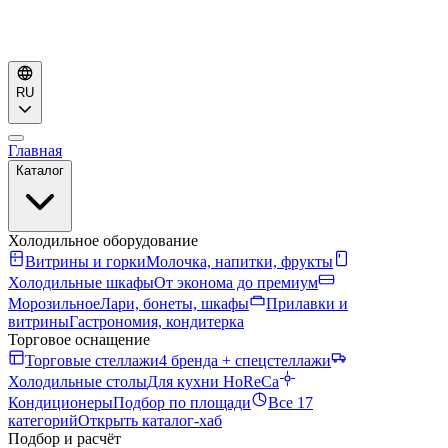
RU
Главная
Каталог
Холодильное оборудование
Витрины и горки
Молочка, напитки, фрукты
Холодильные шкафы
От эконома до премиум
Морозильное
Лари, бонеты, шкафы
Прилавки и
витрины
Гастрономия, кондитерка
Торговое оснащение
Торговые стеллажи
4 бренда + спецстеллажи
Холодильные столы
Для кухни HoReCa
Кондиционеры
Подбор по площади
Все 17
категорий
Открыть каталог-хаб
Подбор и расчёт