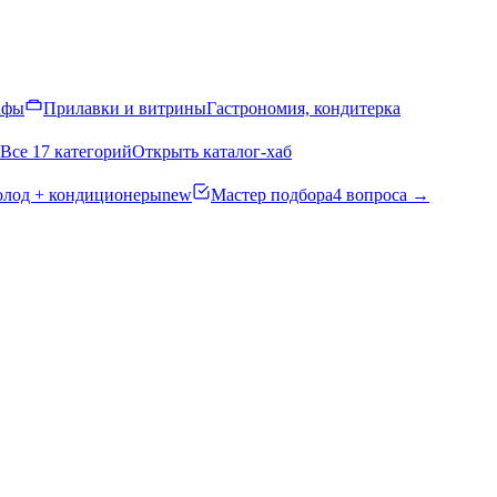
афы
Прилавки и витрины
Гастрономия, кондитерка
Все 17 категорий
Открыть каталог-хаб
олод + кондиционеры
new
Мастер подбора
4 вопроса →