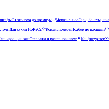
 шкафы
От эконома до премиум
Морозильное
Лари, бонеты, шк
столы
Для кухни HoReCa
Кондиционеры
Подбор по площади
ланировщик зала
Стеллажи и расстановка
new
Конфигуратор
Х