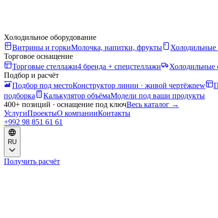
Холодильное оборудование
Витрины и горки
Молочка, напитки, фрукты
Холодильные
Торговое оснащение
Торговые стеллажи
4 бренда + спецстеллажи
Холодильные 
Подбор и расчёт
Подбор под место
Конструктор линии · живой чертёж
new
П
подборка
Калькулятор объёма
Модели под ваши продукты
400+ позиций · оснащение под ключ
Весь каталог
→
Услуги
Проекты
О компании
Контакты
+992 98 851 61 61
RU
Получить расчёт