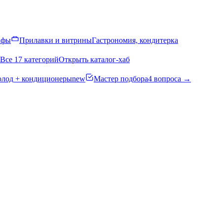
афы
Прилавки и витрины
Гастрономия, кондитерка
Все 17 категорий
Открыть каталог-хаб
олод + кондиционеры
new
Мастер подбора
4 вопроса →