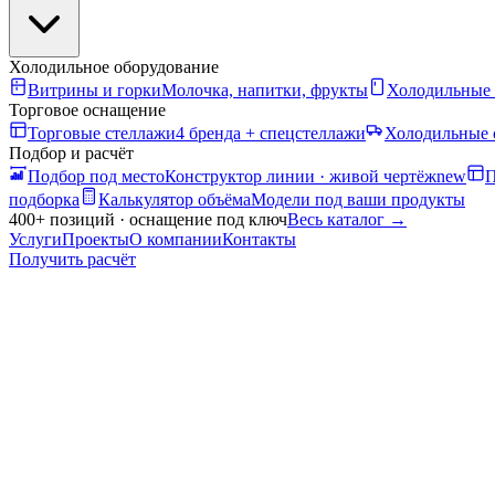
Холодильное оборудование
Витрины и горки
Молочка, напитки, фрукты
Холодильные
Торговое оснащение
Торговые стеллажи
4 бренда + спецстеллажи
Холодильные 
Подбор и расчёт
Подбор под место
Конструктор линии · живой чертёж
new
П
подборка
Калькулятор объёма
Модели под ваши продукты
400+ позиций · оснащение под ключ
Весь каталог
→
Услуги
Проекты
О компании
Контакты
Получить расчёт