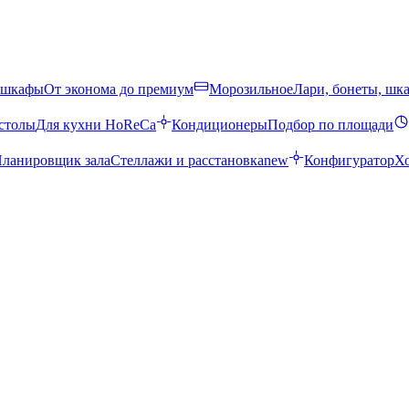
 шкафы
От эконома до премиум
Морозильное
Лари, бонеты, шк
столы
Для кухни HoReCa
Кондиционеры
Подбор по площади
ланировщик зала
Стеллажи и расстановка
new
Конфигуратор
Х