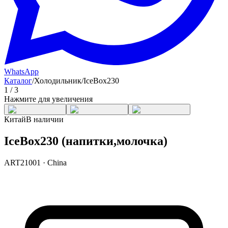
WhatsApp
Каталог
/
Холодильник
/
IceBox230
1
/
3
Нажмите для увеличения
Китай
В наличии
IceBox230 (напитки,молочка)
ART21001
·
China