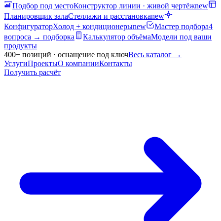
Подбор под место
Конструктор линии · живой чертёж
new
Планировщик зала
Стеллажи и расстановка
new
Конфигуратор
Холод + кондиционеры
new
Мастер подбора
4
вопроса → подборка
Калькулятор объёма
Модели под ваши
продукты
400+ позиций · оснащение под ключ
Весь каталог
→
Услуги
Проекты
О компании
Контакты
Получить расчёт