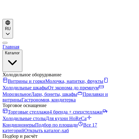
RU
Главная
Каталог
Холодильное оборудование
Витрины и горки
Молочка, напитки, фрукты
Холодильные шкафы
От эконома до премиум
Морозильное
Лари, бонеты, шкафы
Прилавки и
витрины
Гастрономия, кондитерка
Торговое оснащение
Торговые стеллажи
4 бренда + спецстеллажи
Холодильные столы
Для кухни HoReCa
Кондиционеры
Подбор по площади
Все 17
категорий
Открыть каталог-хаб
Подбор и расчёт