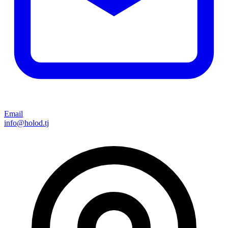
Email
info@holod.tj