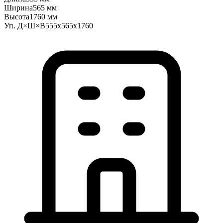
Ширина
565 мм
Высота
1760 мм
Уп. Д×Ш×В
555x565x1760