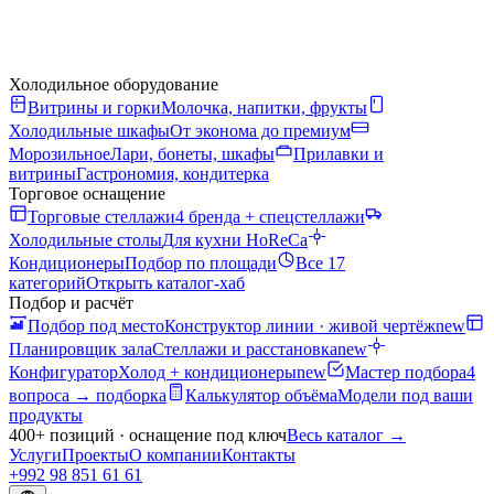
Холодильное оборудование
Витрины и горки
Молочка, напитки, фрукты
Холодильные шкафы
От эконома до премиум
Морозильное
Лари, бонеты, шкафы
Прилавки и
витрины
Гастрономия, кондитерка
Торговое оснащение
Торговые стеллажи
4 бренда + спецстеллажи
Холодильные столы
Для кухни HoReCa
Кондиционеры
Подбор по площади
Все 17
категорий
Открыть каталог-хаб
Подбор и расчёт
Подбор под место
Конструктор линии · живой чертёж
new
Планировщик зала
Стеллажи и расстановка
new
Конфигуратор
Холод + кондиционеры
new
Мастер подбора
4
вопроса → подборка
Калькулятор объёма
Модели под ваши
продукты
400+ позиций · оснащение под ключ
Весь каталог
→
Услуги
Проекты
О компании
Контакты
+992 98 851 61 61