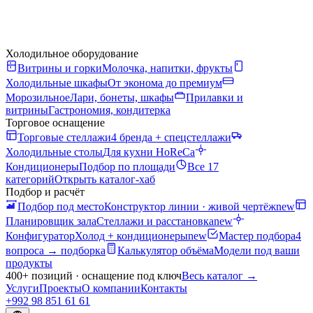
Холодильное оборудование
Витрины и горки
Молочка, напитки, фрукты
Холодильные шкафы
От эконома до премиум
Морозильное
Лари, бонеты, шкафы
Прилавки и
витрины
Гастрономия, кондитерка
Торговое оснащение
Торговые стеллажи
4 бренда + спецстеллажи
Холодильные столы
Для кухни HoReCa
Кондиционеры
Подбор по площади
Все 17
категорий
Открыть каталог-хаб
Подбор и расчёт
Подбор под место
Конструктор линии · живой чертёж
new
Планировщик зала
Стеллажи и расстановка
new
Конфигуратор
Холод + кондиционеры
new
Мастер подбора
4
вопроса → подборка
Калькулятор объёма
Модели под ваши
продукты
400+ позиций · оснащение под ключ
Весь каталог
→
Услуги
Проекты
О компании
Контакты
+992 98 851 61 61