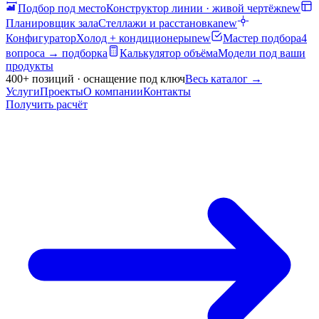
Подбор под место
Конструктор линии · живой чертёж
new
Планировщик зала
Стеллажи и расстановка
new
Конфигуратор
Холод + кондиционеры
new
Мастер подбора
4
вопроса → подборка
Калькулятор объёма
Модели под ваши
продукты
400+ позиций · оснащение под ключ
Весь каталог
→
Услуги
Проекты
О компании
Контакты
Получить расчёт