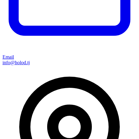
Email
info@holod.tj