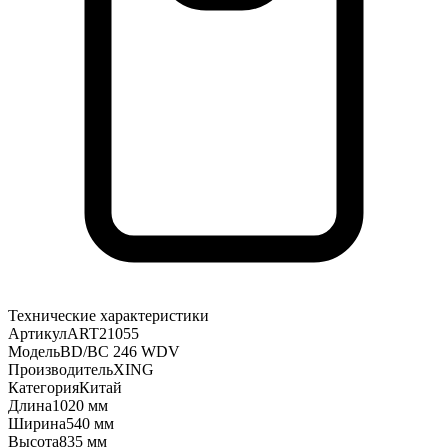
Технические характеристики
Артикул
ART21055
Модель
BD/BC 246 WDV
Производитель
XING
Категория
Китай
Длина
1020 мм
Ширина
540 мм
Высота
835 мм