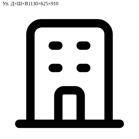
Уп. Д×Ш×В
1130×625×910