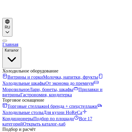
RU
Главная
Каталог
Холодильное оборудование
Витрины и горки
Молочка, напитки, фрукты
Холодильные шкафы
От эконома до премиум
Морозильное
Лари, бонеты, шкафы
Прилавки и
витрины
Гастрономия, кондитерка
Торговое оснащение
Торговые стеллажи
4 бренда + спецстеллажи
Холодильные столы
Для кухни HoReCa
Кондиционеры
Подбор по площади
Все 17
категорий
Открыть каталог-хаб
Подбор и расчёт