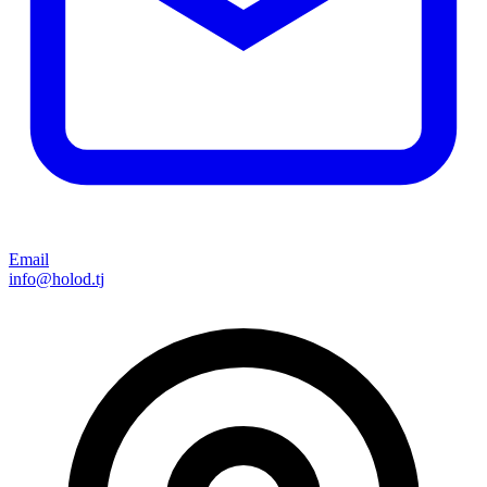
Email
info@holod.tj