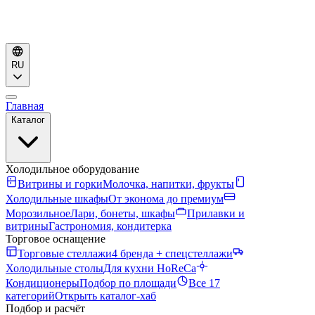
RU
Главная
Каталог
Холодильное оборудование
Витрины и горки
Молочка, напитки, фрукты
Холодильные шкафы
От эконома до премиум
Морозильное
Лари, бонеты, шкафы
Прилавки и
витрины
Гастрономия, кондитерка
Торговое оснащение
Торговые стеллажи
4 бренда + спецстеллажи
Холодильные столы
Для кухни HoReCa
Кондиционеры
Подбор по площади
Все 17
категорий
Открыть каталог-хаб
Подбор и расчёт