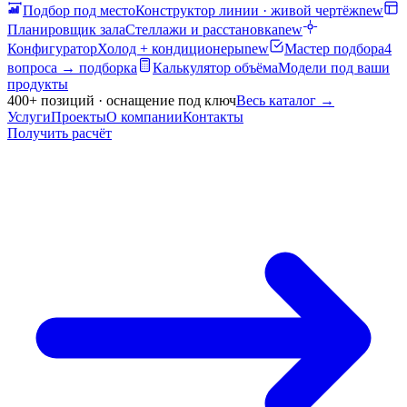
Подбор под место
Конструктор линии · живой чертёж
new
Планировщик зала
Стеллажи и расстановка
new
Конфигуратор
Холод + кондиционеры
new
Мастер подбора
4
вопроса → подборка
Калькулятор объёма
Модели под ваши
продукты
400+ позиций · оснащение под ключ
Весь каталог
→
Услуги
Проекты
О компании
Контакты
Получить расчёт