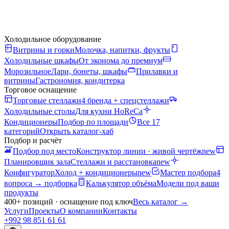
Холодильное оборудование
Витрины и горки
Молочка, напитки, фрукты
Холодильные шкафы
От эконома до премиум
Морозильное
Лари, бонеты, шкафы
Прилавки и
витрины
Гастрономия, кондитерка
Торговое оснащение
Торговые стеллажи
4 бренда + спецстеллажи
Холодильные столы
Для кухни HoReCa
Кондиционеры
Подбор по площади
Все 17
категорий
Открыть каталог-хаб
Подбор и расчёт
Подбор под место
Конструктор линии · живой чертёж
new
Планировщик зала
Стеллажи и расстановка
new
Конфигуратор
Холод + кондиционеры
new
Мастер подбора
4
вопроса → подборка
Калькулятор объёма
Модели под ваши
продукты
400+ позиций · оснащение под ключ
Весь каталог
→
Услуги
Проекты
О компании
Контакты
+992 98 851 61 61