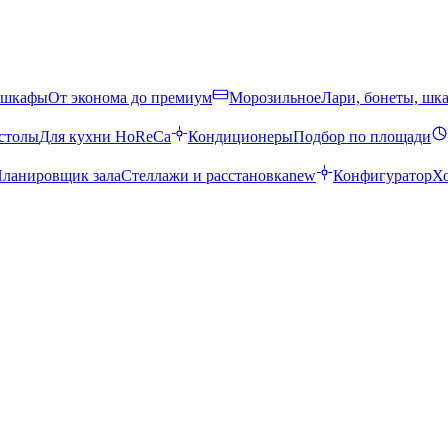
 шкафы
От эконома до премиум
Морозильное
Лари, бонеты, шк
столы
Для кухни HoReCa
Кондиционеры
Подбор по площади
ланировщик зала
Стеллажи и расстановка
new
Конфигуратор
Х