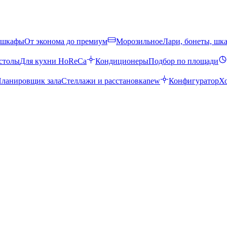
 шкафы
От эконома до премиум
Морозильное
Лари, бонеты, шк
столы
Для кухни HoReCa
Кондиционеры
Подбор по площади
ланировщик зала
Стеллажи и расстановка
new
Конфигуратор
Х