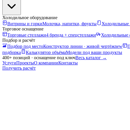
Холодильное оборудование
Витрины и горки
Молочка, напитки, фрукты
Холодильные
Торговое оснащение
Торговые стеллажи
4 бренда + спецстеллажи
Холодильные 
Подбор и расчёт
Подбор под место
Конструктор линии · живой чертёж
new
П
подборка
Калькулятор объёма
Модели под ваши продукты
400+ позиций · оснащение под ключ
Весь каталог
→
Услуги
Проекты
О компании
Контакты
Получить расчёт