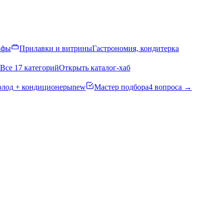
афы
Прилавки и витрины
Гастрономия, кондитерка
Все 17 категорий
Открыть каталог-хаб
олод + кондиционеры
new
Мастер подбора
4 вопроса →