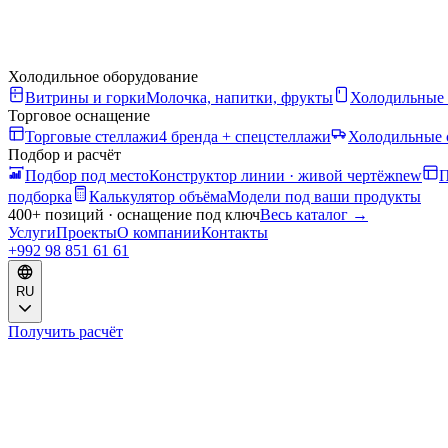
Холодильное оборудование
Витрины и горки
Молочка, напитки, фрукты
Холодильные
Торговое оснащение
Торговые стеллажи
4 бренда + спецстеллажи
Холодильные 
Подбор и расчёт
Подбор под место
Конструктор линии · живой чертёж
new
П
подборка
Калькулятор объёма
Модели под ваши продукты
400+ позиций · оснащение под ключ
Весь каталог
→
Услуги
Проекты
О компании
Контакты
+992 98 851 61 61
RU
Получить расчёт