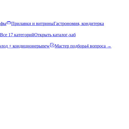
афы
Прилавки и витрины
Гастрономия, кондитерка
Все 17 категорий
Открыть каталог-хаб
олод + кондиционеры
new
Мастер подбора
4 вопроса →