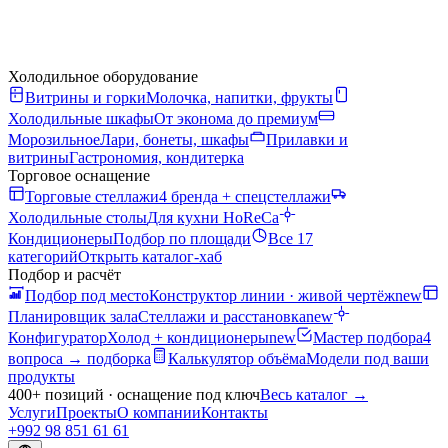
Холодильное оборудование
Витрины и горки
Молочка, напитки, фрукты
Холодильные шкафы
От эконома до премиум
Морозильное
Лари, бонеты, шкафы
Прилавки и
витрины
Гастрономия, кондитерка
Торговое оснащение
Торговые стеллажи
4 бренда + спецстеллажи
Холодильные столы
Для кухни HoReCa
Кондиционеры
Подбор по площади
Все 17
категорий
Открыть каталог-хаб
Подбор и расчёт
Подбор под место
Конструктор линии · живой чертёж
new
Планировщик зала
Стеллажи и расстановка
new
Конфигуратор
Холод + кондиционеры
new
Мастер подбора
4
вопроса → подборка
Калькулятор объёма
Модели под ваши
продукты
400+ позиций · оснащение под ключ
Весь каталог
→
Услуги
Проекты
О компании
Контакты
+992 98 851 61 61