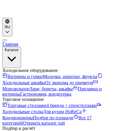
RU
Главная
Каталог
Холодильное оборудование
Витрины и горки
Молочка, напитки, фрукты
Холодильные шкафы
От эконома до премиум
Морозильное
Лари, бонеты, шкафы
Прилавки и
витрины
Гастрономия, кондитерка
Торговое оснащение
Торговые стеллажи
4 бренда + спецстеллажи
Холодильные столы
Для кухни HoReCa
Кондиционеры
Подбор по площади
Все 17
категорий
Открыть каталог-хаб
Подбор и расчёт