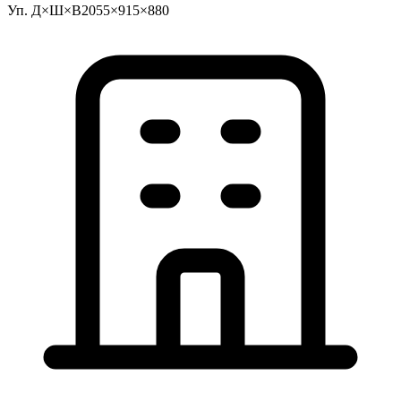
Уп. Д×Ш×В
2055×915×880