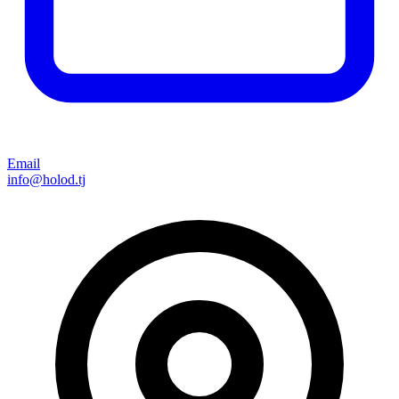
Email
info@holod.tj