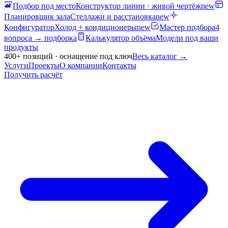
Подбор под место
Конструктор линии · живой чертёж
new
Планировщик зала
Стеллажи и расстановка
new
Конфигуратор
Холод + кондиционеры
new
Мастер подбора
4
вопроса → подборка
Калькулятор объёма
Модели под ваши
продукты
400+ позиций · оснащение под ключ
Весь каталог
→
Услуги
Проекты
О компании
Контакты
Получить расчёт