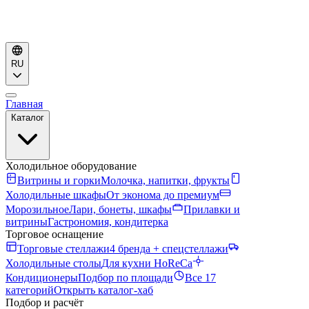
RU
Главная
Каталог
Холодильное оборудование
Витрины и горки
Молочка, напитки, фрукты
Холодильные шкафы
От эконома до премиум
Морозильное
Лари, бонеты, шкафы
Прилавки и
витрины
Гастрономия, кондитерка
Торговое оснащение
Торговые стеллажи
4 бренда + спецстеллажи
Холодильные столы
Для кухни HoReCa
Кондиционеры
Подбор по площади
Все 17
категорий
Открыть каталог-хаб
Подбор и расчёт