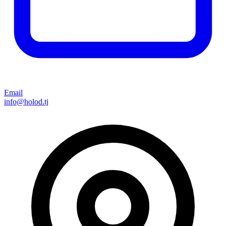
Email
info@holod.tj