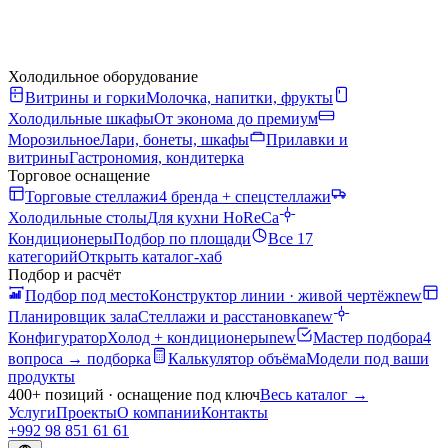
Холодильное оборудование
Витрины и горки
Молочка, напитки, фрукты
Холодильные шкафы
От эконома до премиум
Морозильное
Лари, бонеты, шкафы
Прилавки и
витрины
Гастрономия, кондитерка
Торговое оснащение
Торговые стеллажи
4 бренда + спецстеллажи
Холодильные столы
Для кухни HoReCa
Кондиционеры
Подбор по площади
Все 17
категорий
Открыть каталог-хаб
Подбор и расчёт
Подбор под место
Конструктор линии · живой чертёж
new
Планировщик зала
Стеллажи и расстановка
new
Конфигуратор
Холод + кондиционеры
new
Мастер подбора
4
вопроса → подборка
Калькулятор объёма
Модели под ваши
продукты
400+ позиций · оснащение под ключ
Весь каталог
→
Услуги
Проекты
О компании
Контакты
+992 98 851 61 61