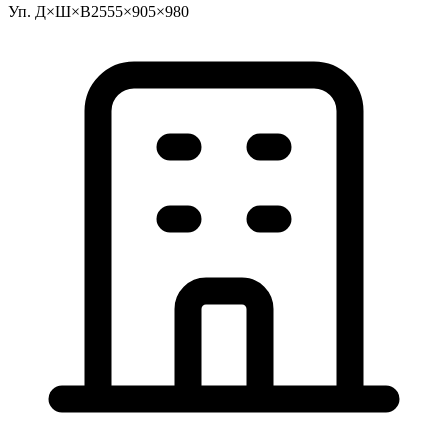
Уп. Д×Ш×В
2555×905×980