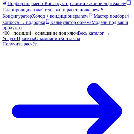
Подбор под место
Конструктор линии · живой чертёж
new
Планировщик зала
Стеллажи и расстановка
new
Конфигуратор
Холод + кондиционеры
new
Мастер подбора
4
вопроса → подборка
Калькулятор объёма
Модели под ваши
продукты
400+ позиций · оснащение под ключ
Весь каталог
→
Услуги
Проекты
О компании
Контакты
Получить расчёт