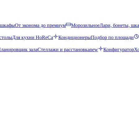
 шкафы
От эконома до премиум
Морозильное
Лари, бонеты, шк
столы
Для кухни HoReCa
Кондиционеры
Подбор по площади
ланировщик зала
Стеллажи и расстановка
new
Конфигуратор
Х