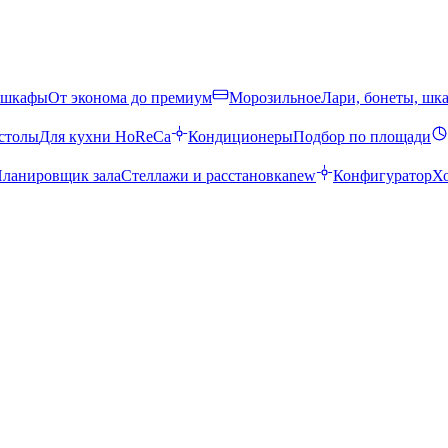
 шкафы
От эконома до премиум
Морозильное
Лари, бонеты, шк
столы
Для кухни HoReCa
Кондиционеры
Подбор по площади
ланировщик зала
Стеллажи и расстановка
new
Конфигуратор
Х