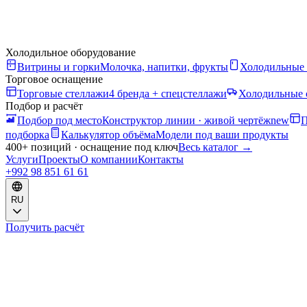
Холодильное оборудование
Витрины и горки
Молочка, напитки, фрукты
Холодильные
Торговое оснащение
Торговые стеллажи
4 бренда + спецстеллажи
Холодильные 
Подбор и расчёт
Подбор под место
Конструктор линии · живой чертёж
new
П
подборка
Калькулятор объёма
Модели под ваши продукты
400+ позиций · оснащение под ключ
Весь каталог
→
Услуги
Проекты
О компании
Контакты
+992 98 851 61 61
RU
Получить расчёт