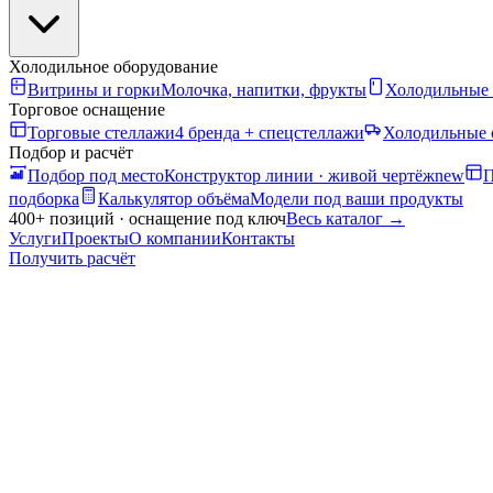
Холодильное оборудование
Витрины и горки
Молочка, напитки, фрукты
Холодильные
Торговое оснащение
Торговые стеллажи
4 бренда + спецстеллажи
Холодильные 
Подбор и расчёт
Подбор под место
Конструктор линии · живой чертёж
new
П
подборка
Калькулятор объёма
Модели под ваши продукты
400+ позиций · оснащение под ключ
Весь каталог
→
Услуги
Проекты
О компании
Контакты
Получить расчёт