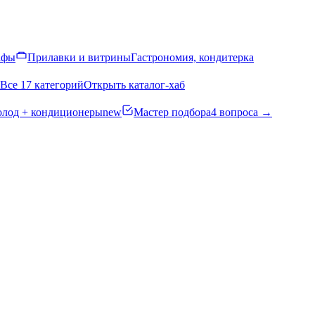
афы
Прилавки и витрины
Гастрономия, кондитерка
Все 17 категорий
Открыть каталог-хаб
олод + кондиционеры
new
Мастер подбора
4 вопроса →