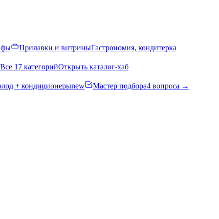
афы
Прилавки и витрины
Гастрономия, кондитерка
Все 17 категорий
Открыть каталог-хаб
олод + кондиционеры
new
Мастер подбора
4 вопроса →