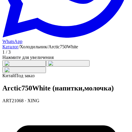
WhatsApp
Каталог
/
Холодильник
/
Arctic750White
1
/
3
Нажмите для увеличения
Китай
Под заказ
Arctic750White (напитки,молочка)
ART21068
·
XING