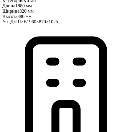
Категория
Китай
Длина
1880 мм
Ширина
820 мм
Высота
880 мм
Уп. Д×Ш×В
1960×870×1025