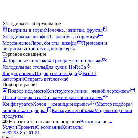
Холодильное оборудование
Витрины и горки
Молочка, напитки, фрукты
Холодильные шкафы
От эконома до премиум
Морозильное
Лари, бонеты, шкафы
Прилавки и
витрины
Гастрономия, кондитерка
Торговое оснащение
Торговые стеллажи
4 бренда + спецстеллажи
Холодильные столы
Для кухни HoReCa
Кондиционеры
Подбор по площади
Все 17
категорий
Открыть каталог-хаб
Подбор и расчёт
Подбор под место
Конструктор линии · живой чертёж
new
Планировщик зала
Стеллажи и расстановка
new
Конфигуратор
Холод + кондиционеры
new
Мастер подбора
4
вопроса → подборка
Калькулятор объёма
Модели под ваши
продукты
400+ позиций · оснащение под ключ
Весь каталог
→
Услуги
Проекты
О компании
Контакты
+992 98 851 61 61