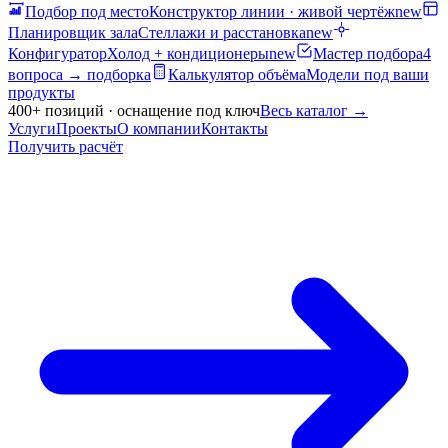
Подбор под место
Конструктор линии · живой чертёж
new
Планировщик зала
Стеллажи и расстановка
new
Конфигуратор
Холод + кондиционеры
new
Мастер подбора
4
вопроса → подборка
Калькулятор объёма
Модели под ваши
продукты
400+ позиций · оснащение под ключ
Весь каталог
→
Услуги
Проекты
О компании
Контакты
Получить расчёт