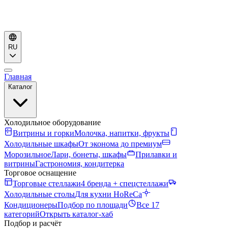
RU
Главная
Каталог
Холодильное оборудование
Витрины и горки
Молочка, напитки, фрукты
Холодильные шкафы
От эконома до премиум
Морозильное
Лари, бонеты, шкафы
Прилавки и
витрины
Гастрономия, кондитерка
Торговое оснащение
Торговые стеллажи
4 бренда + спецстеллажи
Холодильные столы
Для кухни HoReCa
Кондиционеры
Подбор по площади
Все 17
категорий
Открыть каталог-хаб
Подбор и расчёт