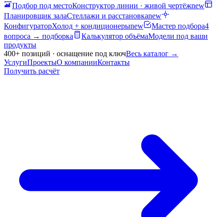
Подбор под место
Конструктор линии · живой чертёж
new
Планировщик зала
Стеллажи и расстановка
new
Конфигуратор
Холод + кондиционеры
new
Мастер подбора
4
вопроса → подборка
Калькулятор объёма
Модели под ваши
продукты
400+ позиций · оснащение под ключ
Весь каталог
→
Услуги
Проекты
О компании
Контакты
Получить расчёт