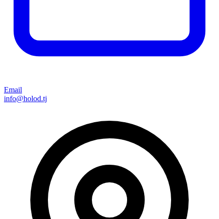
Email
info@holod.tj