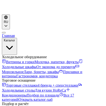
RU
Главная
Каталог
Холодильное оборудование
Витрины и горки
Молочка, напитки, фрукты
Холодильные шкафы
От эконома до премиум
Морозильное
Лари, бонеты, шкафы
Прилавки и
витрины
Гастрономия, кондитерка
Торговое оснащение
Торговые стеллажи
4 бренда + спецстеллажи
Холодильные столы
Для кухни HoReCa
Кондиционеры
Подбор по площади
Все 17
категорий
Открыть каталог-хаб
Подбор и расчёт