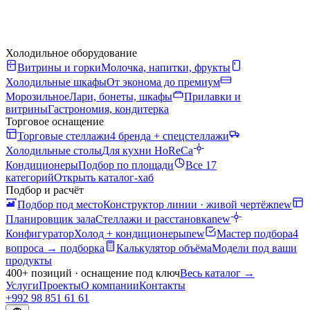
Холодильное оборудование
Витрины и горки
Молочка, напитки, фрукты
Холодильные шкафы
От эконома до премиум
Морозильное
Лари, бонеты, шкафы
Прилавки и
витрины
Гастрономия, кондитерка
Торговое оснащение
Торговые стеллажи
4 бренда + спецстеллажи
Холодильные столы
Для кухни HoReCa
Кондиционеры
Подбор по площади
Все 17
категорий
Открыть каталог-хаб
Подбор и расчёт
Подбор под место
Конструктор линии · живой чертёж
new
Планировщик зала
Стеллажи и расстановка
new
Конфигуратор
Холод + кондиционеры
new
Мастер подбора
4
вопроса → подборка
Калькулятор объёма
Модели под ваши
продукты
400+ позиций · оснащение под ключ
Весь каталог
→
Услуги
Проекты
О компании
Контакты
+992 98 851 61 61