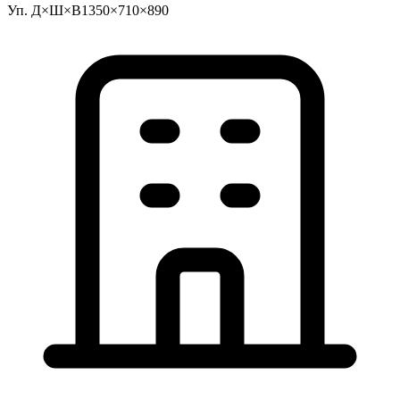
Уп. Д×Ш×В
1350×710×890