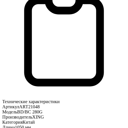
Технические характеристики
Артикул
ART21048
Модель
BD/BC 280G
Производитель
XING
Категория
Китай
Длина
1050 мм