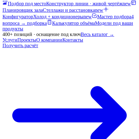
Подбор под место
Конструктор линии · живой чертёж
new
Планировщик зала
Стеллажи и расстановка
new
Конфигуратор
Холод + кондиционеры
new
Мастер подбора
4
вопроса → подборка
Калькулятор объёма
Модели под ваши
продукты
400+ позиций · оснащение под ключ
Весь каталог
→
Услуги
Проекты
О компании
Контакты
Получить расчёт