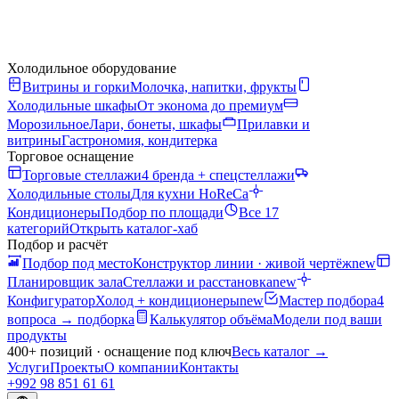
Холодильное оборудование
Витрины и горки
Молочка, напитки, фрукты
Холодильные шкафы
От эконома до премиум
Морозильное
Лари, бонеты, шкафы
Прилавки и
витрины
Гастрономия, кондитерка
Торговое оснащение
Торговые стеллажи
4 бренда + спецстеллажи
Холодильные столы
Для кухни HoReCa
Кондиционеры
Подбор по площади
Все 17
категорий
Открыть каталог-хаб
Подбор и расчёт
Подбор под место
Конструктор линии · живой чертёж
new
Планировщик зала
Стеллажи и расстановка
new
Конфигуратор
Холод + кондиционеры
new
Мастер подбора
4
вопроса → подборка
Калькулятор объёма
Модели под ваши
продукты
400+ позиций · оснащение под ключ
Весь каталог
→
Услуги
Проекты
О компании
Контакты
+992 98 851 61 61