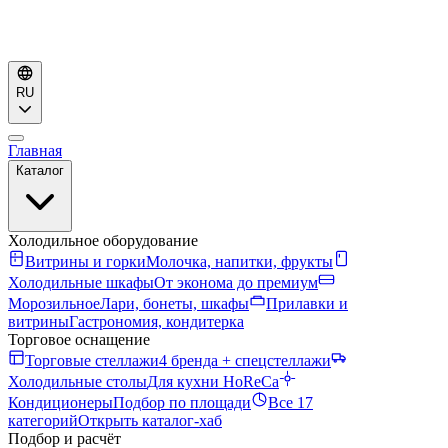
RU
Главная
Каталог
Холодильное оборудование
Витрины и горки
Молочка, напитки, фрукты
Холодильные шкафы
От эконома до премиум
Морозильное
Лари, бонеты, шкафы
Прилавки и
витрины
Гастрономия, кондитерка
Торговое оснащение
Торговые стеллажи
4 бренда + спецстеллажи
Холодильные столы
Для кухни HoReCa
Кондиционеры
Подбор по площади
Все 17
категорий
Открыть каталог-хаб
Подбор и расчёт