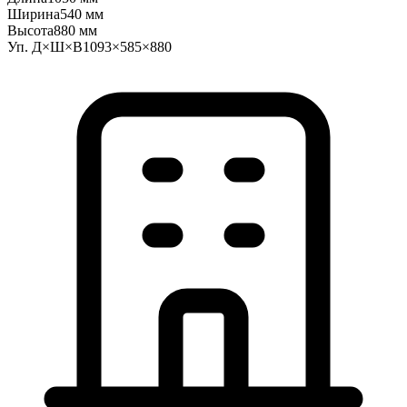
Ширина
540 мм
Высота
880 мм
Уп. Д×Ш×В
1093×585×880