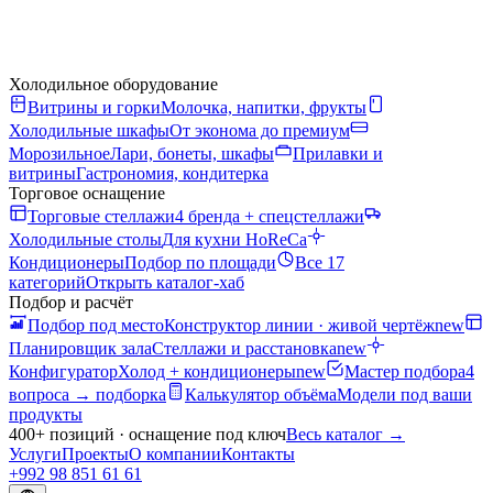
Холодильное оборудование
Витрины и горки
Молочка, напитки, фрукты
Холодильные шкафы
От эконома до премиум
Морозильное
Лари, бонеты, шкафы
Прилавки и
витрины
Гастрономия, кондитерка
Торговое оснащение
Торговые стеллажи
4 бренда + спецстеллажи
Холодильные столы
Для кухни HoReCa
Кондиционеры
Подбор по площади
Все 17
категорий
Открыть каталог-хаб
Подбор и расчёт
Подбор под место
Конструктор линии · живой чертёж
new
Планировщик зала
Стеллажи и расстановка
new
Конфигуратор
Холод + кондиционеры
new
Мастер подбора
4
вопроса → подборка
Калькулятор объёма
Модели под ваши
продукты
400+ позиций · оснащение под ключ
Весь каталог
→
Услуги
Проекты
О компании
Контакты
+992 98 851 61 61