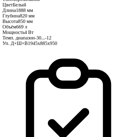
Цвет
Белый
Длина
1888 мм
Глубина
820 мм
Высота
850 мм
Объём
669 л
Мощность
4 Вт
Темп. диапазон
-30...-12
Уп. Д×Ш×В
1945x885x950