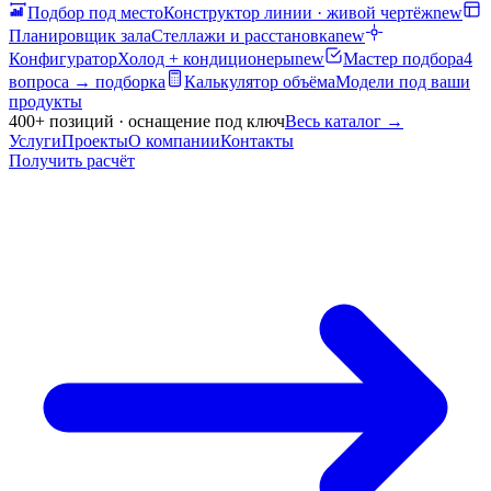
Подбор под место
Конструктор линии · живой чертёж
new
Планировщик зала
Стеллажи и расстановка
new
Конфигуратор
Холод + кондиционеры
new
Мастер подбора
4
вопроса → подборка
Калькулятор объёма
Модели под ваши
продукты
400+ позиций · оснащение под ключ
Весь каталог
→
Услуги
Проекты
О компании
Контакты
Получить расчёт