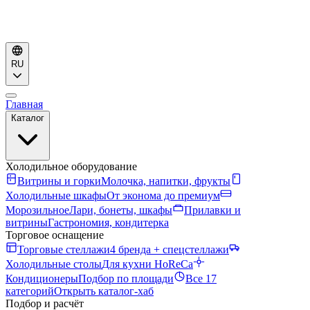
RU
Главная
Каталог
Холодильное оборудование
Витрины и горки
Молочка, напитки, фрукты
Холодильные шкафы
От эконома до премиум
Морозильное
Лари, бонеты, шкафы
Прилавки и
витрины
Гастрономия, кондитерка
Торговое оснащение
Торговые стеллажи
4 бренда + спецстеллажи
Холодильные столы
Для кухни HoReCa
Кондиционеры
Подбор по площади
Все 17
категорий
Открыть каталог-хаб
Подбор и расчёт