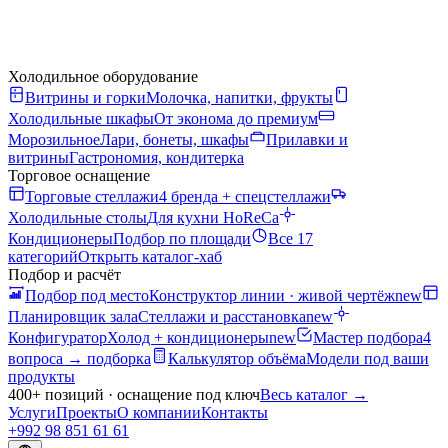
Холодильное оборудование
Витрины и горки
Молочка, напитки, фрукты
Холодильные шкафы
От эконома до премиум
Морозильное
Лари, бонеты, шкафы
Прилавки и
витрины
Гастрономия, кондитерка
Торговое оснащение
Торговые стеллажи
4 бренда + спецстеллажи
Холодильные столы
Для кухни HoReCa
Кондиционеры
Подбор по площади
Все 17
категорий
Открыть каталог-хаб
Подбор и расчёт
Подбор под место
Конструктор линии · живой чертёж
new
Планировщик зала
Стеллажи и расстановка
new
Конфигуратор
Холод + кондиционеры
new
Мастер подбора
4
вопроса → подборка
Калькулятор объёма
Модели под ваши
продукты
400+ позиций · оснащение под ключ
Весь каталог
→
Услуги
Проекты
О компании
Контакты
+992 98 851 61 61