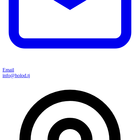
Email
info@holod.tj