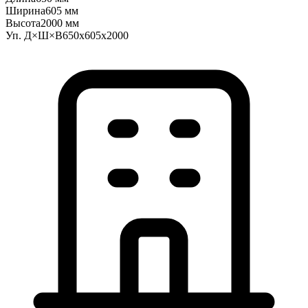
Ширина
605 мм
Высота
2000 мм
Уп. Д×Ш×В
650x605x2000