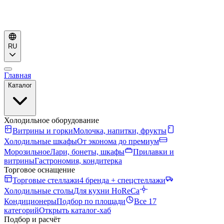
RU
Главная
Каталог
Холодильное оборудование
Витрины и горки
Молочка, напитки, фрукты
Холодильные шкафы
От эконома до премиум
Морозильное
Лари, бонеты, шкафы
Прилавки и
витрины
Гастрономия, кондитерка
Торговое оснащение
Торговые стеллажи
4 бренда + спецстеллажи
Холодильные столы
Для кухни HoReCa
Кондиционеры
Подбор по площади
Все 17
категорий
Открыть каталог-хаб
Подбор и расчёт