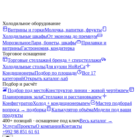
Холодильное оборудование
Витрины и горки
Молочка, напитки, фрукты
Холодильные шкафы
От эконома до премиум
Морозильное
Лари, бонеты, шкафы
Прилавки и
витрины
Гастрономия, кондитерка
Торговое оснащение
Торговые стеллажи
4 бренда + спецстеллажи
Холодильные столы
Для кухни HoReCa
Кондиционеры
Подбор по площади
Все 17
категорий
Открыть каталог-хаб
Подбор и расчёт
Подбор под место
Конструктор линии · живой чертёж
new
Планировщик зала
Стеллажи и расстановка
new
Конфигуратор
Холод + кондиционеры
new
Мастер подбора
4
вопроса → подборка
Калькулятор объёма
Модели под ваши
продукты
400+ позиций · оснащение под ключ
Весь каталог
→
Услуги
Проекты
О компании
Контакты
+992 98 851 61 61