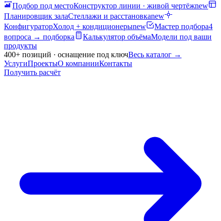
Подбор под место
Конструктор линии · живой чертёж
new
Планировщик зала
Стеллажи и расстановка
new
Конфигуратор
Холод + кондиционеры
new
Мастер подбора
4
вопроса → подборка
Калькулятор объёма
Модели под ваши
продукты
400+ позиций · оснащение под ключ
Весь каталог
→
Услуги
Проекты
О компании
Контакты
Получить расчёт