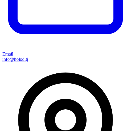
Email
info@holod.tj