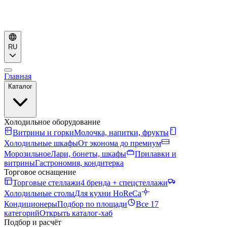
RU
Главная
Каталог
Холодильное оборудование
Витрины и горки
Молочка, напитки, фрукты
Холодильные шкафы
От эконома до премиум
Морозильное
Лари, бонеты, шкафы
Прилавки и
витрины
Гастрономия, кондитерка
Торговое оснащение
Торговые стеллажи
4 бренда + спецстеллажи
Холодильные столы
Для кухни HoReCa
Кондиционеры
Подбор по площади
Все 17
категорий
Открыть каталог-хаб
Подбор и расчёт