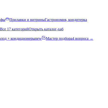
афы
Прилавки и витрины
Гастрономия, кондитерка
Все 17 категорий
Открыть каталог-хаб
олод + кондиционеры
new
Мастер подбора
4 вопроса →