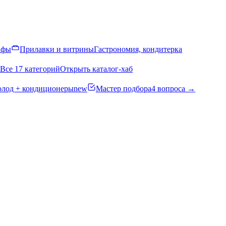
афы
Прилавки и витрины
Гастрономия, кондитерка
Все 17 категорий
Открыть каталог-хаб
олод + кондиционеры
new
Мастер подбора
4 вопроса →