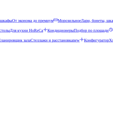
 шкафы
От эконома до премиум
Морозильное
Лари, бонеты, шк
столы
Для кухни HoReCa
Кондиционеры
Подбор по площади
ланировщик зала
Стеллажи и расстановка
new
Конфигуратор
Х