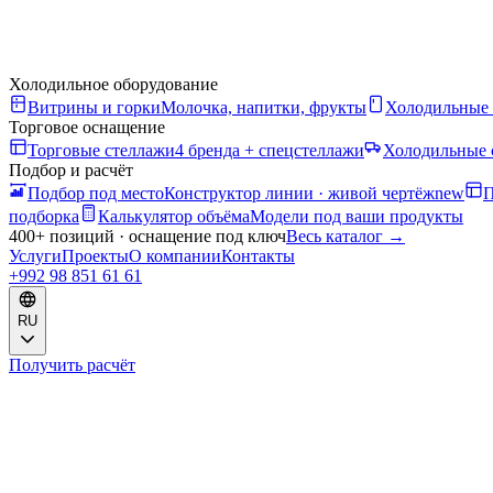
Холодильное оборудование
Витрины и горки
Молочка, напитки, фрукты
Холодильные
Торговое оснащение
Торговые стеллажи
4 бренда + спецстеллажи
Холодильные 
Подбор и расчёт
Подбор под место
Конструктор линии · живой чертёж
new
П
подборка
Калькулятор объёма
Модели под ваши продукты
400+ позиций · оснащение под ключ
Весь каталог
→
Услуги
Проекты
О компании
Контакты
+992 98 851 61 61
RU
Получить расчёт