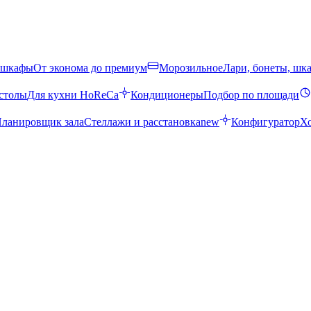
 шкафы
От эконома до премиум
Морозильное
Лари, бонеты, шк
столы
Для кухни HoReCa
Кондиционеры
Подбор по площади
ланировщик зала
Стеллажи и расстановка
new
Конфигуратор
Х