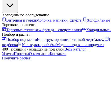
Холодильное оборудование
Витрины и горки
Молочка, напитки, фрукты
Холодильные
Торговое оснащение
Торговые стеллажи
4 бренда + спецстеллажи
Холодильные 
Подбор и расчёт
Подбор под место
Конструктор линии · живой чертёж
new
П
подборка
Калькулятор объёма
Модели под ваши продукты
400+ позиций · оснащение под ключ
Весь каталог
→
Услуги
Проекты
О компании
Контакты
Получить расчёт